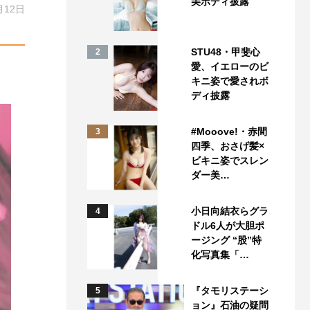
美ボディ披露
月12日
STU48・甲斐心
2
愛、イエローのビ
キニ姿で愛されボ
ディ披露
#Mooove!・赤間
3
四季、おさげ髪×
ビキニ姿でスレン
ダー美…
小日向結衣らグラ
4
ドル6人が大胆ポ
ージング “股”特
化写真集「…
『タモリステーシ
5
ョン』石油の疑問