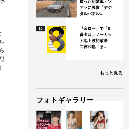
で
買った初愛車・ソ
アラに興奮「デジ
タルパネル…
『金ロー』で「8
10
と
番出口」ノーカッ
ト地上波初放送
ル
二宮和也「ま…
ら
思
報
もっと見る
フォトギャラリー