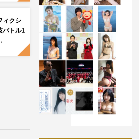
フィクシ
技バトル1
…