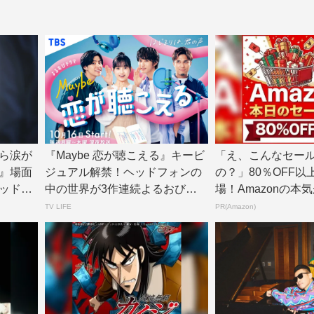
ら涙が
『Maybe 恋が聴こえる』キービ
「え、こんなセー
』場面
ジュアル解禁！ヘッドフォンの
の？」80％OFF以
ッドフ
中の世界が3作連続よるおびド
場！Amazonの本
ラマ主題歌...
TV LIFE
PR(Amazon)