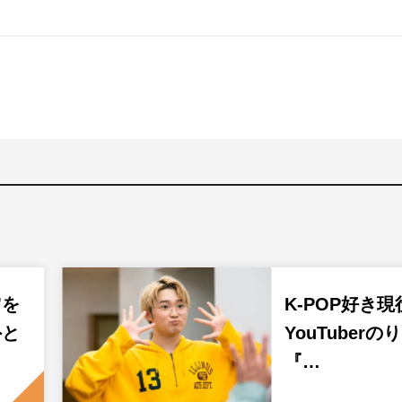
”を
K-POP好き
外と
YouTuber
『…