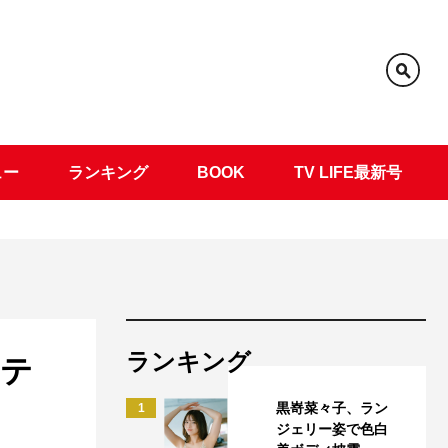
ュー
ランキング
BOOK
TV LIFE最新号
ランキング
ーテ
黒嵜菜々子、ラン
1
ジェリー姿で色白