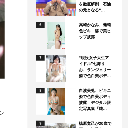
を徹底解剖 石油
の元となる“…
高崎かなみ、葡萄
6
色ビキニ姿で美ヒ
ップ披露
“現役女子大生ア
7
イドル”七海り
お、ランジェリー
姿で色白美ボデ…
）
白濱美兎、ビキニ
8
姿で色白美ボディ
披露 デジタル限
定写真集『純…
ン
槙原寛己が20歳で
9