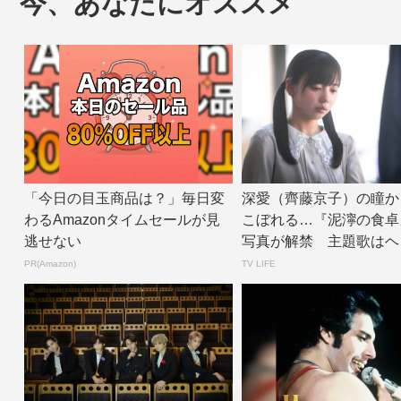
今、あなたにオススメ
「今日の目玉商品は？」毎日変
深愛（齊藤京子）の瞳か
わるAmazonタイムセールが見
こぼれる…『泥濘の食卓
逃せない
写真が解禁 主題歌はヘ
ォンの中の世界「...
PR(Amazon)
TV LIFE