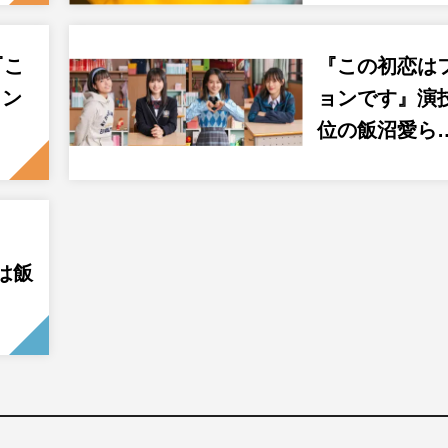
『こ
『この初恋は
ョン
ョンです』演
位の飯沼愛ら
日
は飯