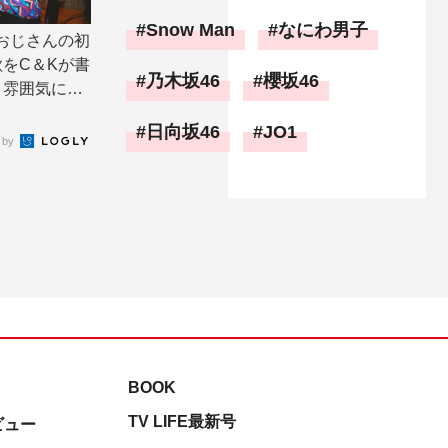
Snow Man
なにわ男子
おじさんの初
をC＆Kが書
乃木坂46
櫻坂46
と雰囲気にば
日向坂46
JO1
 by
BOOK
TV LIFE最新号
ビュー