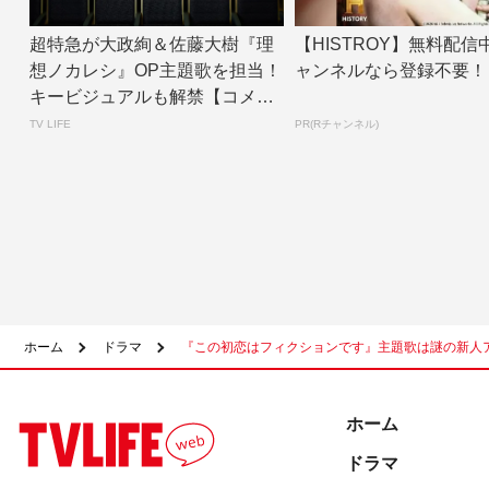
超特急が大政絢＆佐藤大樹『理
【HISTROY】無料配信
想ノカレシ』OP主題歌を担当！
ャンネルなら登録不要！
キービジュアルも解禁【コメン
トあり】 | ...
TV LIFE
PR(Rチャンネル)
ホーム
ドラマ
『この初恋はフィクションです』主題歌は謎の新人ア
ホーム
ドラマ