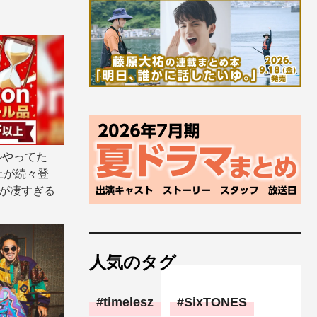
ルやってた
上が続々登
気が凄すぎる
人気のタグ
timelesz
SixTONES