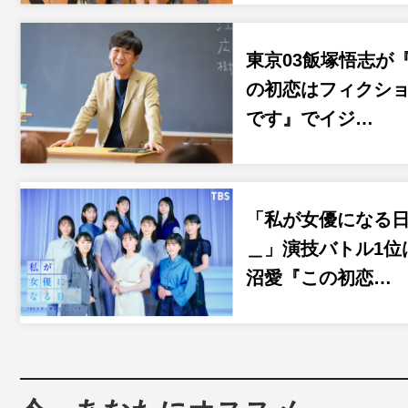
東京03飯塚悟志が
の初恋はフィクシ
です』でイジ…
「私が女優になる
＿」演技バトル1位
沼愛『この初恋…