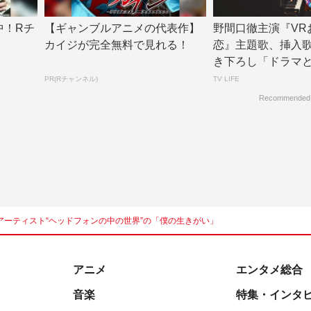
中！Rチ
【ギャンブルアニメの代表作】
野間口徹主演『VR
カイジが完全無料で見れる！
恋』主題歌、挿入歌
き下ろし「ドラマ
っちりハマっ...
PR(Rチャンネル)
TV LIFE
Recommended
ーティスト“ヘッドフォンの中の世界”の「僕の生きがい」
アニメ
エンタメ総合
音楽
特集・インタ