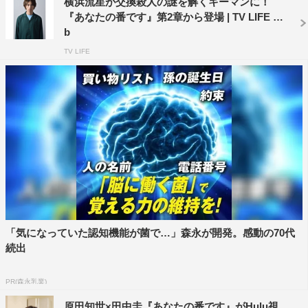
横浜流星が交換殺人の謎を解くキーマンに！
加藤浩次
原田知世
横浜流星
『あなたの番です』第2章から登場 | TV LIFE we
b
田中圭
西野七瀬
近藤春菜
TV LIFE
「気になっていた認知機能が菌で…」森永が開発。感動の70代
続出
PR(森永乳業)
原田知世×田中圭『あなたの番です』がHulu視