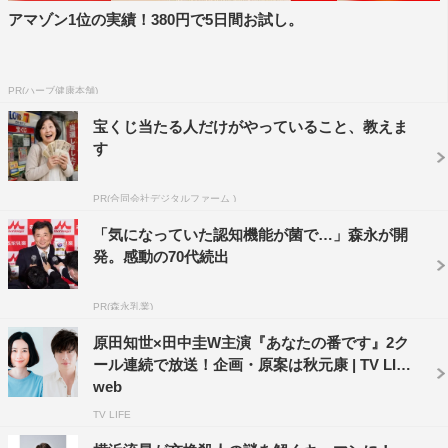
版の“新たな世界”を徹底解剖するとのことで、こちらも注
アマゾン1位の実績！380円で5日間お試し。
目だ。
番組情報
PR(ハーブ健康本舗)
宝くじ当たる人だけがやっていること、教えま
『金曜ロードショー』
す
「劇場版公開記念！『あなたの番です』金曜ロードショー
完全新撮スペシャル！！」
PR(合同会社デジタルファーム )
日本テレビ系
「気になっていた認知機能が菌で…」森永が開
2021年12月10日（金）後9・00〜10・54
発。感動の70代続出
©2021『あなたの番です 劇場版』製作委員会
PR(森永乳業)
原田知世×田中圭W主演『あなたの番です』2ク
ール連続で放送！企画・原案は秋元康 | TV LIFE
web
TV LIFE