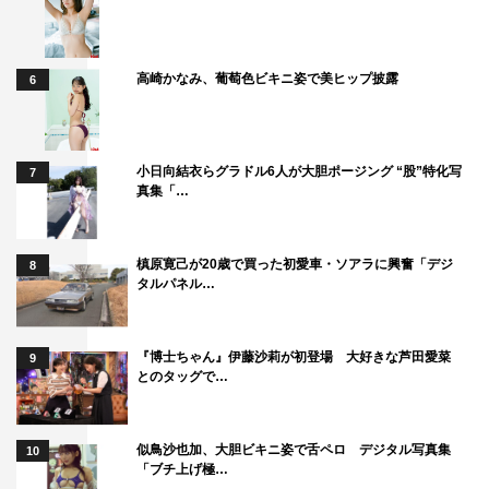
高崎かなみ、葡萄色ビキニ姿で美ヒップ披露
6
小日向結衣らグラドル6人が大胆ポージング “股”特化写
7
真集「…
槙原寛己が20歳で買った初愛車・ソアラに興奮「デジ
8
タルパネル…
『博士ちゃん』伊藤沙莉が初登場 大好きな芦田愛菜
9
とのタッグで…
似鳥沙也加、大胆ビキニ姿で舌ペロ デジタル写真集
10
「ブチ上げ極…