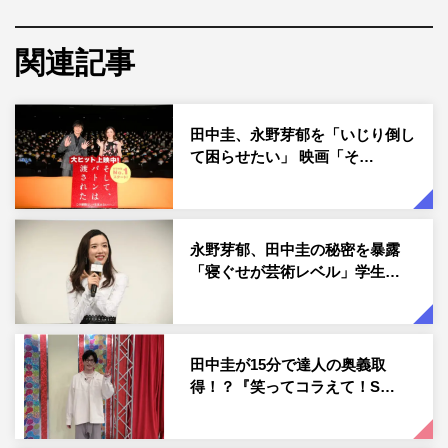
2クールに渡る怒涛の衝撃展開が毎週大きな話題を呼び、
関連記事
物語にちりばめられた伏線から、誰が黒幕であるかを探
る“考察”がSNSやYouTubeで大白熱した。そんな通称『あ
な番』が、ついに映画化される。
田中圭、永野芽郁を「いじり倒し
て困らせたい」 映画「そ…
劇場版では、菜奈と翔太が引っ越してきたあの日、住民会
に出席したのが、菜奈ではなく翔太だったら…？ そし
て、あの“交換殺人ゲーム”が始まらなかったら…？ とい
永野芽郁、田中圭の秘密を暴露
う“もしもの世界”が描かれていく。
「寝ぐせが芸術レベル」学生…
ドラマに引き続き、企画・原案を秋元康が担当し、W主演
の原田と田中のほか、西野七瀬、横浜流星らドラマキャス
ト陣も出演。さらに新キャストとして、門脇麦、酒向芳が
田中圭が15分で達人の奥義取
参戦する。
得！？『笑ってコラえて！S…
今回『金曜ロードショー』で放送されるSPドラマの舞台