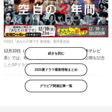
©2021『あなたの番です 劇場版』製作委員会
12月10日（金）の『金曜ロードショー』（日本テレビ
続きを読む
系）では、映画「あなたの番です 劇場版」の公開を記念
したSPドラマを放送する。
2026夏ドラマ最新情報まとめ
2019年4月〜9月に放送されたドラマ『あなたの番です』
は、企画・原案を秋元康が担当、原田知世と田中圭がW主
グラビア関連記事一覧
演。手塚菜奈（原田）と翔太（田中）の“年の差新婚夫
婦”が、東京都内のマンションに引っ越し、幸せいっぱい
の新婚生活を始めるはずが一転、住民たちの“交換殺人ゲ
ーム”に巻き込まれていくというストーリーだ。