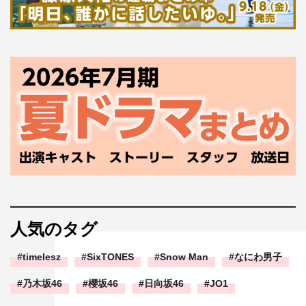
人気のタグ
timelesz
SixTONES
Snow Man
なにわ男子
乃木坂46
櫻坂46
日向坂46
JO1