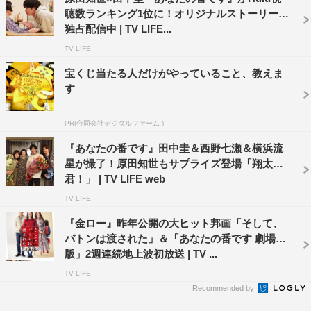
聴数ランキング1位に！オリジナルストーリーも
独占配信中 | TV LIFE...
TV LIFE
宝くじ当たる人だけがやっていること、教えま
す
PR(合同会社デジタルファーム )
『あなたの番です』田中圭＆西野七瀬＆横浜流
星が撮了！原田知世もサプライズ登場「翔太
君！」 | TV LIFE web
TV LIFE
『金ロー』昨年公開の大ヒット邦画「そして、
バトンは渡された」＆「あなたの番です 劇場
版」2週連続地上波初放送 | TV ...
TV LIFE
Recommended by