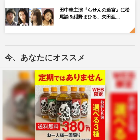
は劇場版と同じく、菜奈ではなく翔太が住民会に出席
田中圭主演『らせんの迷宮』に松
し、“交換殺人ゲーム”が始まらなかった世界。住民会後か
尾諭＆紺野まひる、矢田亜…
ら菜奈と翔太の船上ウェディングパーティーまでの空白の
2年間を、5つのオムニバスストーリーとして新たに撮りお
ろした。
連続殺人に巻き込まれなかった住民たちは2年間、どんな
今、あなたにオススメ
人生を送っていたのか？ 抱えていた問題は解決したの
か？ 菜奈と翔太が無事に入籍を果たすまでのエピソード
や、西野演じる黒島と横浜演じるどーやんの2人が、“交換
殺人ゲーム”が起こらなかった世界でどのような関係性に
なっているのかも描かれる。
さらに、情報番組『スッキリ』とのコラボも決定。MCの
加藤浩次に加え、近藤春菜、水卜麻美アナウンサーがカム
バックし、ドラマ放送時の3名が揃って、『あな番』の名
場面や衝撃シーンをキャストと一緒に振り返りつつ、劇場