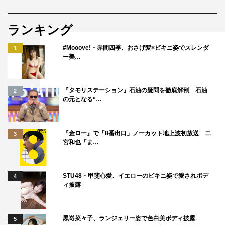
ランキング
#Mooove!・赤間四季、おさげ髪×ビキニ姿でスレンダ
1
ー美…
『タモリステーション』石油の疑問を徹底解剖 石油
2
の元となる“…
『金ロー』で「8番出口」ノーカット地上波初放送 二
3
宮和也「ま…
STU48・甲斐心愛、イエローのビキニ姿で愛されボデ
4
ィ披露
黒嵜菜々子、ランジェリー姿で色白美ボディ披露
5