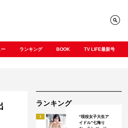
ュー
ランキング
BOOK
TV LIFE最新号
ランキング
出
“現役女子大生ア
1
イドル”七海り