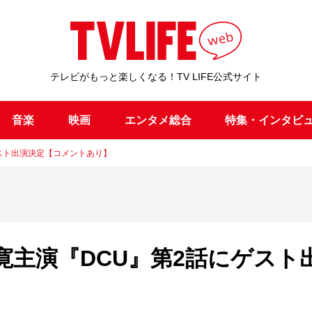
テレビがもっと楽しくなる！TV LIFE公式サイト
音楽
映画
エンタメ総合
特集・インタビ
スト出演決定【コメントあり】
寛主演『DCU』第2話にゲスト