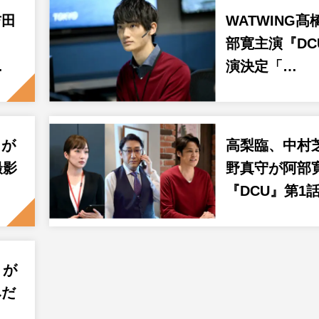
吉田
WATWING
部寛主演『DC
…
演決定「…
らが
高梨臨、中村
撮影
野真守が阿部
『DCU』第1
』が
みだ