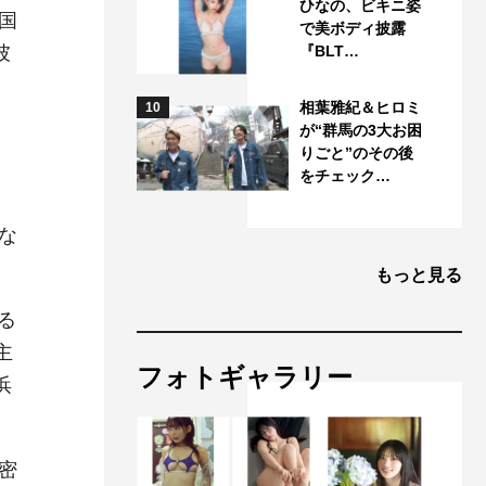
ひなの、ビキニ姿
国
で美ボディ披露
彼
『BLT…
相葉雅紀＆ヒロミ
10
が“群馬の3大お困
りごと”のその後
をチェック…
に
な
もっと見る
る
主
フォトギャラリー
浜
密