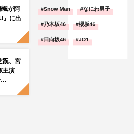
髙橋颯が阿
Snow Man
なにわ男子
U』に出
乃木坂46
櫻坂46
日向坂46
JO1
芝翫、宮
寛主演
話…