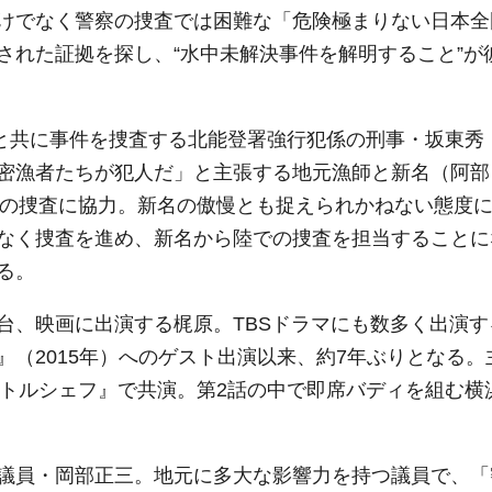
けでなく警察の捜査では困難な「危険極まりない日本全
された証拠を探し、“水中未解決事件を解明すること”が
ーと共に事件を捜査する北能登署強行犯係の刑事・坂東秀
密漁者たちが犯人だ」と主張する地元漁師と新名（阿部
Uの捜査に協力。新名の傲慢とも捉えられかねない態度
なく捜査を進め、新名から陸での捜査を担当することに
る。
台、映画に出演する梶原。TBSドラマにも数多く出演す
（2015年）へのゲスト出演以来、約7年ぶりとなる。
イリトルシェフ』で共演。第2話の中で即席バディを組む横
議員・岡部正三。地元に多大な影響力を持つ議員で、「