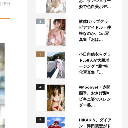
お、ランジェリー
月15日
姿で色白美ボデ…
軟体Iカップグラ
2
ビアアイドル・仲
根なのか、1st写
真集「おは…
小日向結衣らグラ
3
ドル6人が大胆ポ
ージング “股”特
化写真集「…
#Mooove!・赤間
4
四季、おさげ髪×
ビキニ姿でスレン
ダー美…
HIKAKIN、ダイア
5
ン・津田篤宏がド