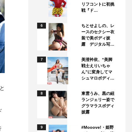
リフコントに初挑
戦『ド…
ちとせよしの、レ
6
ースのセクシー衣
装で美ボディ披
露 デジタル写…
美澄衿依、“美脚
7
戦士えりいちゃ
ん”に変身してマ
シュマロボディ…
と
東雲うみ、黒の紐
8
ランジェリー姿で
グラマラスボディ
ド
披露
、
#Mooove!・姫野
9
行