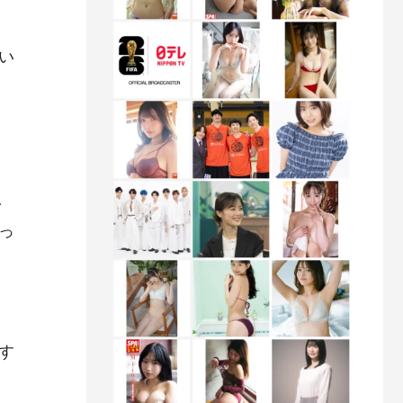
い
を
っ
す