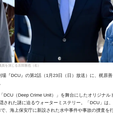
議員を演じる古田敦也（右）
劇場『DCU』の第2話（1月23日（日）放送）に、梶原善
。
U（Deep Crime Unit）」を舞台にしたオリジナル
隠された謎に迫るウォーターミステリー。「DCU」は
隊）の略称で、海上保安庁に新設された水中事件や事故の捜査を