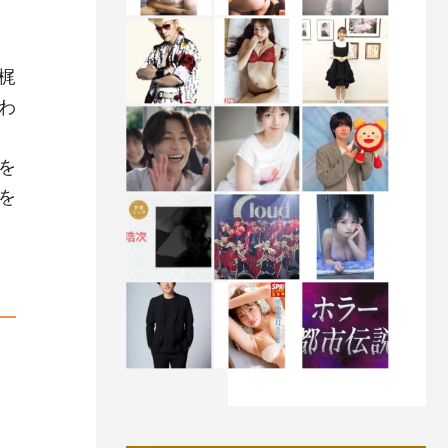
梶
わ
を
を