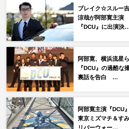
ブレイク☆スルー
涼哉が阿部寛主演
『DCU』に出演決
阿部寛、横浜流星
『DCU』の過酷な
裏話を告白 …
阿部寛主演『DCU
東京ミズマチ＆す
リバーウォー…