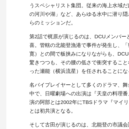
うスペシャリスト集団。従来の海上水域だ
の河川や湖」など、あらゆる水中に潜り隠
らのミッションだ。
第2話で梶原が演じるのは、DCUメンバ
喜。管轄の北能登漁港で事件が発生し、「
寛）との間で板挟みになりながらも、DC
驚きつつも、その腰の低さで衝突すること
った瀬能（横浜流星）を任されることにな
名バイプレイヤーとして多くのドラマ、舞
中で、日曜劇場への出演は『天皇の料理番』
演の阿部とは2002年にTBSドラマ『マ
とは初共演となる。
そして古田が演じるのは、北能登の市議会