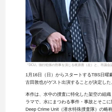
『DCU』強行犯係の刑事を演じる梶原善（左）と、市議会
1月16日（日）からスタートするTBS日曜
古田敦也がゲスト出演することが決定した
本作は、水中の捜査に特化した架空の組織「DC
ラマで、水にまつわる事件・事故とそこに
Deep Crime Unit（潜水特殊捜査