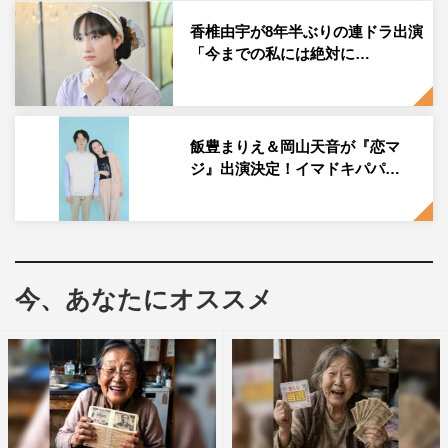
このビジュアルのような日が訪れるのか。そして、別Ver.
もあるのか、今後の続報にも注目だ。
香椎由宇が8年半ぶりの連ドラ出演
「今までの私には絶対に…
第1話（4月18日放送）あらすじ
桜沢純（広瀬アリス）は、食器ブランド「相良製陶」の洋
飯豊まりえ＆岡山天音が『恋マ
食器デザイナー。大事な展示会の仕事を任されるなど若き
ジ』出演決定！イマドキパパ…
チーフとして上司からの信頼も厚いが、いっぽうでは、ア
ラサーでありながら恋愛経験ゼロ。その上、結婚どころか
恋愛への興味もゼロ。仕事も趣味も充実しているから恋な
んていらない、が彼女のポリシーなのだ。
ある日純は、街中でふと目にとまったフレンチビストロ
今、あなたにオススメ
「サリュー」で1人ランチを楽しむ。その店は、イケメン
のギャルソン・長峰柊磨（松村北斗）目当てに女性客が殺
到する人気店なのだが、食べるのが大好きな純は柊磨に目
もくれず、シェフの岩橋要（藤木直人）が作った料理に舌
鼓をうち、仕事柄使っている食器のチェックにも余念がな