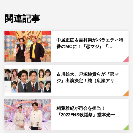
この度、そんな本作のポスタービジュアルが完成。映し出
されているのは、高校からの同級生で今はそれぞれの道を
関連記事
歩んでいる純、清宮響子（西野七瀬）、真山アリサ（飯豊
まりえ）。
中居正広＆吉村崇がバラエティ特
そして、柊磨、内村克巳（岡山天音）、岩橋要（藤木直
番のMCに！『恋マジ』『…
人）が見守る中、ドラマの舞台ともなるフレンチビストロ
「サリュー」に集合し女子会を開いている様子だ。ドラマ
のワンシーンを切り取ったようなビジュアルで制作された
古川雄大、戸塚純貴らが『恋マ
ポスターは、それぞれの笑顔がすてきな“女子会Ver.”とな
ジ』出演決定！純（広瀬アリ…
っている。
さらに、純の隣に描かれた「甘いものは、デザートだけで
相葉雅紀が司会を担当！
十分でしょ？」は、“甘い”恋愛未経験の純が、ドラマが進
『2022FNS歌謡祭』堂本光一…
むにつれて恋に本気になり、“甘い”恋愛を経験することを
想起させるフレーズ。恋に本気になれない6人の男女に、