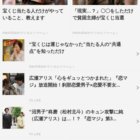
い。
宝くじ当たる人だけがやって
「現実…？」〇〇をしただけ
後日、親友2人と女子会で再び店を訪れた純は、初めて柊
いること、教えます
で貧困主婦が宝くじ当選
磨の顔面偏差値の高さに気づく。しかし、色めき立つ主婦
の清宮響子（西野七瀬）とアパレル店員の真山アリサ（飯
PR(合同会社デジタルファーム )
PR(合同会社デジタルファーム )
豊まりえ）をよそに、純は柊磨にまったく興味を示さな
“宝くじは運じゃなかった”当たる人の“共通
い。それどころか、「私の人生に恋愛みたいな不確定要素
点”を知っただけ
はいらない」と豪語し、2人をあきれさせる。ところが、
そんな彼女に興味を持った柊磨の“ある言葉”に、純は思わ
PR(合同会社デジタルファーム )
ずドキッとさせられて…。
広瀬アリス「心をギュッとつかまれた」『恋マ
そんな中、純は会社の元先輩で、今はネイルサロンを経営
ジ』放送開始！刹那恋愛男子×恋愛不要女...
している中川岬希（香椎由宇）から、営業の坂入拓人（古
川雄大）が転勤先のシンガポールから戻ってくると聞かさ
TV LIFE
れる。拓人は高校時代の部活の先輩で、入社後に偶然再会
“沼男子”柊磨（松村北斗）のキュン攻撃に純
した、純のかつての“推し”だった――。
（広瀬アリス）は…！？ 『恋マジ』第3...
いっぽう、コンビニ店員の克巳（岡山天音）は、パパ活中
のアリサを目撃してしまう…。
TV LIFE