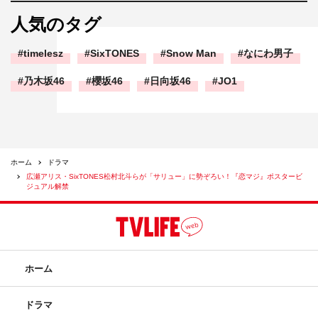
人気のタグ
timelesz
SixTONES
Snow Man
なにわ男子
乃木坂46
櫻坂46
日向坂46
JO1
ホーム
ドラマ
広瀬アリス・SixTONES松村北斗らが「サリュー」に勢ぞろい！『恋マジ』ポスタービ
ジュアル解禁
ホーム
ドラマ