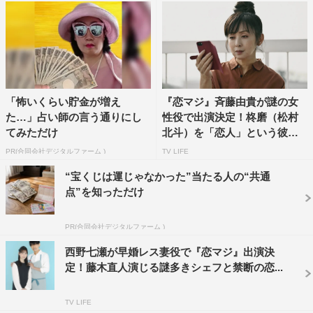
番組情報
『恋なんて、本気でやってどうするの？』
カンテレ・フジ系全国ネット
2022年4月18日（月）放送スタート
「怖いくらい貯金が増え
『恋マジ』斉藤由貴が謎の女
毎週（月）後10・00〜10・54 ※初回15分拡大
た…」占い師の言う通りにし
性役で出演決定！柊磨（松村
てみただけ
北斗）を「恋人」という彼女
出演：広瀬アリス、松村北斗（SixTONES）、西野七瀬、
の...
PR(合同会社デジタルファーム )
TV LIFE
飯豊まりえ、岡山天音・小野花梨、安藤ニコ、長田成哉、
“宝くじは運じゃなかった”当たる人の“共通
牧野莉佳、三浦獠太・戸塚純貴、味方良介、アキラ
点”を知っただけ
100％、古川雄大、香椎由宇、藤木直人 他
PR(合同会社デジタルファーム )
公式HP：
https://www.ktv.jp/koimaji/
西野七瀬が早婚レス妻役で『恋マジ』出演決
©フジテレビ
定！藤木直人演じる謎多きシェフと禁断の恋...
TV LIFE