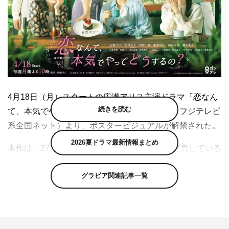
4月18日（月）スタートの広瀬アリス主演ドラマ『恋なん
続きを読む
て、本気でやってどうするの？』（カンテレ・フジテレビ
系全国ネット）より、ポスタービジュアルが解禁された。
2026夏ドラマ最新情報まとめ
本作は、27歳で「恋なんて人生のムダ！」と宣言している
恋愛経験・男性経験ゼロの桜沢純（広瀬アリス）と、女性
グラビア関連記事一覧
を癒す天才で“来る者拒まず去る者追わず”の刹那恋愛主義
男子・長峰柊磨（松村北斗）をはじめとし、恋に本気にな
れない6人の男女が人生最大の“本気の恋”に落ちていく姿
を描く群像ラブストーリーだ。