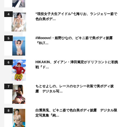
“現役女子大生アイドル”七海りお、ランジェリー姿で
4
色白美ボデ…
#Mooove!・姫野ひなの、ビキニ姿で美ボディ披露
5
『BLT…
HIKAKIN、ダイアン・津田篤宏がドリフコントに初挑
6
戦『ド…
ちとせよしの、レースのセクシー衣装で美ボディ披
7
露 デジタル写…
白濱美兎、ビキニ姿で色白美ボディ披露 デジタル限
8
定写真集『純…