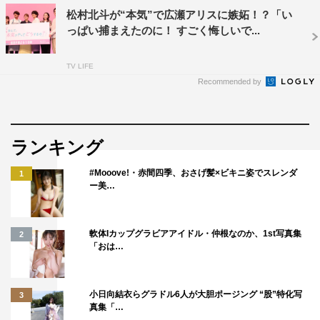
松村北斗が“本気”で広瀬アリスに嫉妬！？「い
っぱい捕まえたのに！ すごく悔しいで...
TV LIFE
Recommended by
SixTONES
岡山天音
広瀬アリス
恋なんて、本気でやってどうするの？
ランキング
松村北斗
藤木直人
西野七瀬
#Mooove!・赤間四季、おさげ髪×ビキニ姿でスレンダ
1
ー美…
飯豊まりえ
軟体Iカップグラビアアイドル・仲根なのか、1st写真集
2
「おは…
小日向結衣らグラドル6人が大胆ポージング “股”特化写
3
真集「…