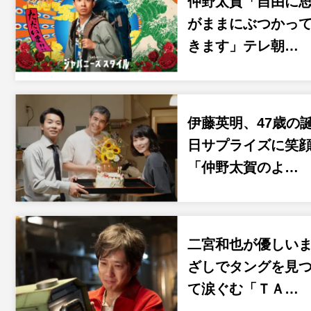
仲野太賀「自由に
がままにぶつかっ
きます」テレ朝…
伊藤英明、47歳の
日サプライズに笑
「仲野太賀のよ…
二宮和也が優しい
ざしでタングを見
て涙ぐむ「ＴＡ…