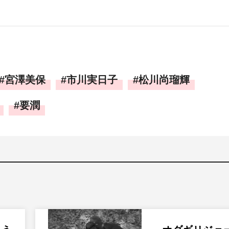
宮澤美保
市川実日子
松川尚瑠輝
要潤