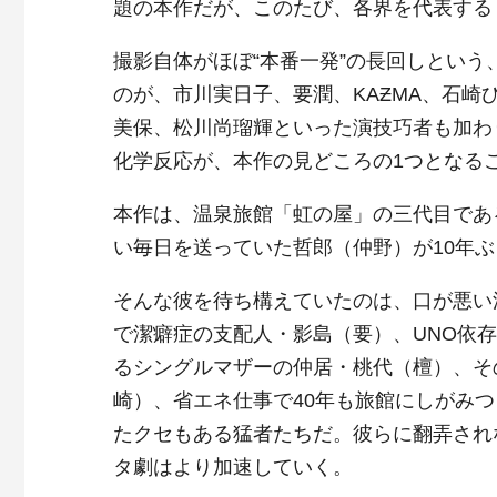
題の本作だが、このたび、各界を代表する
撮影自体がほぼ“本番一発”の長回しとい
のが、市川実日子、要潤、KAƵMA、石
美保、松川尚瑠輝といった演技巧者も加わ
化学反応が、本作の見どころの1つとなる
本作は、温泉旅館「虹の屋」の三代目であ
い毎日を送っていた哲郎（仲野）が10年
そんな彼を待ち構えていたのは、口が悪い
で潔癖症の支配人・影島（要）、UNO依存
るシングルマザーの仲居・桃代（檀）、そ
崎）、省エネ仕事で40年も旅館にしがみ
たクセもある猛者たちだ。彼らに翻弄され
タ劇はより加速していく。