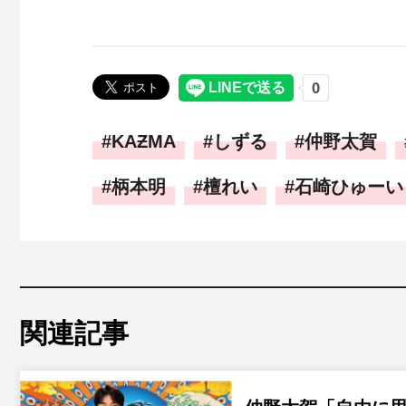
KAƵMA
しずる
仲野太賀
柄本明
檀れい
石崎ひゅーい
関連記事