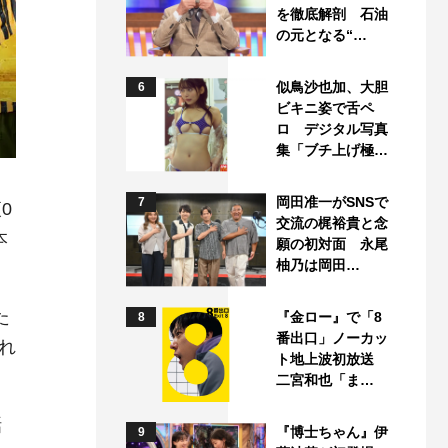
を徹底解剖 石油
の元となる“…
似鳥沙也加、大胆
6
ビキニ姿で舌ペ
ロ デジタル写真
集「ブチ上げ極…
岡田准一がSNSで
7
0
交流の梶裕貴と念
本
願の初対面 永尾
柚乃は岡田…
た
『金ロー』で「8
8
番出口」ノーカッ
れ
ト地上波初放送
二宮和也「ま…
話
『博士ちゃん』伊
9