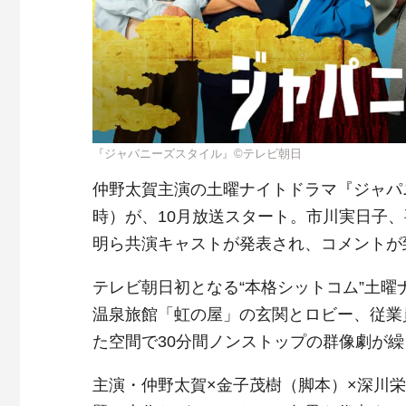
『ジャパニーズスタイル』©テレビ朝日
仲野太賀主演の土曜ナイトドラマ『ジャパニ
時）が、10月放送スタート。市川実日子、
明ら共演キャストが発表され、コメントが
テレビ朝日初となる“本格シットコム”土
温泉旅館「虹の屋」の玄関とロビー、従業
た空間で30分間ノンストップの群像劇が
主演・仲野太賀×金子茂樹（脚本）×深川