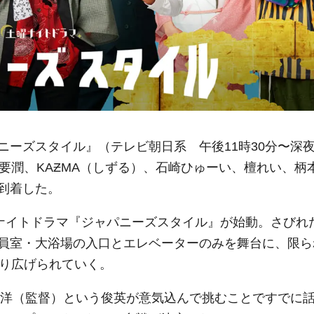
ーズスタイル』（テレビ朝日系 午後11時30分〜深夜
要潤、KAƵMA（しずる）、石崎ひゅーい、檀れい、柄
到着した。
曜ナイトドラマ『ジャパニーズスタイル』が始動。さびれ
員室・大浴場の入口とエレベーターのみを舞台に、限ら
繰り広げられていく。
栄洋（監督）という俊英が意気込んで挑むことですでに