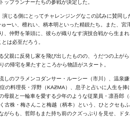
トップランナーたちの参戦が決定した。
う、演じる側にとってチャレンジングなこの試みに賛同し
崎ひゅーい、檀れい、柄本明といった精鋭たち。また、宮
り、仲野を筆頭に、彼らが織りなす演技合戦から生まれ
ことは必至だろう。
る父親に反発し家を飛び出したものの、うだつの上がら
ぶりの帰宅を果たすところから物語がスタート。
流しのフラメンコダンサー・ルーシー（市川）、温泉嫌
症の料理長・浮野（KAƵMA）、息子と占いに人生を捧
の母親と一輪車を愛する少年のような従業員・凛吾郎（
つく古株・梅さんこと梅越（柄本）という、ひとクセもふ
ながらも、哲郎もまた持ち前のクズっぷりを見せ、ドタ