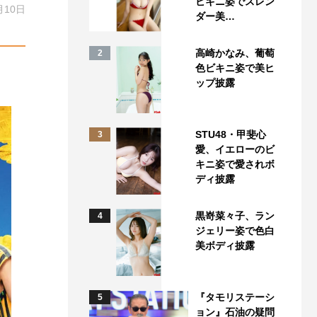
ビキニ姿でスレン
月10日
ダー美…
高崎かなみ、葡萄
2
色ビキニ姿で美ヒ
ップ披露
STU48・甲斐心
3
愛、イエローのビ
キニ姿で愛されボ
ディ披露
黒嵜菜々子、ラン
4
ジェリー姿で色白
美ボディ披露
『タモリステーシ
5
ョン』石油の疑問