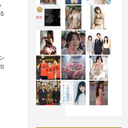
っ
る
ン
出