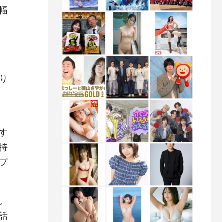
幅
り
す
持
プ
。
話