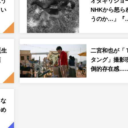
思う
オダギリジョ
てい
NHKから怒ら
うのか…」『
誕生
二宮和也が「
顔
タング」撮影
倒的存在感…
まな
つめ