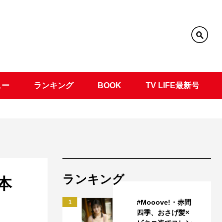
ュー
ランキング
BOOK
TV LIFE最新号
ランキング
本
#Mooove!・赤間
1
四季、おさげ髪×