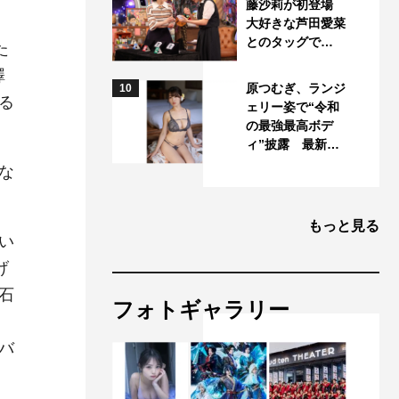
藤沙莉が初登場
大好きな芦田愛菜
とのタッグで…
た
澤
原つむぎ、ランジ
10
る
ェリー姿で“令和
の最強最高ボデ
ィ”披露 最新…
な
もっと見る
い
げ
石
フォトギャラリー
バ