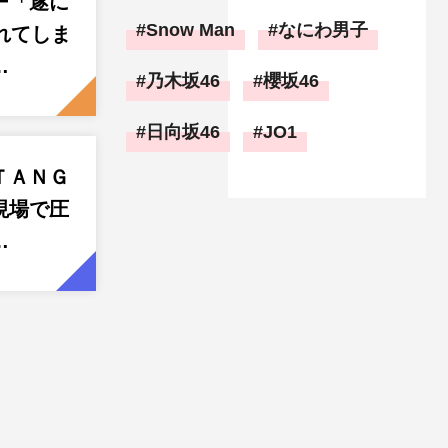
ー「遂に
Snow Man
なにわ男子
れてしま
…
乃木坂46
櫻坂46
日向坂46
JO1
ＴＡＮＧ
現場で圧
…