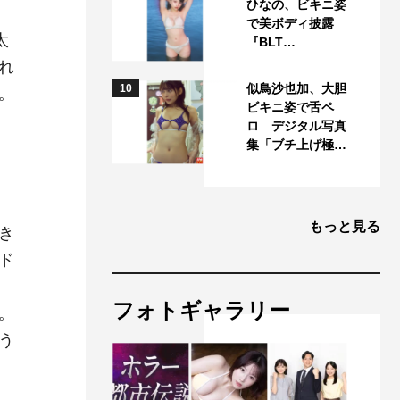
ひなの、ビキニ姿
で美ボディ披露
太
『BLT…
れ
似鳥沙也加、大胆
10
。
ビキニ姿で舌ペ
ロ デジタル写真
集「ブチ上げ極…
もっと見る
き
ド
フォトギャラリー
。
う