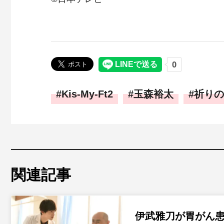
Kis-My-Ft2
玉森裕太
祈りの
関連記事
伊武雅刀が胃がん