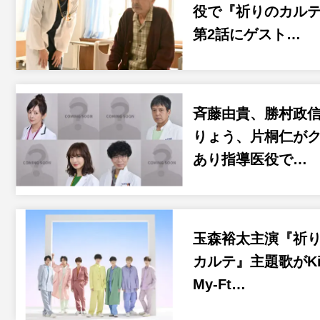
役で『祈りのカル
第2話にゲスト…
斉藤由貴、勝村政
りょう、片桐仁が
あり指導医役で…
玉森裕太主演『祈
カルテ』主題歌がKi
My-Ft…