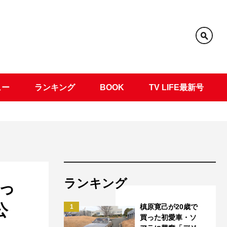
ュー
ランキング
BOOK
TV LIFE最新号
ランキング
っ
公
槙原寛己が20歳で
1
買った初愛車・ソ