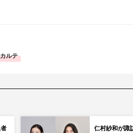
カルテ
患者
仁村紗和が諏