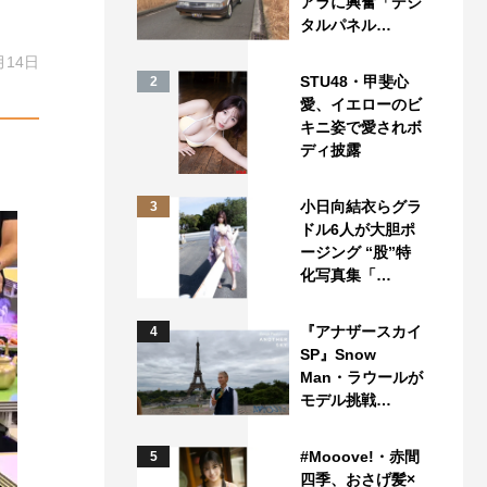
アラに興奮「デジ
タルパネル…
月14日
STU48・甲斐心
2
愛、イエローのビ
キニ姿で愛されボ
ディ披露
小日向結衣らグラ
3
ドル6人が大胆ポ
ージング “股”特
化写真集「…
『アナザースカイ
4
SP』Snow
Man・ラウールが
モデル挑戦…
#Mooove!・赤間
5
四季、おさげ髪×