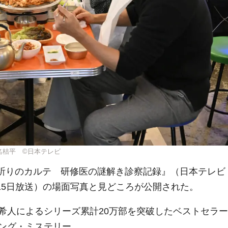
名桔平 ©日本テレビ
ラマ『祈りのカルテ 研修医の謎解き診察記録』（日本テレビ
月15日放送）の場面写真と見どころが公開された。
希人によるシリーズ累計20万部を突破したベストセラー
ング・ミステリー。