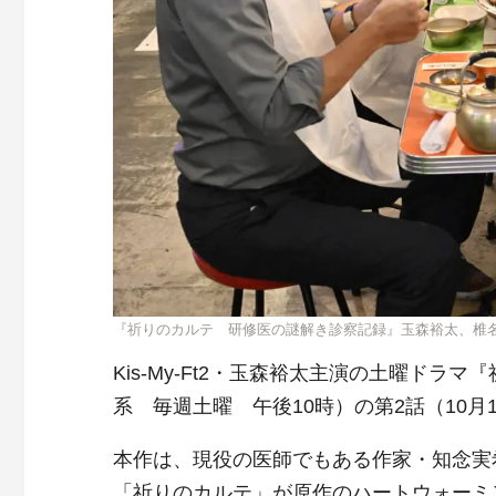
『祈りのカルテ 研修医の謎解き診察記録』玉森裕太、椎
Kis-My-Ft2・玉森裕太主演の土曜ド
系 毎週土曜 午後10時）の第2話（10
本作は、現役の医師でもある作家・知念実
「祈りのカルテ」が原作のハートウォーミ