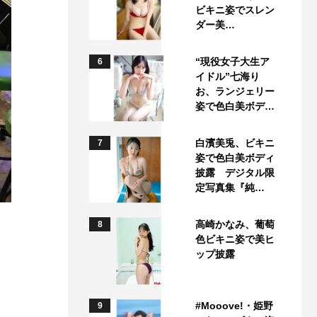
ビキニ姿でスレン
ダー美…
“現役女子大生ア
6
イドル”七海り
お、ランジェリー
姿で色白美ボデ…
白濱美兎、ビキニ
7
姿で色白美ボディ
披露 デジタル限
定写真集『純…
高崎かなみ、葡萄
8
色ビキニ姿で美ヒ
ップ披露
#Mooove!・姫野
9