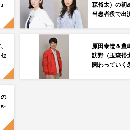
テ』
森裕太）の初
当患者役で出
信、
原田泰造＆豊
クセ
訪野（玉森裕
関わっていく
りの
s-