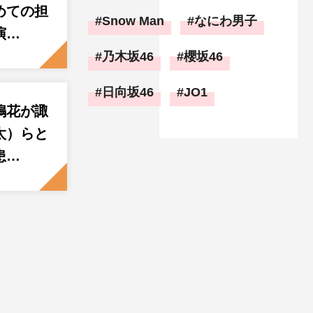
めての担
Snow Man
なにわ男子
演…
乃木坂46
櫻坂46
日向坂46
JO1
嶋花が諏
太）らと
患…