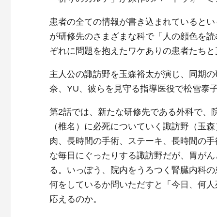
患者の全ての情報が書き込まれているとい
が研修先のさまざまな科で「人の顔色を読
ぞれに問題を抱えたワケありの患者たちと
主人公の諏訪野を玉森裕太が演じ、同期の
奈、YU、彼らを見守る指導医役で松雪泰
第2話では、新たな研修先である外科で、
（椎名）に必死についていく諏訪野（玉森
肉、長時間の手術、ステーキ、長時間の手
な毎日にぐったりする諏訪野だが、胃がん
る。いっぽう、院内をうろつく腎臓内科の
何をしているか問いただすと「今日、何人
応えるのか。