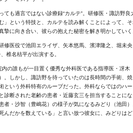
っても過言ではない診療録“カルテ”。研修医・諏訪野良
む」という特技と、カルテを読み解くことによって、そ
真摯に向き合い、彼らの抱えた秘密を解き明かしていく
研修医役で池田エライザ、矢本悠馬、濱津隆之、堀未央
子、椎名桔平が出演する。
院内の誰もが一目置く優秀な外科医である指導医・冴木
）。しかし、諏訪野を待っていたのは長時間の手術、焼
術という外科特有のループだった。外科ならではのハー
と診断された老齢の患者・近藤玄三を担当することにな
患者・沙智（豊嶋花）の様子が気になるみどり（池田）
死んだかを数えている」と言い放つ彼女に、みどりはど