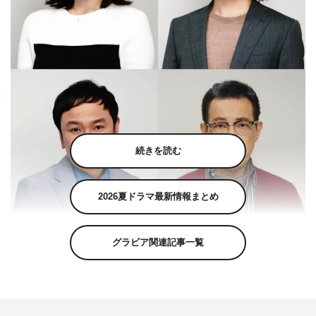
続きを読む
2026夏ドラマ最新情報まとめ
グラビア関連記事一覧
『霊媒探偵・城塚翡翠』上段左から）筧美和子、入江甚儀 下段左か
ら）谷田部俊、阪田マサノブ ©日本テレビ
10月16日（日）スタートの清原果耶主演『霊媒探偵・城
塚翡翠』（日本テレビ系 毎週日曜 午後10時30分）の