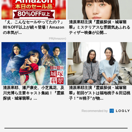
制作協力：AX-ON
製作著作：日本テレビ
「え、こんなセールやってたの？」
清原果耶主演『霊媒探偵・城塚翡
©日本テレビ
80％OFF以上が続々登場！Amazon
翠』ミステリアスな雰囲気あふれる
の本気が...
ティザー映像が公開...
PR(Amazon)
TVLIFE
入江甚儀
筧美和子
清原果耶、瀬戸康史、小芝風花、及
清原果耶主演『霊媒探偵・城塚翡
谷田部俊
阪田マサノブ
川光博ら主要キャスト集結！『霊媒
翠』初回ゲストは福地桃子＆田辺桃
探偵・城塚翡翠』...
子！“Ｗ桃子”が物...
霊媒探偵・城塚翡翠
Recommended by