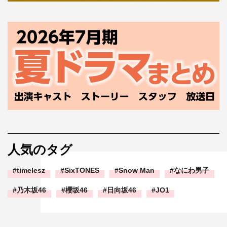
人気のタグ
timelesz
SixTONES
Snow Man
なにわ男子
乃木坂46
櫻坂46
日向坂46
JO1