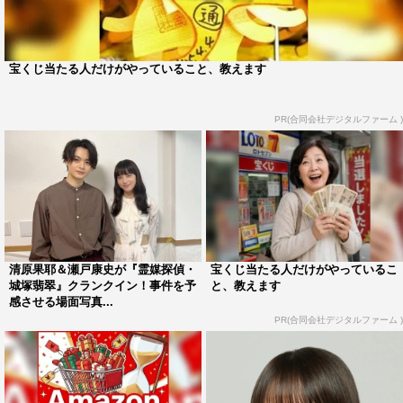
2022年10月16日（日）スタート
毎週日曜 午後10時30分～
宝くじ当たる人だけがやっていること、教えます
＜CAST＞
清原果耶、瀬戸康史、小芝風花、及川光博 ほか
PR(合同会社デジタルファーム )
＜STAFF＞
原作：相沢沙呼「medium 霊媒探偵城塚翡翠」（講談社文
庫）
脚本：佐藤友治
脚本協力：相沢沙呼
主題歌：福山雅治（アミューズ／ユニバーサルJ）
清原果耶＆瀬戸康史が『霊媒探偵・
宝くじ当たる人だけがやっているこ
城塚翡翠』クランクイン！事件を予
と、教えます
チーフプロデューサー：田中宏史、石尾純
感させる場面写真...
統轄プロデューサー：荻野哲弘
PR(合同会社デジタルファーム )
プロデューサー：古林茉莉、柳内久仁子（AX-ON）
協力プロデューサー：藤村直人
演出：菅原伸太郎、南雲聖一 ほか