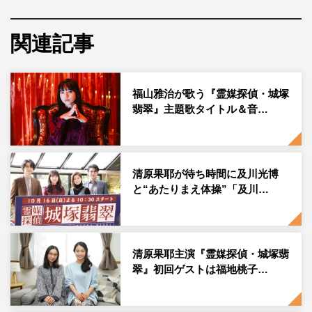
第2話（10月23日放送）に、筧美和子、入江甚儀、我が
家・谷田部俊、阪田マサノブがゲスト出演することが決定
関連記事
した。
本作は、相沢沙呼による累計60万部突破の大ヒット小説
福山雅治が歌う『霊媒探偵・城塚
「medium 霊媒探偵城塚翡翠」をドラマ化。“霊が視え
翡翠』主題歌タイトル＆音…
る”という能力を持つ翠色の瞳の霊媒師・城塚翡翠（清
原）が、死者からのヒントを頼りに「霊媒探偵」として難
解な事件と向き合っていく異色の探偵ドラマだ。
清原果耶が待ち時間に及川光博
と“あたりまえ体操”「及川…
霊視には証拠能力がないため、誰からも信じてもらうこと
ができない。そんな中、一体彼女はどんな方法で事件を解
決に導いていくのか。そんな翡翠の前に現れたのは、聡明
な雰囲気が漂う人気推理作家・香月史郎（瀬戸康史）。
清原果耶主演『霊媒探偵・城塚翡
翠』初回ゲストは福地桃子…
論理的な思考を持ち、警察からも一目置かれる香月は、翡
翠に足りない「論理」を駆使し、共に事件を解決に導いて