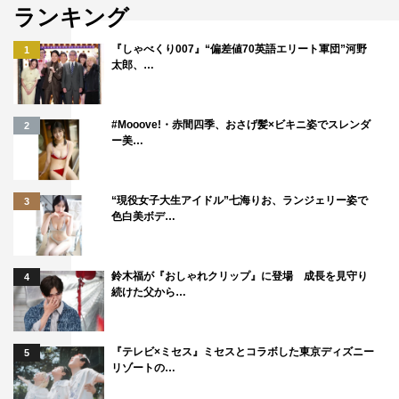
ランキング
『しゃべくり007』“偏差値70英語エリート軍団”河野
1
太郎、…
#Mooove!・赤間四季、おさげ髪×ビキニ姿でスレンダ
2
ー美…
“現役女子大生アイドル”七海りお、ランジェリー姿で
3
色白美ボデ…
鈴木福が『おしゃれクリップ』に登場 成長を見守り
4
続けた父から…
『テレビ×ミセス』ミセスとコラボした東京ディズニー
5
リゾートの…