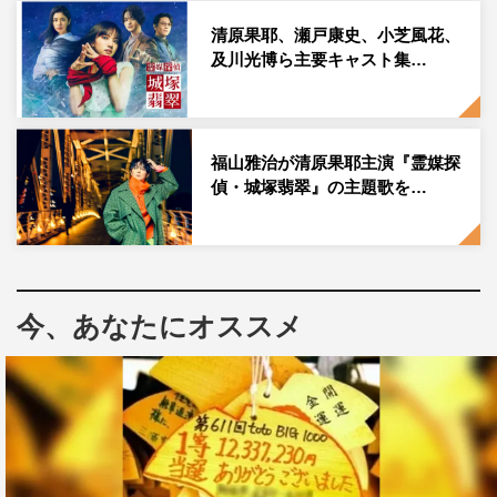
いく。“最強のバディ”となっていく翡翠と香月、そして次
清原果耶、瀬戸康史、小芝風花、
第に香月は翡翠に引かれていくが、想像を絶する展開が2
及川光博ら主要キャスト集…
人に襲いかかる。
第2話では、翡翠が香月と交友のある黒越に頼まれて2人で
水鏡荘を訪問し、そこに出る幽霊の謎を探る。ゲスト出演
福山雅治が清原果耶主演『霊媒探
偵・城塚翡翠』の主題歌を…
する4人が演じるのは、事件の舞台となる別荘・水鏡荘に
集まった面々。筧は化粧品関連のサイトを運営する会社に
勤める女性・新谷由紀乃役、入江は翡翠に好意を寄せる若
手推理作家・別所幸介役で出演。さらに谷田部が大手出版
社の編集者・有本道之、阪田が水鏡荘の持ち主でもある大
今、あなたにオススメ
御所怪奇推理作家・黒越篤を演じる。
番組情報
『霊媒探偵・城塚翡翠』
日本テレビ系