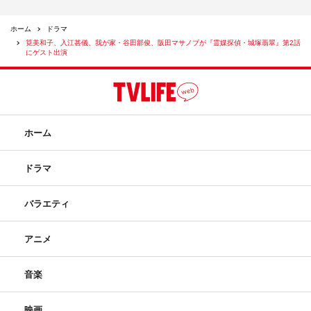
ホーム
ドラマ
筧美和子、入江甚儀、我が家・谷田部俊、阪田マサノブが『霊媒探偵・城塚翡翠』第2話
にゲスト出演
ホーム
ドラマ
バラエティ
アニメ
音楽
映画