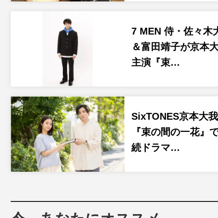
7 MEN 侍・佐々木
＆富田靖子が京本
主演『束…
SixTONES京本大
『束の間の一花』
続ドラマ…