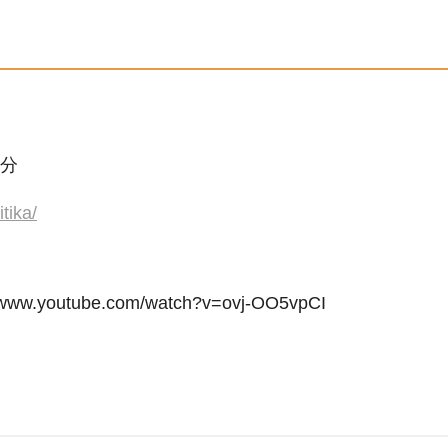
9分
tika/
youtube.com/watch?v=ovj-OO5vpCI