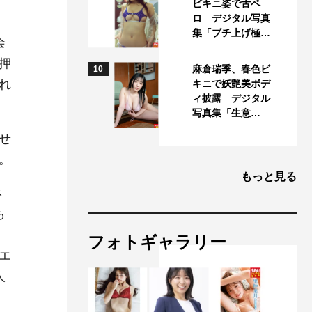
ビキニ姿で舌ペ
ロ デジタル写真
集「ブチ上げ極…
会
押
麻倉瑞季、春色ビ
10
れ
キニで妖艶美ボデ
ィ披露 デジタル
写真集「生意…
せ
。
もっと見る
ネ
も
フォトギャラリー
エ
人