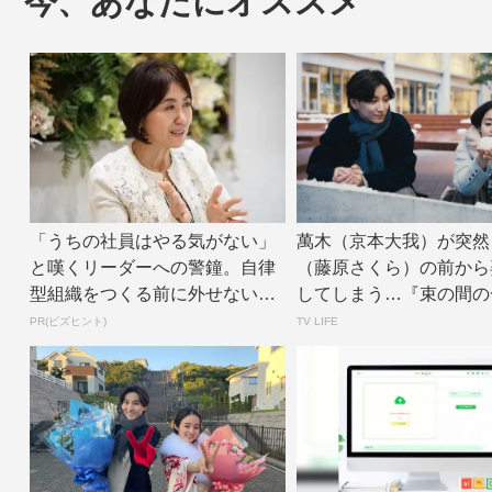
今、あなたにオススメ
「うちの社員はやる気がない」
萬木（京本大我）が突然
と嘆くリーダーへの警鐘。自律
（藤原さくら）の前から
型組織をつくる前に外せない、
してしまう…『束の間の
たった一つの順番
第2話 | TV...
PR(ビズヒント)
TV LIFE