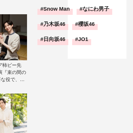
Snow Man
なにわ男子
乃木坂46
櫻坂46
日向坂46
JO1
“柿ピー先
演『束の間の
要な役で、人