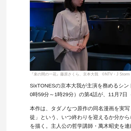
『束の間の一花』藤原さくら、京本大我 ©NTV・J Storm
SixTONESの京本大我が主演を務める
0時59分～1時29分）の第4話が、11月7
本作は、タダノなつ原作の同名漫画を実写
徒」という、いつ終わりを迎えるか分から
を描く。主人公の哲学講師・萬木昭史を連続