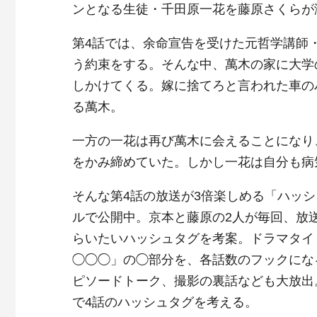
ンとなる生徒・千田原一花を藤原さくらが
第4話では、余命宣告を受けた元哲学講師
う約束をする。そんな中、萬木の家に大学
しかけてくる。嫁に捨てろと言われた車の
る萬木。
一方の一花は再び萬木に会えることになり
をかみ締めていた。しかし一花は自分も病
そんな第4話の放送が3倍楽しめる「ハッシュ
ルで公開中。京本と藤原の2人が毎回、放
らいたいハッシュタグを考案。ドラマタイ
◯◯◯」の◯部分を、各話数のフックにな
ピソードトーク、撮影の裏話なども大放出
で4話のハッシュタグを考える。