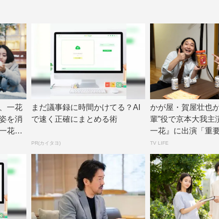
、一花
まだ議事録に時間かけてる？AI
かが屋・賀屋壮也が
姿を消
で速く正確にまとめる術
輩”役で京本大我主
一花』
一花』に出演「重
間でした」 |...
PR(カイタヨ)
TV LIFE