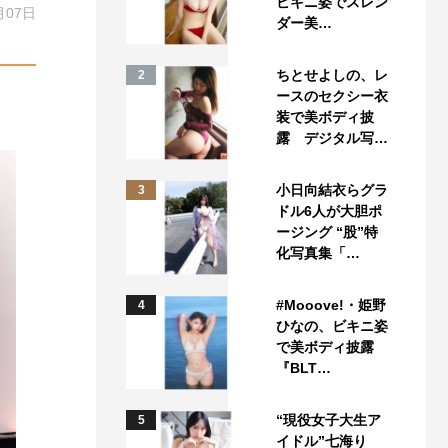
ビキニ姿でスレン
月07日
ダー美…
ちとせよしの、レ
2
ースのセクシー衣
装で美ボディ披
露 デジタル写…
小日向結衣らグラ
3
ドル6人が大胆ポ
ージング “股”特
化写真集「…
#Mooove!・姫野
4
ひなの、ビキニ姿
で美ボディ披露
『BLT…
“現役女子大生ア
5
イドル”七海り