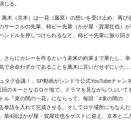
演じる。
・萬木（京本）は一花（藤原）の想いを受け止め、再び
のサークルの先輩、柿ピー先輩（かが屋・賀屋壮也）が
ハンドルを押しつけられるなど、柿ピー先輩に振り回さ
、さらにカレーを作るという未来の約束まで果たし、幸
気で余命わずかであることを萬木に言いだせずにいた…
タグ会議！」SP動画がシンドラ公式YouTubeチャン
送回のキーとなるロケ地で、ドラマを見ながらつぶいて
トル『束の間の一花』にならって、毎回「#束の間の
る単語を入れて完成させる。そしてロケ場所にちなんだ
。第4回はかが屋・賀屋壮也をゲストに迎え、京本と二