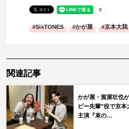
SixTONES
かが屋
京本大我
関連記事
かが屋・賀屋壮也が
ピー先輩”役で京本
主演『束の…