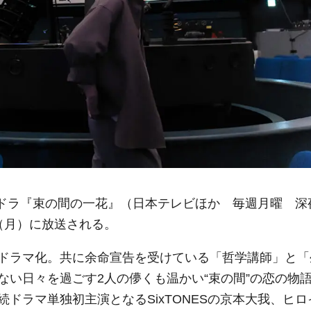
シンドラ『束の間の一花』（日本テレビほか 毎週月曜 深
日（月）に放送される。
ドラマ化。共に余命宣告を受けている「哲学講師」と「
ない日々を過ごす2人の儚くも温かい“束の間”の恋の物
ドラマ単独初主演となるSixTONESの京本大我、ヒロ