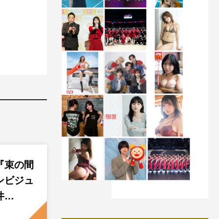
『束の間
ンビジュ
井…