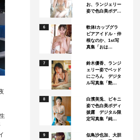
お、ランジェリー
姿で色白美ボデ…
軟体Iカップグラ
6
ビアアイドル・仲
根なのか、1st写
真集「おは…
鈴木優香、ランジ
7
ェリー姿でベッド
にごろん デジタ
ル写真集「艶…
夜
白濱美兎、ビキニ
8
姿で色白美ボディ
披露 デジタル限
生
定写真集『純…
語
イ
似鳥沙也加、大胆
9