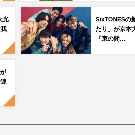
大光
SixTONES
大我
たり」が京本
『束の間…
我が
で連