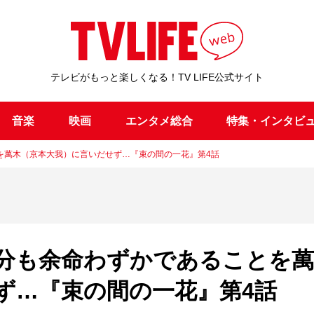
テレビがもっと楽しくなる！TV LIFE公式サイト
音楽
映画
エンタメ総合
特集・インタビ
を萬木（京本大我）に言いだせず…『束の間の一花』第4話
分も余命わずかであることを萬
ず…『束の間の一花』第4話