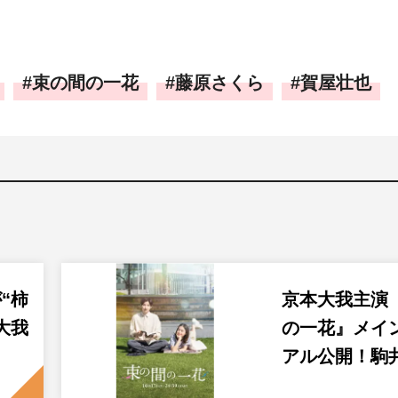
束の間の一花
藤原さくら
賀屋壮也
“柿
京本大我主演
大我
の一花』メイ
アル公開！駒