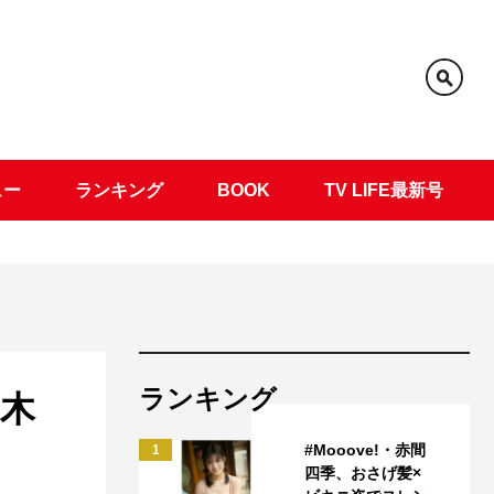
ュー
ランキング
BOOK
TV LIFE最新号
ランキング
木
#Mooove!・赤間
1
四季、おさげ髪×