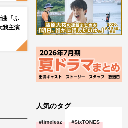
の新曲「ふ
大我主演
人気のタグ
timelesz
SixTONES