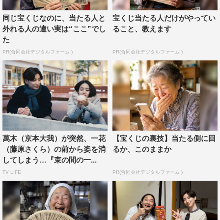
思っています。一花、かおり、じゅんちゃんはそれぞれの
同じ宝くじなのに、当たる人と
宝くじ当たる人だけがやってい
キャラが濃いにもかかわらず、なぜか話すとみんなでゆる
外れる人の違い実は“ここ”でし
ること、教えます
やかな気持ちになる3人です。毎シーンとっても楽しく撮
た
影させていただいてます。なので、萬木先生のゆるゆるさ
PR(合同会社デジタルファーム )
PR(合同会社デジタルファーム )
も見どころですが、3人組のゆるゆるさもぜひ注目してい
ただきたいです！
山之内すず（清水かおり役）コメント
とても重いものを背負っている2人の物語ですが、それを
萬木（京本大我）が突然、一花
【宝くじの裏技】当たる側に回
感じさせない一花の強さ、最後まで自分の人生を諦めない
（藤原さくら）の前から姿を消
るか、このままか
姿が心に刺さりました。私が演じるかおりはいつでも自由
してしまう…『束の間の一...
で服装も何もかも周りに影響されない自分らしさを持って
TV LIFE
PR(合同会社デジタルファーム )
いる女の子です。恋に真っすぐな一花、しっかり者のじゅ
んちゃん、自由奔放なかおり。そんな凸凹な3人の姿も楽
しんでいただきたいです！ 絶対に良いドラマだったと思