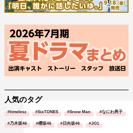
人気のタグ
timelesz
SixTONES
Snow Man
なにわ男子
乃木坂46
櫻坂46
日向坂46
JO1