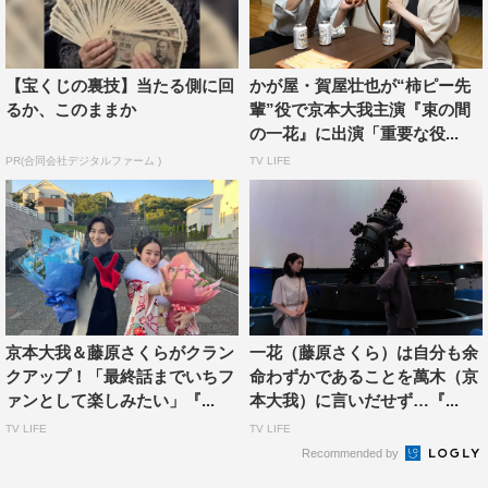
ってもらえる作品になっていると思います。恋に真っすぐ
な、生きることに真っすぐな2人の姿が毎週の生きる糧に
なりますように。
【宝くじの裏技】当たる側に回
かが屋・賀屋壮也が“柿ピー先
るか、このままか
輩”役で京本大我主演『束の間
朝加真由美（山根恵子役）コメント
の一花』に出演「重要な役...
PR(合同会社デジタルファーム )
TV LIFE
脚本を読んだ時、なんと初々しい切ないラブストーリーな
んだろ！ 若いっていいな！ 目の前の壁が高くても若いか
らこそ乗り越えられるエネルギーがある、若いって素晴ら
しい！ と思いました。私が演じる山根は人生を大切にシ
ニアライフを楽しんでいるおばさん。私自身そんな暮らし
方に憧れがあるので、役を通して楽しみたいと思っていま
京本大我＆藤原さくらがクラン
一花（藤原さくら）は自分も余
す。このドラマは、今を生きてるって素晴らしい！ 果た
クアップ！「最終話までいちフ
命わずかであることを萬木（京
して自分は今を大切に生きている？ そう自分に問いかけ
ァンとして楽しみたい」『...
本大我）に言いだせず…『...
てみたくなる作品ではないかしら。たくさんの人に見てい
TV LIFE
TV LIFE
ただければと思っています。
Recommended by