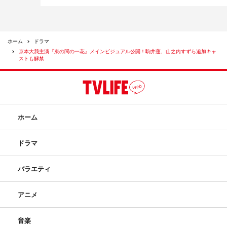
ホーム
ドラマ
京本大我主演『束の間の一花』メインビジュアル公開！駒井蓮、山之内すずら追加キャ
ストも解禁
ホーム
ドラマ
バラエティ
アニメ
音楽