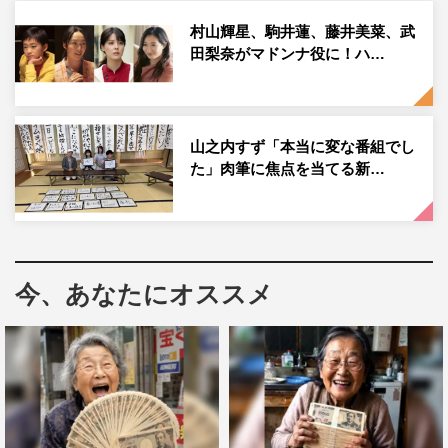
の親友・土橋じゅん役に駒井蓮、清水かおり役に山之内す
村山輝星、駒井蓮、藤井美菜、武
ずが決定。3人が繰り広げる大学生トーク、笑って楽しめ
田梨奈がマドンナ役に！ハ…
る恋バナにも注目だ。
そして萬木がトマトを託す近所の住人・山根恵子役で朝加
山之内すず「本当に変な番組でし
真由美、萬木を大学の講師に引っ張った恩師・渋川哲治役
た」肉筆に焦点を当てる新…
できたろうが出演する。
駒井蓮（土橋じゅん役）コメント
脚本を読ませていただき、一花ちゃんと萬木先生のやりと
今、あなたにオススメ
りにほっこりしつつ、一花、かおり、じゅんちゃん3人の
やりとりが微笑ましくて笑ってしまいました。また、先生
と友達と家族と、こんな青春があったらいいな…と想像し
てドキドキもしました。じゅんちゃんは、原作とは異なる
雰囲気になっているのですが、マイペースさと効率重視な
部分が魅力なので、そこを楽しみながら演じていければと