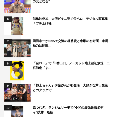
の元となる“…
京本大我、藤原さくら
、佐々木大光、富田靖子、駒井蓮、
山之内すず、朝加真由美、きたろう
ほか
似鳥沙也加、大胆ビキニ姿で舌ペロ デジタル写真集
6
＜STAFF＞
「ブチ上げ極…
原作：タダノなつ『束の間の一花』（講談社「Palcy」所
載）
岡田准一がSNSで交流の梶裕貴と念願の初対面 永尾
7
主題歌：『ふたり』SixTONES（Sony Music Labels）
柚乃は岡田…
脚本：今井雅子、富安美尋
監督：林雅貴、丸谷俊平
『金ロー』で「8番出口」ノーカット地上波初放送 二
8
チーフプロデューサー：三上絵里子、島本講太
宮和也「ま…
プロデューサー：大井章生、伊藤美緒、馬場三輝
協力プロデューサー：藤森真実、千葉行利、杉山葉香
『博士ちゃん』伊藤沙莉が初登場 大好きな芦田愛菜
9
制作会社：ケイ ファクトリー
とのタッグで…
製作著作：日本テレビ、ジェイ・ストーム
公式HP：
https://www.ntv.co.jp/tukanomanoitika/
原つむぎ、ランジェリー姿で“令和の最強最高ボデ
10
ィ”披露 最新…
公式Twitter：@shindora_ntv