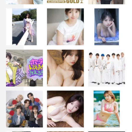
SixTONES
TVLIFE
きたろう
京本大我
山之内すず
朝加真由美
束の間の一花
藤原さくら
駒井蓮