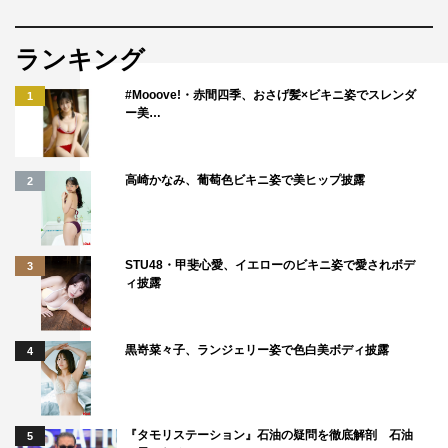
きたろう（渋川哲治役）コメント
ランキング
一途に人を好きになって告白するって、すてきなことだな
と思いました。知的であることが、なんでもない。そんな
#Mooove!・赤間四季、おさげ髪×ビキニ姿でスレンダ
1
キャラクターを演じたい。死は実は誰にでも側にいます。
ー美…
毎日を一生懸命に生きてほしい。とにかくかわいい物語で
す。
高崎かなみ、葡萄色ビキニ姿で美ヒップ披露
2
番組情報
『束の間の一花』
（全10回）
STU48・甲斐心愛、イエローのビキニ姿で愛されボデ
3
ィ披露
日本テレビほか
2022年10月17日スタート
毎週月曜 深夜0時59分～1時29分
黒嵜菜々子、ランジェリー姿で色白美ボディ披露
4
Hulu、TVerで見逃し配信あり
＜CAST＞
『タモリステーション』石油の疑問を徹底解剖 石油
5