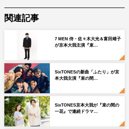
『束の間の一花』メインビジュアル ©NTV・J Storm
SixTONESの京本大我が主演を務める10月17日スタート
関連記事
のシンドラ『束の間の一花』（日本テレビほか 毎週月
曜 深夜0時59分～1時29分）のメインビジュアルが公
開。さらに駒井蓮、山之内すず、朝加真由美、きたろうの
7 MEN 侍・佐々木大光＆富田靖子
が京本大我主演『束…
出演が決定し、コメントが到着した。
本作は、タダノなつ原作の同名漫画を実写ドラマ化。共に
余命宣告を受けている「哲学講師」と「生徒」という、い
SixTONESの新曲「ふたり」が京
つ終わりを迎えるか分からない日々を過ごす2人の儚くも
本大我主演『束の間…
温かい“束の間”の恋の物語を描く。主人公の哲学講師・萬
木昭史を連続ドラマ単独初主演となるSixTONESの京本大
我、ヒロインとなる生徒・千田原一花を藤原さくらが演じ
SixTONES京本大我が『束の間の
る。
一花』で連続ドラマ…
哲学講師・萬木と一花の大学での一コマを描いたメインビ
ジュアルとともに、追加キャスト情報も解禁。一花の大学