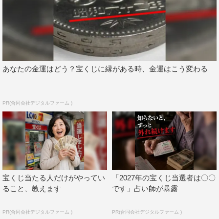
『岸辺露伴は動かない』上段左から）高橋一生、飯豊まりえ 下段左か
ら）古川琴音、柊木陽太
あなたの金運はどう？宝くじに縁がある時、金運はこう変わる
12月26日（月）放送の第7話は、ゲストに古川琴音を迎
え、「ホットサマー・マーサ」を送る。長らくリアルな取
材ができず、うつうつとしていた露伴は、バキンと名付け
PR(合同会社デジタルファーム )
た子犬を連れて散歩に出かける。夏の強い日差しとマスク
のせいでもうろうとしながら、見知らぬ神社に迷い込む
と、そこには根元に大きな洞のある巨木があった。
洞をふさぐ柵の隙間をのぞくと中は祠のようだった。興味
を引かれた露伴は中に入るが、気がつくとバキンを抱いた
宝くじ当たる人だけがやってい
「2027年の宝くじ当選者は〇〇
ること、教えます
です」占い師が暴露
ままうずくまってしまっていた。祠を出て家に戻ると、と
ころどころ様子がおかしいことにいぶかしさを覚える。さ
PR(合同会社デジタルファーム )
PR(合同会社デジタルファーム )
らには、自分のベッドにはシーツにくるまった若い女・イ