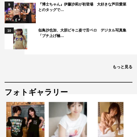
『博士ちゃん』伊藤沙莉が初登場 大好きな芦田愛菜
9
とのタッグで…
©NHK
似鳥沙也加、大胆ビキニ姿で舌ペロ デジタル写真集
10
「ブチ上げ極…
もっと見る
古川琴音
年末年始特番
柊木陽太
飯豊まりえ
高橋一生
フォトギャラリー