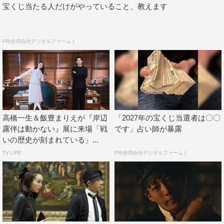
宝くじ当たる人だけがやっていること、教えます
粋な思いを俳優部として露伴と作品に注いできました。引
き続き、このあり得るかもしれない奇妙な世界をお楽しみ
いただけたらと思います」とメッセージを寄せた。高橋に
PR(合同会社デジタルファーム )
よるコメント全文は以下を参照。
高橋一生 コメント
2020年にこの作品に参加させていただいたときはここま
で多くの方に期待していただける作品になるとは思いもし
高橋一生＆飯豊まりえが『岸辺
「2027年の宝くじ当選者は〇〇
ませんでした。
露伴は動かない』展に来場「戦
です」占い師が暴露
原作を愛するファンの皆さんを思えば思うほど、誰の顔色
いの歴史が刻まれている」...
もうかがわない純粋な思いを俳優部として露伴と作品に注
TV LIFE
PR(合同会社デジタルファーム )
いできました。
露伴が口にするリアリティとは、現実にはあり得”ない”こ
とではなく、現実にあり得る”かもしれない”ことであり、
彼は自分の世界と可能性を広げるためにリアリティを求め
て世界と向き合うのかもしれません。