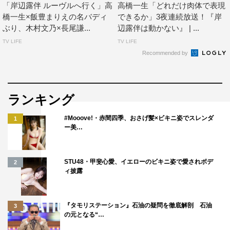
「岸辺露伴 ルーヴルへ行く」高
高橋一生「どれだけ肉体で表現
現実を決めつけない彼のしなやかで強い姿勢は、作品を通
橋一生×飯豊まりえの名バディ
できるか」3夜連続放送！『岸
して僕にも多分に影響を及ぼしました。
ぶり、木村文乃×長尾謙...
辺露伴は動かない』 | ...
実際、第1期の撮影時から世界は変わりましたし、現実に
TV LIFE
TV LIFE
Recommended by
はあり得ない、起こりえなかったはずのことが立て続けに
現実になりました。
その世界に納得できずともなお、現実を受け入れ、更新
ランキング
し、向き合っていく。露伴ならどうするでしょうか。
3期目になり、当初と変わらない円熟したこの作品のチー
#Mooove!・赤間四季、おさげ髪×ビキニ姿でスレンダ
1
ムは、原作漫画世界に敬意を払いながら、現実にあり得る
ー美…
かもしれない、と見て下さった方々に思っていただける説
得力の構築を実写化の意義と感じながら作品づくりをして
STU48・甲斐心愛、イエローのビキニ姿で愛されボデ
2
きました。
ィ披露
思いははじめから変わっていません。
引き続き、このあり得るかもしれない奇妙な世界をお楽し
『タモリステーション』石油の疑問を徹底解剖 石油
3
みいただけたらと思います。
の元となる“…