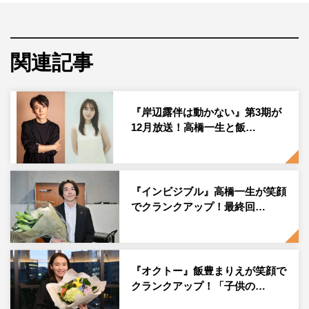
『岸辺露伴は動かない』 ©LUCKY LAND COMMUNICATIONS/集英
社 ©NHK・PICS
関連記事
高橋一生、飯豊まりえが出演するドラマ『岸辺露伴は動か
ない』（NHK総合）の新作エピソードが12月26日（月）
より2夜連続で放送。古川琴音、柊木陽太のゲスト出演も
『岸辺露伴は動かない』第3期が
併せて発表された。
12月放送！高橋一生と飯…
「ヘブンズ・ドアー 今、心の扉は開かれる―――」。相
手を本にして、生い立ちや秘密を読み、指示を書き込むこ
『インビジブル』高橋一生が笑顔
ともできる特殊な力“ヘブンズ・ドアー”を持つ漫画家の岸
でクランクアップ！最終回…
辺露伴が、編集者の泉京香とともに奇怪な事件や不可思議
な現象に立ち向かうドラマ『岸辺露伴は動かない』。
本作は『ジョジョの奇妙な冒険』シリーズで世界的な人気
『オクトー』飯豊まりえが笑顔で
を誇る荒木飛呂彦・原作の漫画を、主演・岸辺露伴役に高
クランクアップ！「子供の…
橋一生、京香役に飯豊まりえを据えて実写化。そして、