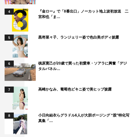
番組情報
『金ロー』で「8番出口」ノーカット地上波初放送 二
4
宮和也「ま…
『岸辺露伴は動かない』
NHK総合
黒嵜菜々子、ランジェリー姿で色白美ボディ披露
5
第7話：「ホットサマー・マーサ」
2022年12月26日（月）午後10時～10時54分
第8話：「ジャンケン小僧」
槙原寛己が20歳で買った初愛車・ソアラに興奮「デジ
6
タルパネル…
2022年12月27日（火）午後10時～10時54分
（第1～3話：2020年12月放送、第4～6話：2021年12月放
高崎かなみ、葡萄色ビキニ姿で美ヒップ披露
7
送）
この記事の写真
小日向結衣らグラドル6人が大胆ポージング “股”特化写
8
真集「…