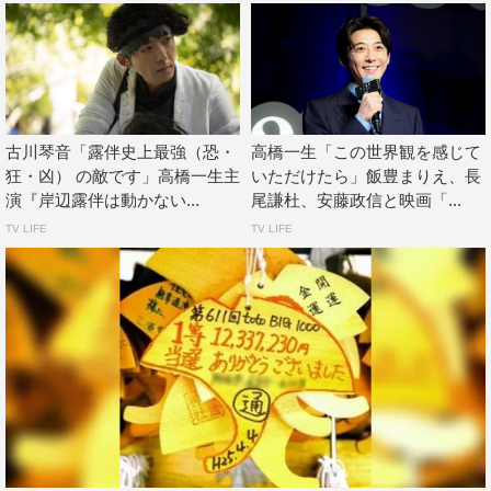
ブ（古川）の姿があった。
また、27日（火）放送の第8話では、ゲストに柊木陽太を
迎えて「ジャンケン小僧」を。京香と打ち合わせ中の露伴
のところに、漫画「ピンクダークの少年」を持ったファン
古川琴音「露伴史上最強（恐・
高橋一生「この世界観を感じて
の少年・大柳賢（柊木）が突然訪ねてきた。
狂・凶） の敵です」高橋一生主
いただけたら」飯豊まりえ、長
演『岸辺露伴は動かない...
尾謙杜、安藤政信と映画「...
ところが露伴は、仕事場にいきなり来るのは良くないと言
TV LIFE
TV LIFE
って玄関扉を閉め、追い返してしまう。再び露伴の前に現
れた少年は、今度はやぶから棒にジャンケンしようと提案
する。行く先行く先に現れては、しつこくジャンケンを挑
んでくる少年に露伴は…。
発表にあたり、高橋は「2020年にこの作品に参加させて
いただいたときはここまで多くの方に期待していただける
作品になるとは思いもしませんでした。原作を愛するファ
ンの皆さんを思えば思うほど、誰の顔色もうかがわない純