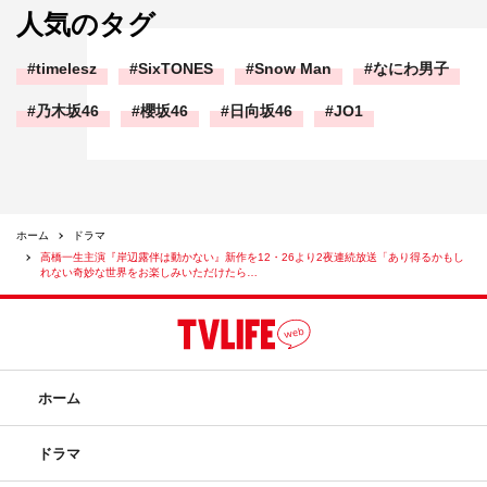
人気のタグ
timelesz
SixTONES
Snow Man
なにわ男子
乃木坂46
櫻坂46
日向坂46
JO1
ホーム
ドラマ
高橋一生主演『岸辺露伴は動かない』新作を12・26より2夜連続放送「あり得るかもし
れない奇妙な世界をお楽しみいただけたら…
ホーム
ドラマ