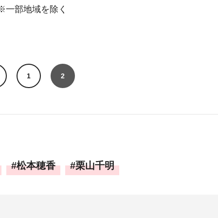
 ※一部地域を除く
1
2
松本穂香
栗山千明