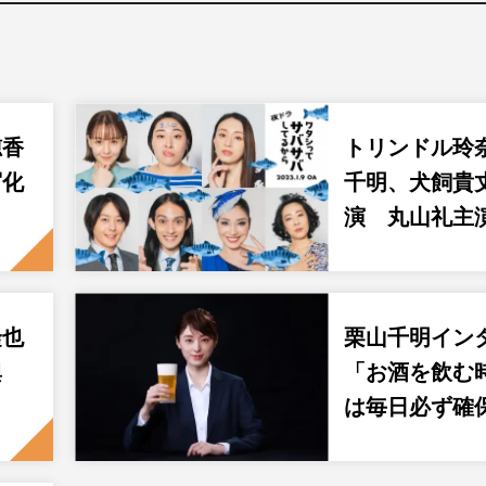
穂香
トリンドル玲
写化
千明、犬飼貴
演 丸山礼主
隆也
栗山千明イン
興
「お酒を飲む
…
は毎日必ず確