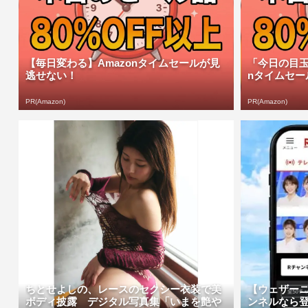
【毎日変わる】Amazonタイムセールが見
「今日の目玉
逃せない！
nタイムセー
PR(Amazon)
PR(Amazon)
ちとせよしの、レースのセクシー衣装で美
【ウェザー
ボディ披露 デジタル写真集「いまを艶や
ンネルなら