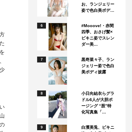
お、ランジェリー
姿で色白美ボデ…
#Mooove!・赤間
6
四季、おさげ髪×
方
ビキニ姿でスレン
た
ダー美…
を
黒嵜菜々子、ラン
7
、
ジェリー姿で色白
少
美ボディ披露
小日向結衣らグラ
8
ドル6人が大胆ポ
ージング “股”特
い
化写真集「…
山
の
白濱美兎、ビキニ
9