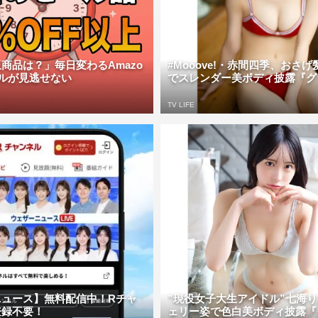
商品は？」毎日変わるAmazo
#Mooove!・赤間四季、おさ
ルが見逃せない
でスレンダー美ボディ披露『グラ
TV LIFE
ニュース】無料配信中！Rチャ
”現役女子大生アイドル”七海
登録不要！
ェリー姿で色白美ボディ披露『