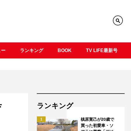
ュー
ランキング
BOOK
TV LIFE最新号
ランキング
育
槙原寛己が20歳で
1
買った初愛車・ソ