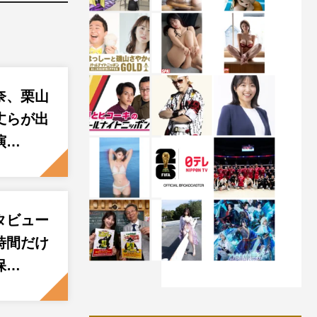
奈、栗山
丈らが出
演…
タビュー
時間だけ
保…