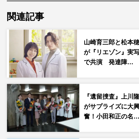
関連記事
山崎育三郎と松本
が『リエゾン』実
で共演 発達障…
『遺留捜査』上川
がサプライズに大
奮！小田和正の名