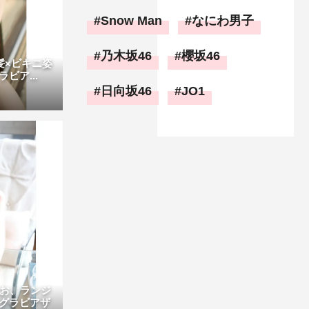
Snow Man
なにわ男子
乃木坂46
櫻坂46
げ髪×ビキニ姿
ビア...
日向坂46
JO1
りお、ランジ
グラビアザ