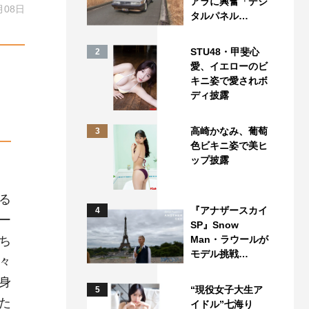
アラに興奮「デジ
月08日
タルパネル…
STU48・甲斐心
2
愛、イエローのビ
キニ姿で愛されボ
ディ披露
高崎かなみ、葡萄
3
色ビキニ姿で美ヒ
ップ披露
る
『アナザースカイ
4
ー
SP』Snow
ち
Man・ラウールが
モデル挑戦…
々
身
“現役女子大生ア
5
た
イドル”七海り