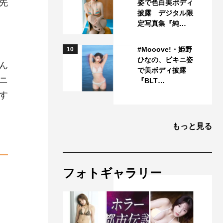
先
姿で色白美ボディ
披露 デジタル限
定写真集『純…
#Mooove!・姫野
10
ひなの、ビキニ姿
ん
で美ボディ披露
ニ
『BLT…
す
もっと見る
フォトギャラリー