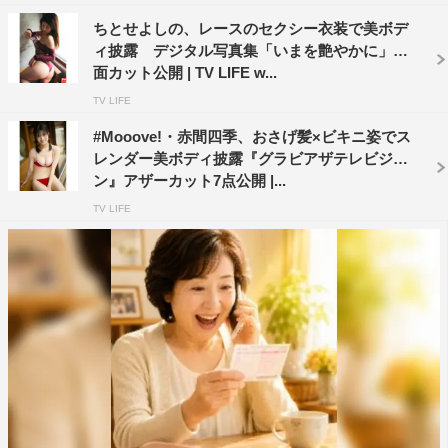
ちとせよしの、レースのセクシー衣装で美ボデ
ィ披露 デジタル写真集「いまを艶やかに」誌
面カット公開 | TV LIFE w...
TV LIFE
#Mooove!・赤間四季、おさげ髪×ビキニ姿でス
レンダー美ボディ披露『グラビアザテレビジョ
ン』アザーカット7点公開 |...
TV LIFE