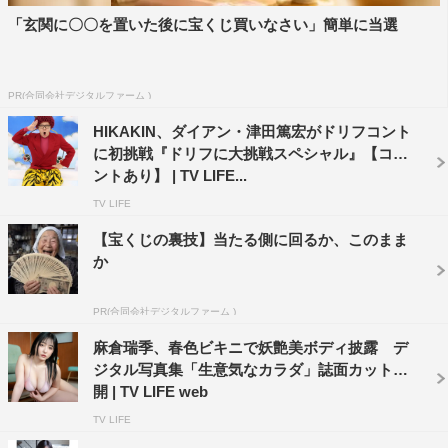
「玄関に〇〇を置いた後に宝くじ買いなさい」簡単に当選
PR(合同会社デジタルファーム )
HIKAKIN、ダイアン・津田篤宏がドリフコント
に初挑戦『ドリフに大挑戦スペシャル』【コメ
ントあり】 | TV LIFE...
TV LIFE
【宝くじの裏技】当たる側に回るか、このまま
か
PR(合同会社デジタルファーム )
麻倉瑞季、春色ビキニで妖艶美ボディ披露 デ
ジタル写真集「生意気なカラダ」誌面カット公
開 | TV LIFE web
TV LIFE