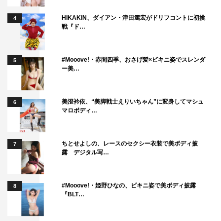
HIKAKIN、ダイアン・津田篤宏がドリフコントに初挑
4
戦『ド…
#Mooove!・赤間四季、おさげ髪×ビキニ姿でスレンダ
5
ー美…
美澄衿依、“美脚戦士えりいちゃん”に変身してマシュ
6
マロボディ…
ちとせよしの、レースのセクシー衣装で美ボディ披
7
露 デジタル写…
#Mooove!・姫野ひなの、ビキニ姿で美ボディ披露
8
『BLT…