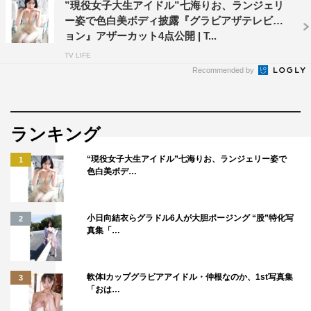
”現役女子大生アイドル”七海りお、ランジェリ
ー姿で色白美ボディ披露『グラビアザテレビジ
ョン』アザーカット4点公開 | T...
TV LIFE
Recommended by
ランキング
“現役女子大生アイドル”七海りお、ランジェリー姿で
1
色白美ボデ…
小日向結衣らグラドル6人が大胆ポージング “股”特化写
2
真集「…
軟体Iカップグラビアアイドル・仲根なのか、1st写真集
3
「おは…