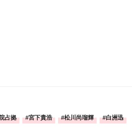
院占拠
宮下貴浩
松川尚瑠輝
白洲迅