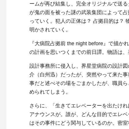
ームが再び結集し、完全オリジナルで送る
が鬼の面を被った謎の武装集団によって占
っていく。犯人の正体は？ 占拠目的は？
明かされていく。
『大病院占拠前 the night befor
の計画を思いつくまでの前日譚。物語は、
設計事務所に侵入し、界星堂病院の設計図
介（白州迅）だったが、突然やって来た事
事だと述べその場をごまかしたが、職員ら
められてしまう。
さらに、「生きてエレベーターを出たけれ
アナウンスが。誰が、どんな目的でエレベ
はその事件にどう関与しているのか。密室