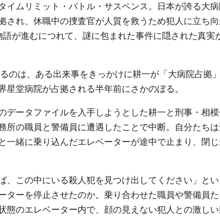
タイムリミット・バトル・サスペンス。日本が誇る大病
拠され、休職中の捜査官が人質を救うため犯人に立ち向
 物語が進むにつれて、謎に包まれた事件に隠された真実
e』で描かれるのは、ある出来事をきっかけに耕一が「大病院占拠
界星堂病院が占拠される半年前にさかのぼる。
のデータファイルを入手しようとした耕一と刑事・相模
務所の職員と警備員に遭遇したことで中断。自分たちは
と一緒に乗り込んだエレベーターが途中で止まり、閉じ
ば、この中にいる殺人犯を見つけ出してください」とい
ーターを停止させたのか。乗り合わせた職員や警備員た
状態のエレベーター内で、顔の見えない犯人との激しい