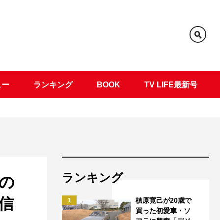
ュー
ランキング
BOOK
TV LIFE最新号
ランキング
の
信
槙原寛己が20歳で
1
買った初愛車・ソ