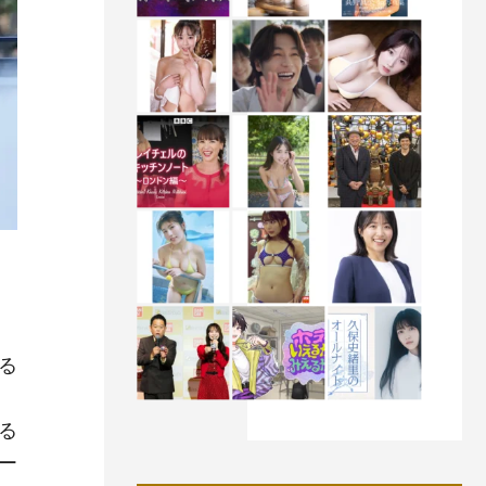
る
」
る
ー