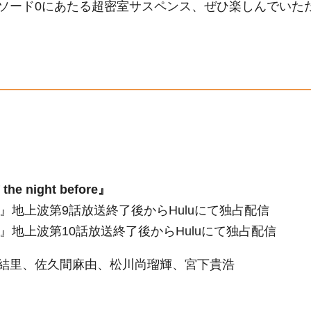
ソード0にあたる超密室サスペンス、ぜひ楽しんでいた
night before』
拠』地上波第9話放送終了後からHuluにて独占配信
拠』地上波第10話放送終了後からHuluにて独占配信
結里、佐久間麻由、松川尚瑠輝、宮下貴浩