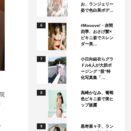
お、ランジェリー
姿で色白美ボデ…
#Mooove!・赤間
6
四季、おさげ髪×
ビキニ姿でスレン
ダー美…
小日向結衣らグラ
7
ドル6人が大胆ポ
ージング “股”特
化写真集「…
高崎かなみ、葡萄
8
院
色ビキニ姿で美ヒ
話
ップ披露
チ
黒嵜菜々子、ラン
9