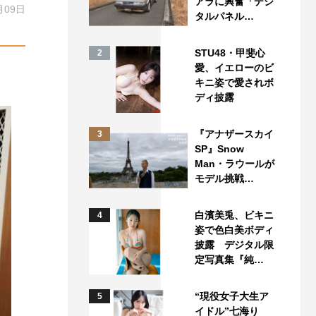
アラに興奮「デジ
月09日
タルパネル…
STU48・甲斐心
2
愛、イエローのビ
キニ姿で愛されボ
ディ披露
『アナザースカイ
3
SP』Snow
Man・ラウールが
モデル挑戦…
白濱美兎、ビキニ
4
姿で色白美ボディ
披露 デジタル限
定写真集『純…
“現役女子大生ア
5
イドル”七海り