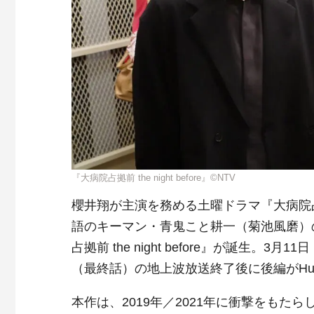
『大病院占拠前 the night before』©NTV
櫻井翔が主演を務める土曜ドラマ『大病院
語のキーマン・青鬼こと耕一（菊池風磨）
占拠前 the night before』が誕生。
（最終話）の地上波放送終了後に後編がHu
本作は、2019年／2021年に衝撃をもた