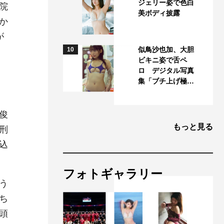
ジェリー姿で色白
院
美ボディ披露
か
が
似鳥沙也加、大胆
10
ビキニ姿で舌ペ
ロ デジタル写真
」
集「ブチ上げ極…
俊
もっと見る
刑
込
フォトギャラリー
う
ち
頭