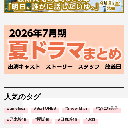
人気のタグ
timelesz
SixTONES
Snow Man
なにわ男子
乃木坂46
櫻坂46
日向坂46
JO1