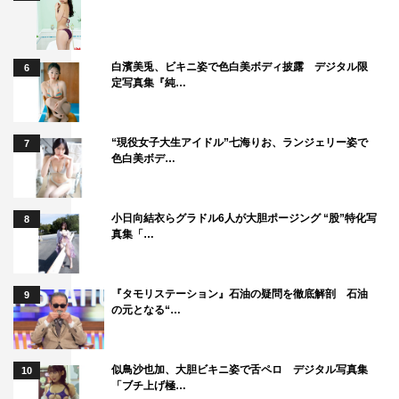
白濱美兎、ビキニ姿で色白美ボディ披露 デジタル限
6
定写真集『純…
“現役女子大生アイドル”七海りお、ランジェリー姿で
7
色白美ボデ…
小日向結衣らグラドル6人が大胆ポージング “股”特化写
8
真集「…
『タモリステーション』石油の疑問を徹底解剖 石油
9
の元となる“…
似鳥沙也加、大胆ビキニ姿で舌ペロ デジタル写真集
10
「ブチ上げ極…