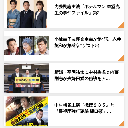
内藤剛志主演『ホテルマン 東堂克
生の事件ファイル』第2…
小林幸子＆坪倉由幸が第4話、赤井
英和が第5話にゲスト出…
新婚・平岡祐太に中村梅雀＆内藤
剛志が夫婦円満の秘訣をア…
中村梅雀主演『機捜２３５』と
『警視庁強行犯係 樋口顕』…