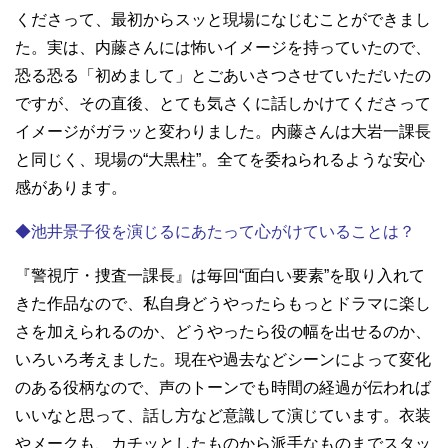
くださって、最初からスッと現場になじむことができまし
た。実は、内藤さんには怖いイメージを持っていたので、
恐る恐る「初めまして」とごあいさつさせていただいたの
ですが、その直後、とても気さくに話しかけてくださって
イメージがガラッと変わりました。内藤さんは大岩一課長
と同じく、現場の“大黒柱”。全てを委ねられるような安心
感があります。
◆池井景子役を演じるにあたって心がけていることは？
『警視庁・捜査一課長』は毎回“面白い要素”を取り入れて
きた作品なので、私自身どうやったらもっとドラマに楽し
さを加えられるのか、どうやったら役の幅を出せるのか、
いろいろ考えました。現在や過去などシーンによって変化
のある役柄なので、声のトーンでも時間の経過が伝われば
いいなと思って、話し方など意識して演じています。衣装
やメークも、カチッとしたものから派手なものまでスタッ