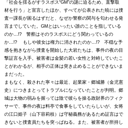
「社会を揺るがすラスボス“
GM
”の謎に迫るため、直撃取
材を行う」と宣言したほか、すべてが公表された暁には捜
査一課長が困るはずだと、なぜか警察の関与を匂わせる発
言までしていた。
GM
とはいったい誰のことを指している
のか…
!?
警察はそのラスボスにどう関わっているの
か…
!?
もしや彼女は権力に消されたのか…
!?
不穏な予
感を抱きながら捜査を開始した大岩たちは、事件の夜の目
撃証言を入手。被害者は金髪の若い女性と対峙していたこ
とがわかるが、相手の正体は突き止めることができないま
まだった。
まもなく、殺された寧々は最近、起業家・郷城勝（金児憲
史）につきまとってトラブルになっていたことが判明。郷
城は大物の弱みを握っては陰で彼らを操る政財界のフィク
サーで、事件の夜は料亭で食事をしていたらしいが、女将
の江口姫子（山下容莉枝）は守秘義務があるため証言はで
きないと捜査員たちを突っぱねる。また、被害者が所持し