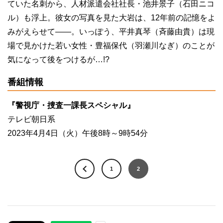
ていた名刺から、人材派遣会社社長・池井景子（石田ニコ
ル）も浮上。彼女の写真を見た大岩は、
12
年前の記憶をよ
みがえらせて――。いっぽう、平井真琴（斉藤由貴）は現
場で見かけた若い女性・豊福保代（羽瀬川なぎ）のことが
気になって後をつけるが…
!?
番組情報
『警視庁・捜査一課長スペシャル』
テレビ朝日系
2023年4月4日（火）午後8時～9時54分
1
2