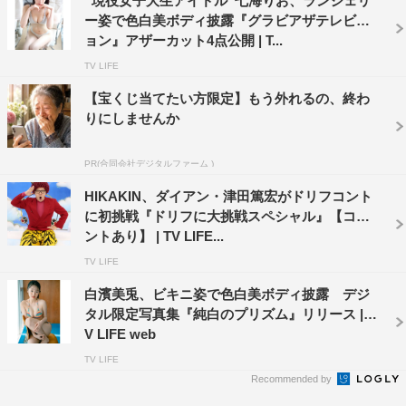
”現役女子大生アイドル”七海りお、ランジェリ
ー姿で色白美ボディ披露『グラビアザテレビジ
ョン』アザーカット4点公開 | T...
TV LIFE
【宝くじ当てたい方限定】もう外れるの、終わ
りにしませんか
PR(合同会社デジタルファーム )
HIKAKIN、ダイアン・津田篤宏がドリフコント
に初挑戦『ドリフに大挑戦スペシャル』【コメ
ントあり】 | TV LIFE...
TV LIFE
白濱美兎、ビキニ姿で色白美ボディ披露 デジ
タル限定写真集『純白のプリズム』リリース | T
V LIFE web
TV LIFE
Recommended by