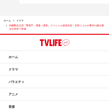
ホーム
ドラマ
内藤剛志主演『警視庁・捜査一課長』スペシャル放送決定！石田ニコルが事件の鍵を握
る社長役で登場
ホーム
ドラマ
バラエティ
アニメ
音楽