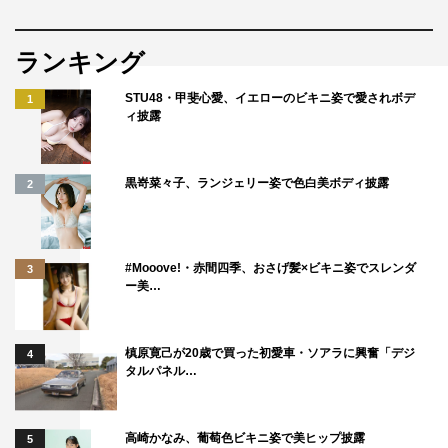
ランキング
STU48・甲斐心愛、イエローのビキニ姿で愛されボデ
1
ィ披露
黒嵜菜々子、ランジェリー姿で色白美ボディ披露
2
#Mooove!・赤間四季、おさげ髪×ビキニ姿でスレンダ
3
ー美…
槙原寛己が20歳で買った初愛車・ソアラに興奮「デジ
4
タルパネル…
高崎かなみ、葡萄色ビキニ姿で美ヒップ披露
5