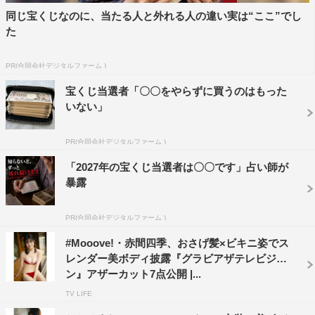
同じ宝くじなのに、当たる人と外れる人の違い実は“ここ”でし
た
PR(合同会社デジタルファーム )
宝くじ当選者「〇〇をやらずに買うのはもった
いない」
PR(合同会社デジタルファーム )
「2027年の宝くじ当選者は〇〇です」占い師が
暴露
PR(合同会社デジタルファーム )
#Mooove!・赤間四季、おさげ髪×ビキニ姿でス
レンダー美ボディ披露『グラビアザテレビジョ
ン』アザーカット7点公開 |...
TV LIFE