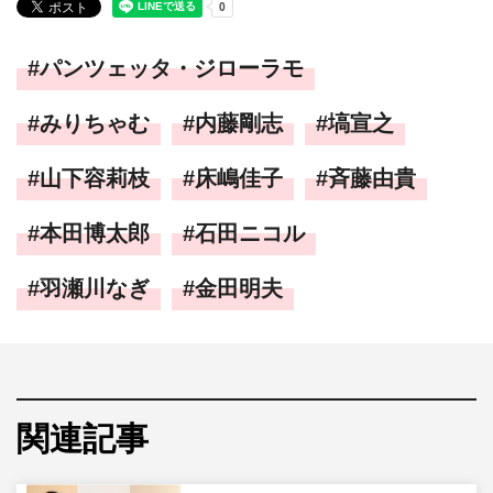
パンツェッタ・ジローラモ
みりちゃむ
内藤剛志
塙宣之
山下容莉枝
床嶋佳子
斉藤由貴
本田博太郎
石田ニコル
羽瀬川なぎ
金田明夫
関連記事