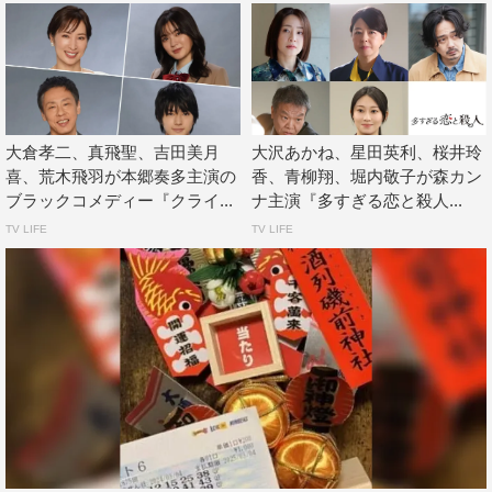
大倉孝二、真飛聖、吉田美月
大沢あかね、星田英利、桜井玲
喜、荒木飛羽が本郷奏多主演の
香、青柳翔、堀内敬子が森カン
ブラックコメディー『クライ...
ナ主演『多すぎる恋と殺人...
白石聖
TV LIFE
TV LIFE
まさか、『ファーストステップ』の続編を皆さんとまた作
ることができるなんて、とてもうれしく思います。今回の
テーマは防災。私自身もそうでしたが、外務省がどんなと
ころで、どんな仕事内容なのか、まだ詳しくは知らない方
にとっても、私たちの身近にある自然災害はきっと他人事
ではなく我が事として受け取ってもらえると思います。み
づきを通して、ほんの一部ではありますが、自分たちが普
段の生活の中でどれだけ支えられているのかを実感するこ