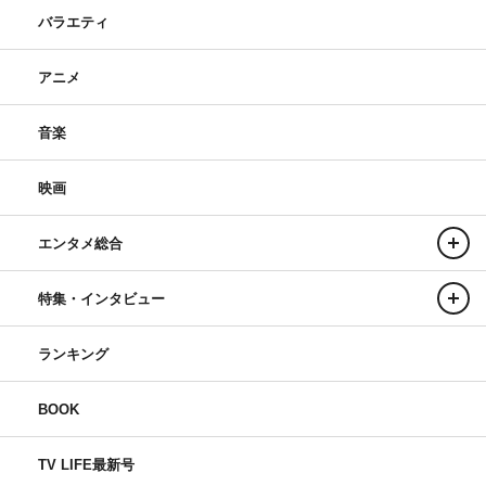
星田英利
白石聖
バラエティ
アニメ
音楽
映画
エンタメ総合
特集・インタビュー
ランキング
BOOK
TV LIFE最新号