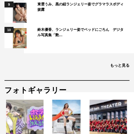
東雲うみ、黒の紐ランジェリー姿でグラマラスボディ
9
披露
鈴木優香、ランジェリー姿でベッドにごろん デジタ
10
ル写真集「艶…
もっと見る
フォトギャラリー
星田英利
日本をはじめ、世界中で災害が頻発しています。その中、