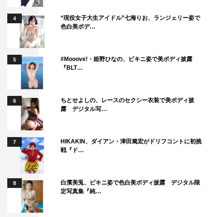
この作品で学んだこともたくさんあり、とても大切な経験
をさせていただきました。未来の世界のために今からどん
“現役女子大生アイドル”七海りお、ランジェリー姿で
4
色白美ボデ…
なことができるかあらためて気づくことができるドラマで
すので、ぜひたくさんの方に見ていただきたいと思いま
す。
#Mooove!・姫野ひなの、ビキニ姿で美ボディ披露
5
『BLT…
星田英利（松谷利男役）コメント
ちとせよしの、レースのセクシー衣装で美ボディ披
6
露 デジタル写…
HIKAKIN、ダイアン・津田篤宏がドリフコントに初挑
7
戦『ド…
白濱美兎、ビキニ姿で色白美ボディ披露 デジタル限
8
定写真集『純…