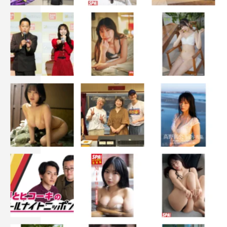
私もそのうちの一人でしたが、身近では起きない、生きて
るうちには起きない、起きても何とか助かるよ、と何の根
拠もなく思っている、「まぁ、大丈夫っしょ症候群」の方
の防災意識が、このドラマをご覧になって少しでも改善さ
れることを願います。そして、 「ビルド・バック・ベタ
ー」 （より良い復興）という、世界的な呼びかけを幅広
く知っていただき、人種、性別、世代、職業、など全く関
係なく、いろんなところから自由に復興＆防災の素晴らし
いアイデアが生まれ、世界で共有されるようになるのが、
このドラマに関わった私の願いです。
又吉直樹（ナビゲーター）コメント