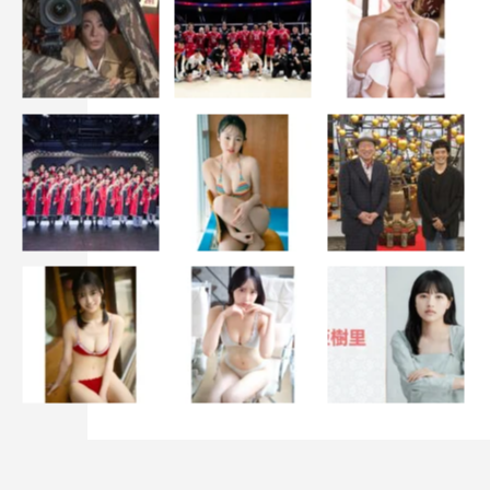
又吉直樹
物語を通して、「ビルド・バック・ベター」（より良い復
興）という言葉を学び直すことができました。幾度となく
災害を乗り越えてきた日本の経験が、世界中の被災した国
や地域の復興に、耐震構造の技術協力、インフラの整備と
いう形で生かされています。防災意識が社会全体に浸透す
るよう、私も学び続けたいと思います。
番組情報
BSよしもと開局1周年記念ドラマ『ファーストステップ2
～世界をつなぐ勇気の言葉～』
BSよしもと（BS265ch）
2023年3月25日（土）午後7時～8時