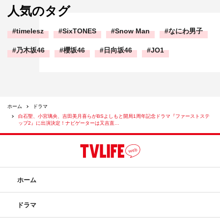
人気のタグ
timelesz
SixTONES
Snow Man
なにわ男子
乃木坂46
櫻坂46
日向坂46
JO1
ホーム
ドラマ
白石聖、小宮璃央、吉田美月喜らがBSよしもと開局1周年記念ドラマ『ファーストステ
ップ2』に出演決定！ナビゲーターは又吉直…
ホーム
又吉直樹
吉田美月喜
小宮璃央
ドラマ