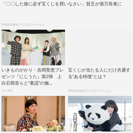
とができました。一年後のちょっぴり成長した彼女を、ぜ
「〇〇した後に必ず宝くじを買いなさい」貧乏が億万長者に
ひ楽しみに見ていただけたらと思います。
PR(合同会社デジタルファーム )
吉田美月喜（青木里奈役）コメント
いきものがかり・吉岡聖恵プレ
宝くじが当たる人にだけ共通す
ゼンツ『にじうた』第2弾 上
る“ある特徴”とは？
白石萌音らと“童謡”の魅...
TV LIFE
PR(合同会社デジタルファーム )