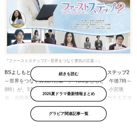
『ファーストステップ2～世界をつなぐ勇気の言葉～』
BSよしもと開局1周年記念ドラマ『ファーストステップ2
続きを読む
～世界をつなぐ勇気の言葉～』（BSよしもと 午後7時～
8時）が、3月25日（土）に放送決定。白石聖、小宮璃
2026夏ドラマ最新情報まとめ
央、吉田美月喜、星田英利、ナビゲーターを担当する又吉
直樹（ピース）らの出演が発表され、ドラマビジュアルも
グラビア関連記事一覧
解禁された。
本作は、昨年度に公開された外務省開発協力広報動画「フ