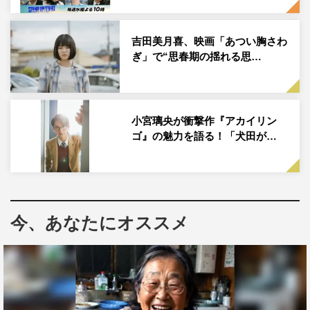
る。それは、学生を対象にした「防災」がテーマのプロジ
ェクトで、監修を務めるJICA防災分野特別顧問の松谷
吉田美月喜、映画「あつい胸さわ
（星田英利）の講義を聞きに行ったみづきは、東日本大震
ぎ」で“思春期の揺れる思…
災を経験した大学生の里奈（吉田美月喜）と出会う。
被災者である里奈は、幼少期に経験した東日本大震災の大
小宮璃央が衝撃作『アカイリン
きな傷が残ったままで、周囲と打ち解けずにいた。どうに
ゴ』の魅力を語る！「犬田が…
かプロジェクトを成功させたいみづきは、必死に学生たち
と向き合うが、大震災のトラウマを抱える里奈は感情を抑
えきれず…。
出演は、外務省国際協力局に勤務する職員・みづき役に白
今、あなたにオススメ
石聖、幼い頃に東日本大震災を経験した大学生役に吉田美
月喜、防災分野のプロフェッショナル・松谷役に星田英
利。さらに小宮璃央、乃緑、中本大賀（円神）、好井まさ
お、阿南敦子、田中幸太朗が共演し、又吉直樹（ピース）
がナビゲーターを担当する。白石、吉田、星田、又吉のコ