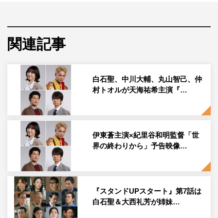
ロントランナー～世界の未来を作る日本人たち～」の関連
事業として制作された、国際協力の最前線で活躍する日本
人に焦点を当てたドラマシリーズ第2弾。
関連記事
度重なる自然災害と戦ってきた日本が、国連世界防災会議
で世界に向けて打ち出した「より良い復興Build Back
Better」の理念。ドラマでは、外務省入省2年目の主人公
白石聖、中川大輔、丸山智己、仲
村トオルが天海祐希主演『…
がこの理念に触れ、新たな出会いと体験を通して、外務省
員として、人として成長していくさまを描く。
主人公の吉沢みづき（白石聖）は、外務省国際協力局に勤
伊東蒼主演×紀里谷和明監督「世
務する、真面目さ故にちょっと不器用な女性。入省1年目
界の終わりから」予告映像…
では、母と生き別れたベトナム人妊婦との出会いから、誰
かの役に立つこの仕事にやりがいを持ち、より一層、外務
省員としての志も高くなった。
『スタンドUPスタート』第7話は
そして入省2年目。首席事務官の玉木（田中幸太朗）に呼
白石聖＆大西礼芳が姉妹…
ばれたみづきは、あるプロジェクトへの参加を指示され