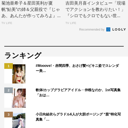
菊池亜希子＆星田英利が夏
吉田美月喜インタビュー「現場
帆“鮎美”の姉＆父親役で『じゃ
でアクションを教わりたい！」
あ、あんたが作ってみろよ』...
『シロでもクロでもない世...
TV LIFE
TV LIFE
Recommended by
ランキング
#Mooove!・赤間四季、おさげ髪×ビキニ姿でスレンダ
1
ー美…
吉田美月喜
里奈は小さい頃に実際に災害を経験していて、その出来事
軟体Iカップグラビアアイドル・仲根なのか、1st写真集
2
「おは…
が心に大きく残っている女の子です。災害を経験された方
もそうでない方にも何か少しでも考えたり話し合うきっか
けにこのドラマがなれるように、責任を持って里奈という
小日向結衣らグラドル6人が大胆ポージング “股”特化写
3
真集「…
役に真っすぐ向き合おうと思いながら演じました。私自身