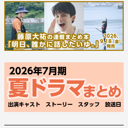
出演：白石聖、小宮璃央、吉田美月喜、乃緑、中本大賀
（円神）、好井まさお、阿南敦子、田中幸太朗、星田英
利、（ナビゲーター）又吉直樹
監督：植田泰史（共同テレビジョン）
主題歌：fumika「ボクとキミを繋ぐモノ」（よしもとミュ
ージック）
制作プロダクション：共同テレビジョン
制作著作：外務省／吉本興業
番組HP： http://18.176.152.162/programs/by0000018158
※第1弾『ファーストステップ～世界をつなぐ愛のしるし
～』は、BSよしもと（BS265ch）で2023年3月25日
（土）午後6時～7時に再放送