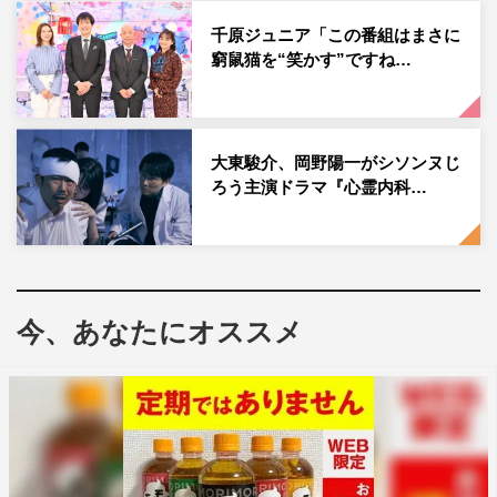
千原ジュニア「この番組はまさに
窮鼠猫を“笑かす”ですね…
『新・ミナミの帝王 銀次郎の新たな敵は神様!?』©カンテレ
大阪ミナミの金貸し・萬田銀次郎（千原ジュニア）は、あ
大東駿介、岡野陽一がシソンヌじ
る日、何やらワケありな中学生・長谷川涼（南出凌嘉）に
ろう主演ドラマ『心霊内科…
金を貸してほしいと声をかけられるが、「子供には貸さ
ん」と冷たくあしらう。一方、とある場所では、“若者の
カリスマ”として知られるサクラ（塩野瑛久）が、家や学
校に居場所がない子供たちに支援の手を差し伸べていた。
今、あなたにオススメ
それから数カ月後、銀次郎に借金を断られた涼は、暗い表
情で橋の欄干に手をかけ、今まさに川に飛び込もうとして
いた――。
そんな涼に声をかけたのは、ホームレスの藤森幸生（夙川
アトム）。涼は母親が1カ月も帰ってこないこと、空腹と