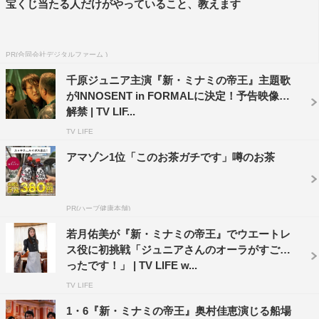
宝くじ当たる人だけがやっていること、教えます
主題歌：coldrain「Help Me Help You」（Warner Music
Japan）
音楽：PE’Z、櫻井真一
PR(合同会社デジタルファーム )
演出：髙山浩児
千原ジュニア主演『新・ミナミの帝王』主題歌
がINNOSENT in FORMALに決定！予告映像も
解禁 | TV LIF...
TV LIFE
アマゾン1位「このお茶ガチです」噂のお茶
©カンテレ
PR(ハーブ健康本舗)
若月佑美が『新・ミナミの帝王』でウエートレ
ス役に初挑戦「ジュニアさんのオーラがすごか
ったです！」 | TV LIFE w...
TV LIFE
1・6『新・ミナミの帝王』奥村佳恵演じる船場