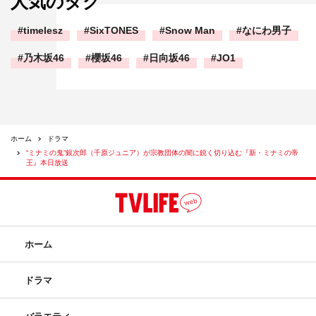
人気のタグ
timelesz
SixTONES
Snow Man
なにわ男子
乃木坂46
櫻坂46
日向坂46
JO1
ホーム
ドラマ
“ミナミの鬼”銀次郎（千原ジュニア）が宗教団体の闇に鋭く切り込む『新・ミナミの帝
王』本日放送
ホーム
ドラマ