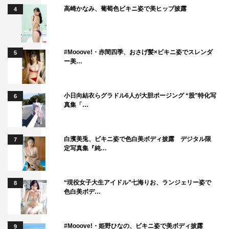
高崎かなみ、葡萄色ビキニ姿で美ヒップ披露
4
#Mooove!・赤間四季、おさげ髪×ビキニ姿でスレンダ
5
ー美…
小日向結衣らグラドル6人が大胆ポージング “股”特化写
6
真集「…
白濱美兎、ビキニ姿で色白美ボディ披露 デジタル限
7
定写真集『純…
“現役女子大生アイドル”七海りお、ランジェリー姿で
8
色白美ボデ…
#Mooove!・姫野ひなの、ビキニ姿で美ボディ披露
9