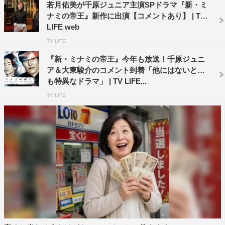
の丈に合わない借り入れをする者が。そこで銀次郎は、な
若月佑美が千原ジュニア主演SPドラマ『新・ミ
ナミの帝王』新作に出演【コメントあり】 | TV
じみの喫茶店ウエートレス・薄井翠（若月佑美）と裏社会
LIFE web
の実力者・沢木英雄（赤井英和）を巻き込んで、治平会と
TV LIFE
教祖の化けの皮をはがすべく動き出す。
『新・ミナミの帝王』今年も放送！千原ジュニ
番組情報
ア＆大東駿介のコメント到着「他にはないとて
も特異なドラマ」 | TV LIFE...
『新・ミナミの帝王 銀次郎の新たな敵は神様!?』
TV LIFE
カンテレ（関西ローカル）
2023年3月25日（土）午後2時57分～5時
出演：千原ジュニア、大東駿介、若月佑美／塩野瑛久、夙
川アトム、南出凌嘉、増田有華／赤井英和 ほか
原作：『ミナミの帝王』天王寺大／郷力也
脚本：ひかわかよ
プロデューサー：近藤匡、三方祐人、神山明子、増田幸一
郎、伊藤茜