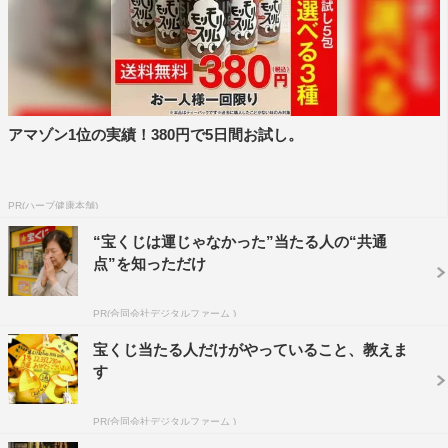
絶望により死を選ぶことにしたと打ち明ける。すると藤森
は、天に向かって両手をかざし、次の瞬間、その口からは
涼の母親とおぼしき人物の言葉が飛び出す。気付けば周囲
には人だかりができ、その中には銀次郎の姿も。さらに、
その異様な光景を撮影した動画がSNSで拡散され、藤森の
アマゾン1位の実績！380円で5日間お試し。
元には“霊能語”に救いを求める人々が押し寄せる。
その頃、銀次郎の弟分・坂上竜一（大東駿介）は、顔なじ
PR(ハーブ健康本舗)
みのキッチンカーの店主・中川裕子（増田有華）から、オ
“宝くじは運じゃなかった”当たる人の“共通
ーストリアに住む恋人にプロポーズされたと報告を受け
点”を知っただけ
る。しかし、聞けば２人の出会いはわずか１カ月前で、き
っかけもSNSナンパ。竜一は、離婚で弱っていた裕子がつ
PR(合同会社デジタルファーム )
けこまれたのではないかと心配する。
宝くじ当たる人だけがやっていること、教えま
そんな中、訪ねてくる相談者の数が日に日に膨れ上がって
す
いることから、藤森は「治平会」という宗教団体を立ち上
PR(合同会社デジタルファーム )
げ、教祖となる。銀次郎の顧客の中にも、お布施のため身