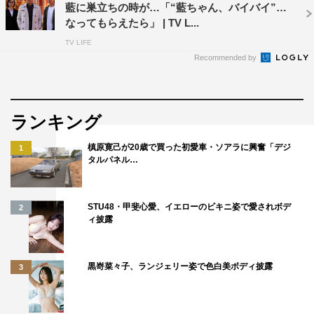
藍に巣立ちの時が…「“藍ちゃん、バイバイ”と
千原ジュニア
大東駿介
なってもらえたら」 | TV L...
TV LIFE
Recommended by
ランキング
槙原寛己が20歳で買った初愛車・ソアラに興奮「デジ
1
タルパネル…
STU48・甲斐心愛、イエローのビキニ姿で愛されボデ
2
ィ披露
黒嵜菜々子、ランジェリー姿で色白美ボディ披露
3