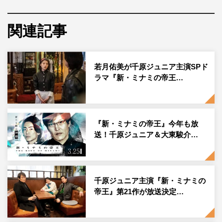
ラマだ。
今回は、“霊能語”を操るホームレスが宗教団体の教祖とし
関連記事
て登場。若者や主婦など救いを求める人々の心の隙間に近
寄っていく。銀次郎の顧客の中にも、お布施のため身の丈
若月佑美が千原ジュニア主演SPド
に合わない借り入れをする者が現れ、急成長を遂げる宗教
ラマ『新・ミナミの帝王…
団体の闇に“ミナミの鬼”銀次郎が鋭く切り込んでいく。
あらすじ
『新・ミナミの帝王』今年も放
送！千原ジュニア＆大東駿介…
千原ジュニア主演『新・ミナミの
帝王』第21作が放送決定…