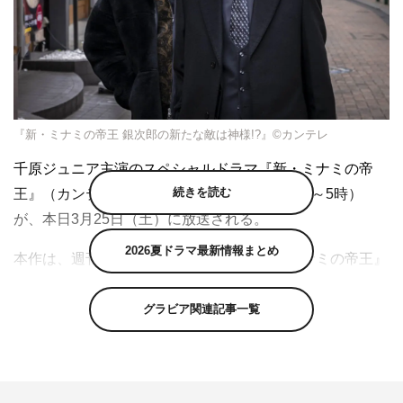
『新・ミナミの帝王 銀次郎の新たな敵は神様!?』©カンテレ
千原ジュニア主演のスペシャルドラマ『新・ミナミの帝
続きを読む
王』（カンテレ／関西ローカル 午後2時57分～5時）
が、本日3月25日（土）に放送される。
2026夏ドラマ最新情報まとめ
本作は、週刊漫画ゴラクで連載中の漫画『ミナミの帝王』
（原作：天王寺大、萬画：郷力也）を基にしたテレビシリ
ーズの第22作。千原ジュニア演じる“ミナミの鬼”と恐れら
グラビア関連記事一覧
れている大阪ミナミの金貸し・萬田銀次郎と、大東駿介演
じる銀次郎の舎弟・坂上竜一のコンビを中心に、欲望と金
に翻弄される人々の姿をスリリングに描いたヒューマンド