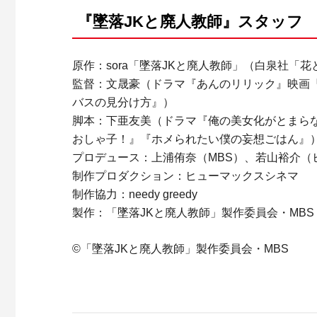
『墜落JKと廃人教師』スタッフ
原作：sora「墜落JKと廃人教師」（白泉社「
監督：文晟豪（ドラマ『あんのリリック』映画
バスの見分け方』）
脚本：下亜友美（ドラマ『俺の美女化がとまら
おしゃ子！』『ホメられたい僕の妄想ごはん』
プロデュース：上浦侑奈（MBS）、若山裕介
制作プロダクション：ヒューマックスシネマ
制作協力：needy greedy
製作：「墜落JKと廃人教師」製作委員会・MBS
©︎「墜落JKと廃人教師」製作委員会・MBS