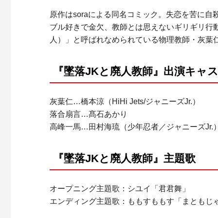
原作はsoraによる同名コミック。失恋を苦に
ブル好きで金欠、教師とは思えないギリギリ行動
人）」と呼ばれなめられている物理教師・灰葉
『墜落JKと廃人教師』出演キャ
灰葉仁…橋本涼（HiHi Jets/ジャニーズJr.）
落合扇言…髙石あかり
高峰一馬…田村海琉（少年忍者／ジャニーズJr.
『墜落JKと廃人教師』主題歌
オープニング主題歌：シユイ「君君舞」
エンディング主題歌：ももすももす「まともじ