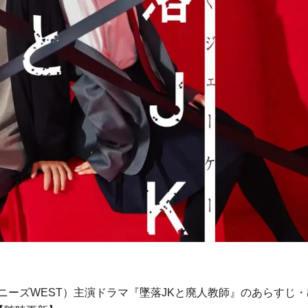
ャニーズWEST）主演ドラマ『墜落JKと廃人教師』のあらすじ・