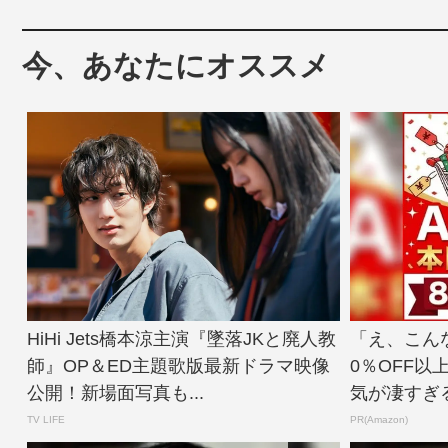
今、あなたにオススメ
HiHi Jets橋本涼主演『墜落JKと廃人教
「え、こん
師』OP＆ED主題歌版最新ドラマ映像
0％OFF以
公開！新場面写真も...
気が凄すぎ
TV LIFE
PR(Amazon)