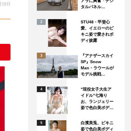
アラに興奮「デジ
月15日
タルパネル…
STU48・甲斐心
2
愛、イエローのビ
キニ姿で愛されボ
ディ披露
『アナザースカイ
3
SP』Snow
Man・ラウールが
モデル挑戦…
“現役女子大生ア
4
イドル”七海り
お、ランジェリー
姿で色白美ボデ…
白濱美兎、ビキニ
5
姿で色白美ボディ