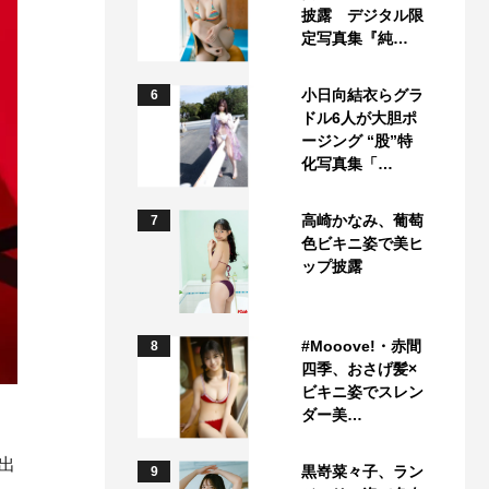
披露 デジタル限
定写真集『純…
小日向結衣らグラ
6
ドル6人が大胆ポ
ージング “股”特
化写真集「…
高崎かなみ、葡萄
7
色ビキニ姿で美ヒ
ップ披露
#Mooove!・赤間
8
四季、おさげ髪×
ビキニ姿でスレン
ダー美…
出
黒嵜菜々子、ラン
9