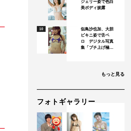
ジェリー姿で色白
美ボディ披露
似鳥沙也加、大胆
10
ビキニ姿で舌ペ
ロ デジタル写真
集「ブチ上げ極…
もっと見る
フォトギャラリー