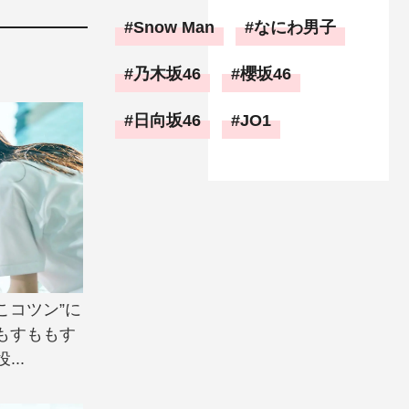
Snow Man
なにわ男子
乃木坂46
櫻坂46
日向坂46
JO1
こコツン”に
もすももす
..