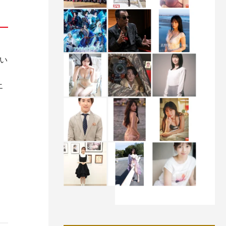
い
エ
）