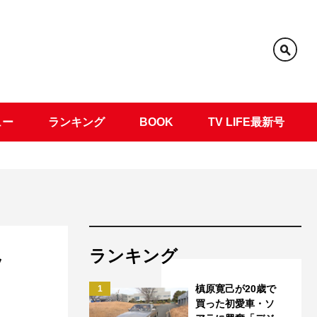
ュー
ランキング
BOOK
TV LIFE最新号
ランキング
ッ
槙原寛己が20歳で
1
買った初愛車・ソ