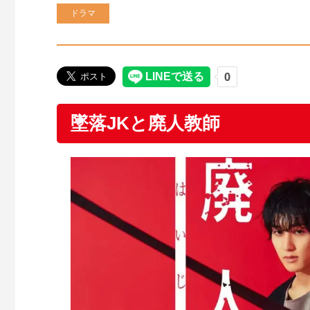
ドラマ
墜落JKと廃人教師