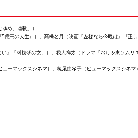
花とゆめ」連載」）
『5億円の人生』）、高橋名月（映画『左様なら今晩は』『正し
ない』『科捜研の女』）、我人祥太（ドラマ『おしゃ家ソムリ
）
（ヒューマックスシネマ）、椋尾由希子（ヒューマックスシネマ