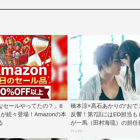
なセールやってたの？」8
橋本涼×髙石あかりの“おで
上が続々登場！Amazonの本
反響！第7話にはED担当も
る
が一馬（田村海琉）の担任役.
TV LIFE