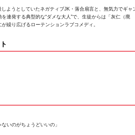
自殺しようとしていたネガティブJK・落合扇言と、無気力でギャ
を連発する典型的な“ダメな大人”で、生徒からは「灰仁（廃
仁が繰り広げるローテンションラブコメディ。
スト
）
ゃないのがちょうどいいの」