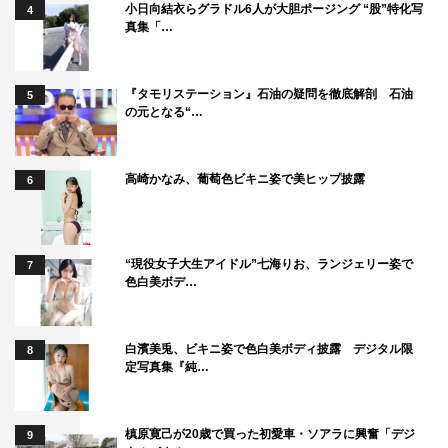
小日向結衣らグラドル6人が大胆ポージング “股”特化写
4
真集「…
『タモリステーション』石油の疑問を徹底解剖 石油
5
の元となる“…
高崎かなみ、葡萄色ビキニ姿で美ヒップ披露
6
“現役女子大生アイドル”七海りお、ランジェリー姿で
7
色白美ボデ…
白濱美兎、ビキニ姿で色白美ボディ披露 デジタル限
8
定写真集『純…
槙原寛己が20歳で買った初愛車・ソアラに興奮「デジ
9