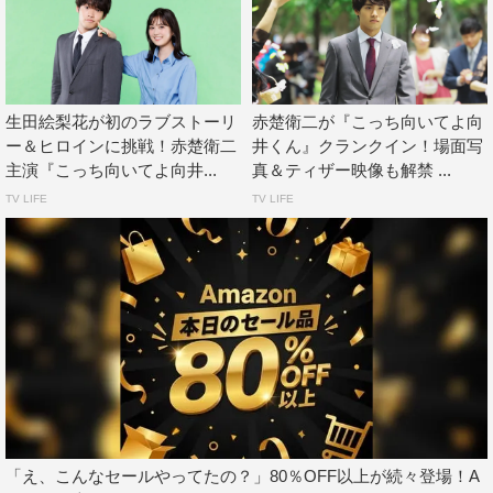
1
2
全文表示
生田絵梨花が初のラブストーリ
赤楚衛二が『こっち向いてよ向
ー＆ヒロインに挑戦！赤楚衛二
井くん』クランクイン！場面写
主演『こっち向いてよ向井...
真＆ティザー映像も解禁 ...
TV LIFE
TV LIFE
2023年夏ドラマ
こっち向いてよ向井くん
夏ドラマ
赤楚衛二
「え、こんなセールやってたの？」80％OFF以上が続々登場！A