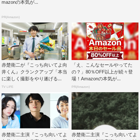
mazonの本気が...
PR(Amazon)
赤楚衛二が『こっち向いてよ向
「え、こんなセールやってた
井くん』クランクアップ「本当
の？」80％OFF以上が続々登
に楽しく撮影をやり遂げる...
場！Amazonの本気が...
TV LIFE
PR(Amazon)
赤楚衛二主演『こっち向いてよ
赤楚衛二主演『こっち向いてよ