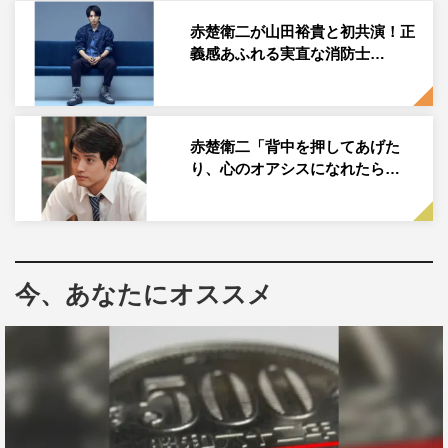
できる、いいオトコ、向井くん。10年ぶりに恋をしようと
赤楚衛二が山田裕貴と初共演！正
意気込む彼に待ち受けていたのは、すてき女子たちとの出
義感あふれる実直な消防士…
会い、そして10年前の忘れられない元カノで……。切実な
のに笑える、不器用だから胸を打つ。それでも恋を諦めき
れない恋愛迷子たちのラブストーリー。
赤楚衛二「背中を押してあげた
り、心のオアシスになれたら…
赤楚は「今回僕が演じさせていただく主人公の向井くん
は、仕事もある程度キャリアを重ねていて、近くにいたら
すごく頼りがいもあって、相談にのってくれそうないい
人。でも10年ぶりに恋愛をしてみると相手からは『優しい
今、あなたにオススメ
けど、この優しさはなんかちょっと違うな？』って思われ
ちゃう、恋愛において迷子になってしまっている男の人で
す。僕も含めて、男性はみんなどこかに向井くん的な部分
があるんじゃないかなと思います」と自身が演じるキャラ
クターを分析。