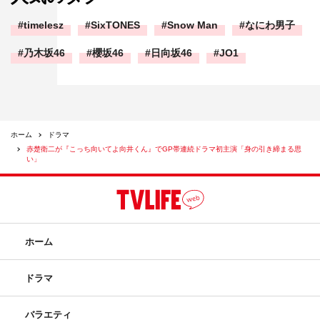
timelesz
SixTONES
Snow Man
なにわ男子
乃木坂46
櫻坂46
日向坂46
JO1
ホーム
ドラマ
赤楚衛二が『こっち向いてよ向井くん』でGP帯連続ドラマ初主演「身の引き締まる思
い」
ホーム
ドラマ
バラエティ