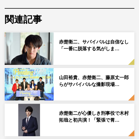
水曜ドラマ『こっち向いてよ向井くん』で主演を務める赤楚衛二©日本
関連記事
テレビ
赤楚衛二が、7月スタートの水曜ドラマ『こっち向いてよ
向井くん』（日本テレビ系 毎週水曜 午後10時）でGP
赤楚衛二、サバイバルは自信なし
「一番に脱落する気がしま…
帯連続ドラマ初主演を務めることが決定。赤楚、原作者の
ねむようこ、鈴木将大プロデューサーのコメントが到着し
た。
山田裕貴、赤楚衛二、藤原丈一郎
本作は、ねむようこがFEEL YOUNGで連載中の2022年
らがサバイバルな撮影現場…
「第13回 ananマンガ大賞 準大賞」を受賞した同名漫画を
ドラマ化。主演を務めるのは、自身初のGP帯連続ドラマ
主演となる赤楚衛二。日テレ水曜ドラマでは『世界一難し
赤楚衛二が心優しき刑事役で木村
い恋』以来の約7年ぶりの男性単独主演となる。
拓哉と初共演！「緊張で胃…
赤楚が演じるのは、結婚だけが幸せのゴールではない現代
を生きる主人公・向井悟。雰囲気よし、性格よし、仕事も