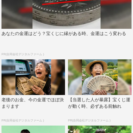
さらに「この物語は男性である向井くん目線のラブストー
リーですが、もちろん女性から見ても『こういう男の人い
るよね』って思い当たったり、ちょっとしたせりふがリア
ルでグサッと刺さったり、性別を問わず楽しめる作品にな
あなたの金運はどう？宝くじに縁がある時、金運はこう変わる
っています。これから発表になっていくすてきなヒロイン
の皆さんに向井くんがどう翻弄されていくのか、僕自身も
演じるのが楽しみです」と、クランクインへ向けての意気
PR(合同会社デジタルファーム )
込みを語っている。
第一報写真として解禁されたのは原作コミックス第一巻を
再現したもの。後ろから呼びかけられて振りむく向井くん
の頬には女性の手が…。果たしてこれは一体誰の手なの
か。
向井くんを翻弄するヒロインたちのキャストにも注目
老後のお金、今の金運でほぼ決
【当選した人が暴露】宝くじ運
が集まる。
まります
が動く時、必ずある前触れ
PR(合同会社デジタルファーム )
PR(合同会社デジタルファーム )
赤楚衛二、原作者のねむようこ、鈴木将大プロデュー
サーのコメントはこちら