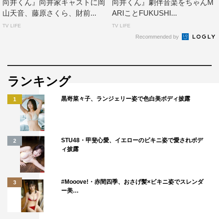
向井くん』向井家キャストに岡
向井くん』劇伴音楽をちゃんM
山天音、藤原さくら、財前...
ARIことFUKUSHI...
TV LIFE
TV LIFE
Recommended by
ランキング
黒嵜菜々子、ランジェリー姿で色白美ボディ披露
1
STU48・甲斐心愛、イエローのビキニ姿で愛されボデ
2
ィ披露
#Mooove!・赤間四季、おさげ髪×ビキニ姿でスレンダ
3
ー美…