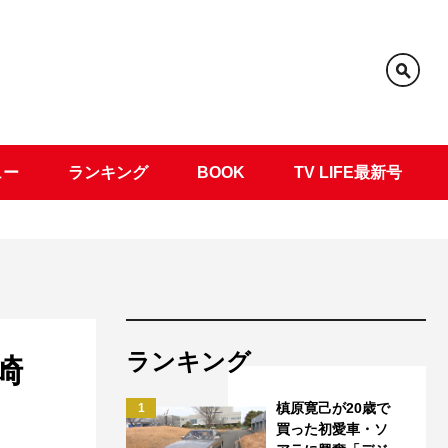
ュー
ランキング
BOOK
TV LIFE最新号
ランキング
崎
槙原寛己が20歳で
1
買った初愛車・ソ