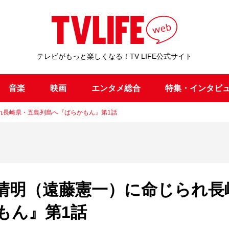
テレビがもっと楽しくなる！TV LIFE公式サイト
音楽
映画
エンタメ総合
特集・インタビ
れ長崎県・五島列島へ『ばらかもん』第1話
清明（遠藤憲一）に命じられ長
もん』第1話