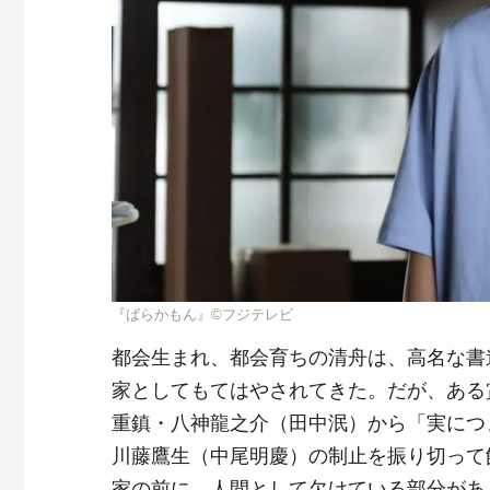
『ばらかもん』©フジテレビ
都会生まれ、都会育ちの清舟は、高名な書
家としてもてはやされてきた。だが、ある
重鎮・八神龍之介（田中泯）から「実につ
川藤鷹生（中尾明慶）の制止を振り切って
家の前に、人間として欠けている部分があ