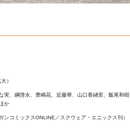
拡大）
な実、綱啓永、豊嶋花、近藤華、山口香緖里、飯尾和樹
ほか
ンコミックスONLINE／スクウェア・エニックス刊）