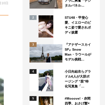
アラに興奮「デジ
月10日
タルパネル…
STU48・甲斐心
2
愛、イエローのビ
キニ姿で愛されボ
ディ披露
『アナザースカイ
3
SP』Snow
Man・ラウールが
モデル挑戦…
小日向結衣らグラ
4
ドル6人が大胆ポ
ージング “股”特
化写真集「…
#Mooove!・赤間
5
四季、おさげ髪×