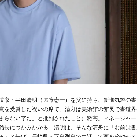
道家・半田清明（遠藤憲一）を父に持ち、新進気鋭の書
賞を受賞した祝いの席で、清舟は美術館の館長で書道界
まらない字だ」と批判されたことに激高。マネージャー
館長につかみかかる。清明は、そんな清舟に「お前は書
る」と告げ、長崎県・五島列島で生活して頭を冷やせと