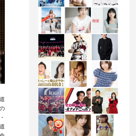
道
の
・
道
命