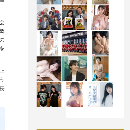
会
郷
の
を
上
う
長