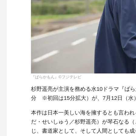
『ばらかもん』©フジテレビ
杉野遥亮が主演を務める水10ドラマ『ばら
分 ※初回は15分拡大）が、7月12日（
本作は日本一美しい海を擁するとも言われ
だ・せいしゅう／杉野遥亮）が琴石なる（
じ、書道家として、そして人間としても成