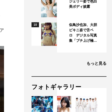
ジェリー姿で色白
美ボディ披露
8
似鳥沙也加、大胆
10
ア
ビキニ姿で舌ペ
ロ デジタル写真
集「ブチ上げ極…
もっと見る
フォトギャラリー