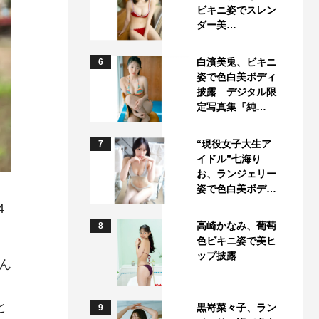
ビキニ姿でスレン
ダー美…
白濱美兎、ビキニ
6
姿で色白美ボディ
披露 デジタル限
定写真集『純…
“現役女子大生ア
7
イドル”七海り
お、ランジェリー
姿で色白美ボデ…
4
高崎かなみ、葡萄
8
色ビキニ姿で美ヒ
ップ披露
ん
と
黒嵜菜々子、ラン
9