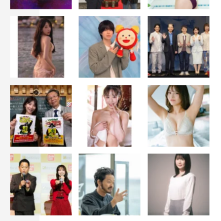
小日向文世、キムラ緑子
松坂桃李／役所広司
＜スタッフ＞
プロデューサー：飯田和孝、大形美佑葵、橋爪佳織
原作・演出：福澤克雄
演出：宮崎陽平、加藤亜季子
脚本：八津弘幸、李正美、宮本勇人、山本奈奈
音楽：千住明
製作著作：TBS
公式サイト：
https://www.tbs.co.jp/VIVANT_tbs/
公式Twitter：＠TBS_VIVANT
公式Instagram：＠tbs_vivant