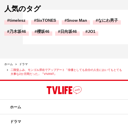
人気のタグ
timelesz
SixTONES
Snow Man
なにわ男子
乃木坂46
櫻坂46
日向坂46
JO1
ホーム
ドラマ
二階堂ふみ、モンゴル滞在でアップデート「俳優としても自分の人生においてもとても
大事な2か月間だった」『VIVANT』
ホーム
ドラマ