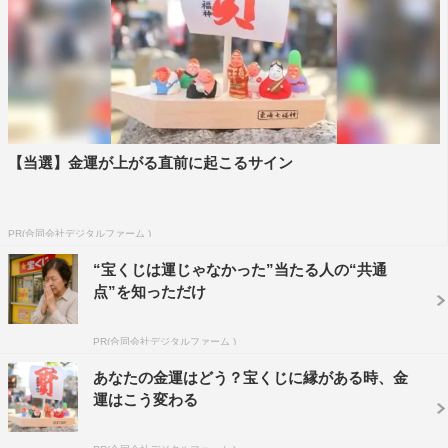
『VIVANT』©TBS
◆薫は乃木や野崎守とは違って、3年ほど現地で暮らして
いるという設定です。モンゴル語の流ちょうさに驚きまし
【当選】金運が上がる直前に起こるサイン
たが、特に意識した点はありますか。
モンゴル語は難しかったです。薫がモンゴル語に長けてい
PR(合同会社デジタルファーム )
るのは、現地に住んでいた年数というよりは、どこに住ん
でいても自分のやりたいことに対して能動的で正直に生き
“宝くじは運じゃなかった”当たる人の“共通
点”を知っただけ
るキャラクターだからなのかなと思います。コミュニケー
ションを取ろうとして自然と習得していたということかな
PR(合同会社デジタルファーム )
と。
あなたの金運はどう？宝くじに縁がある時、金
また、“女性だから”といった見え方にだけはならないよう
運はこう変わる
にしたいなと思いました。性別関係なく俳優部の1人とし
て現場に臨みたいと考えていたので、もしかすると薫と自