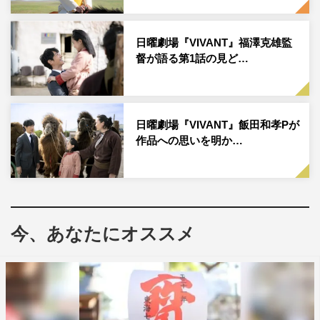
りに対してすごく熱い思いを秘めたキャラクターなので、
物語が進むにつれてその思いもどんどん形を変えていった
日曜劇場『VIVANT』福澤克雄監
督が語る第1話の見ど…
り、関係性も変わっていきます。薫の気持ちの変化は、演
じさせていただいて勉強になることばかりだなと思ってい
ます。とはいえ、巻き込まれ具合がすごいので「私にかま
わず置いていってくれ、どうか！」と思いながら演じてい
日曜劇場『VIVANT』飯田和孝Pが
ました（笑）。
作品への思いを明か…
今、あなたにオススメ