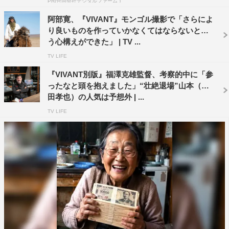
PR(合同会社デジタルファーム )
分の個人的な気持ちがリンクする部分があるかもしれませ
阿部寛、『VIVANT』モンゴル撮影で「さらによ
ん。性別も年齢も国籍も関係なく、自分の足で立っている
り良いものを作っていかなくてはならないとい
人に見えるように演じることが、一番説得力が出ると思い
う心構えができた」 | TV ...
ましたし、そうあってほしいという願いもこめています。
TV LIFE
ただ、薫は危うさも持ったキャラクターですよね。負傷し
『VIVANT別版』福澤克雄監督、考察的中に「参
ている乃木さんの居場所をあっさり警察に教えてしまうと
ったなと頭を抱えました」“壮絶退場”山本（迫
か、医師という立場では本来すべきでない選択を初っ端で
田孝也）の人気は予想外 | ...
していたりと、内なるものが良くも悪くも熱血漢で人間く
TV LIFE
さいところがあるなと思います。
◆福澤克雄監督とのエピソードをお聞かせください。
監督とジャミーン（Nandin-Erdene Khongorzul）とのや
りとりが心にすごく印象に残っています。彼女は芝居が初
めてでこの作品がデビュー作になるのですが、監督もそれ
だけに彼女に対してすごく愛情深く指導されていました。
日本での撮影はスタジオが多かったこともあり、ジャミち