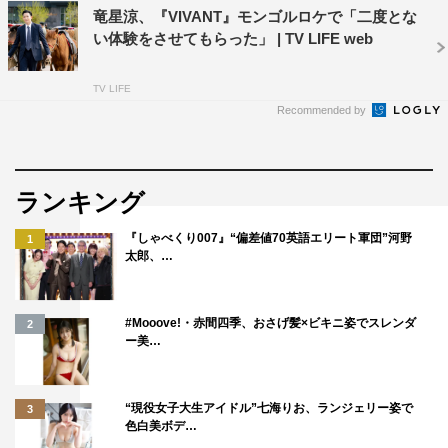
竜星涼、『VIVANT』モンゴルロケで「二度とな
そうなんです（笑）。馬糞がすごくいい香りがすることに
い体験をさせてもらった」 | TV LIFE web
驚きました。遊牧民の方に教えていただいたのですが「馬
糞の香りをかぐと故郷を思い出す」と、モンゴルの歌や詩
TV LIFE
の一節にもあるぐらい生活に根付いた知恵なのだそうで
Recommended by
す。最初は私もビックリしましたが、本当にいい香りでし
た。
ランキング
◆2か月以上にわたったモンゴルでの生活で印象に残って
いるものはありますか？
『しゃべくり007』“偏差値70英語エリート軍団”河野
1
太郎、…
撮影の帰りに遊牧民の方のお家にお邪魔したことがあった
のですが、その時いただいたヨーグルトがモンゴルで食べ
#Mooove!・赤間四季、おさげ髪×ビキニ姿でスレンダ
2
た物の中で一番おいしかったです！モンゴルの地ではすご
ー美…
くいろいろなことを考えさせられたり、学ばせていただき
ました。動物との関わりについて貴重なお話を伺ってアッ
“現役女子大生アイドル”七海りお、ランジェリー姿で
3
プデートできたことがたくさんあったので、俳優としても
色白美ボデ…
自分の人生においてもとても大事な2か月間だったと実感