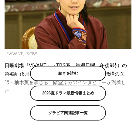
『VIVANT』©TBS
日曜劇場『VIVANT』（TBS系 毎週日曜 午後9時）の
続きを読む
第4話（8月6日（日）放送）を前に、世界医療機構の医
師・柚木薫を演じる二階堂ふみのインタビューが到着し
た。
2026夏ドラマ最新情報まとめ
本作は、『半沢直樹』をはじめ数々の大ヒットドラマを世
に送り出してきた福澤克雄が原作・演出を手掛ける最新
グラビア関連記事一覧
作。主演の堺のほか、阿部寛、二階堂ふみ、松坂桃李、役
所広司という全員主役級、日曜劇場史上最も豪華な主要キ