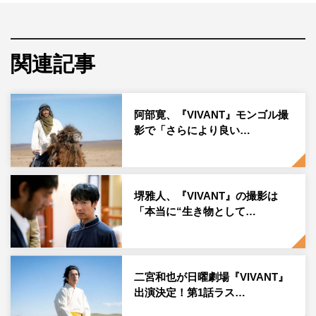
ャスト陣をはじめ、総勢42人の豪華出演者が発表されてい
る。
7月30日放送の第3話で、システムを改ざんして誤送金を
関連記事
仕組んだ人物が、財務の太田（飯沼愛）だと突き止めた乃
木（堺）たち。8月6日放送の第4話で、野崎（阿部）たち
阿部寛、『VIVANT』モンゴル撮
公安は、太田の自宅へ急行するのだが…。そして、ついに
影で「さらにより良い…
誤送金事件が完結。事件の真相が明らかになったとき、誰
も予想できない、衝撃の展開が待ち受ける。
◆柚木薫は乃木憂助と遭遇したことで命の危険にまでさら
堺雅人、『VIVANT』の撮影は
され、巻き込まれっぷりがすさまじい…という印象です
「本当に“生き物として…
が、演じていていかがですか？
大いに巻き込まれましたね（笑）。でも、薫自身、世界医
療機構の医療従事者としてバルカ共和国の人をはじめ、さ
二宮和也が日曜劇場『VIVANT』
出演決定！第1話ラス…
まざまな人たちとみずから積極的に関わっていく人間。自
立心があったり、自分の活動に対する思いや、人との関わ