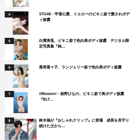
しています。
STU48・甲斐心愛、イエローのビキニ姿で愛されボデ
4
ィ披露
白濱美兎、ビキニ姿で色白美ボディ披露 デジタル限
5
定写真集『純…
黒嵜菜々子、ランジェリー姿で色白美ボディ披露
6
#Mooove!・姫野ひなの、ビキニ姿で美ボディ披露
7
『BLT…
『VIVANT』©TBS
鈴木福が『おしゃれクリップ』に登場 成長を見守り
8
続けた父から…
番組情報