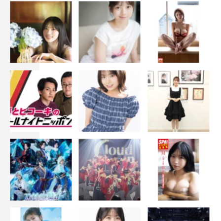
©TBS
2023年夏ドラマ
VIVANT
二階堂ふみ
堺雅人
夏ドラマ
阿部寛