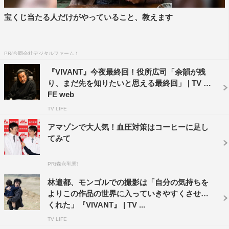
ゃんのちょっとしたしぐさを監督がうまく切り取られてい
宝くじ当たる人だけがやっていること、教えます
た感覚がありました。
でも、2か月ぶりにジャミちゃんとモンゴルで撮影するこ
とになったときに、しばらく長いシーンを演じていなかっ
PR(合同会社デジタルファーム )
たこともあり、ジャミちゃんと薫が一時的に別れるという
『VIVANT』今夜最終回！役所広司「余韻が残
シーンがすごく難しくて。体を動かしながらお芝居をつな
り、まだ先を知りたいと思える最終回」 | TV LI
FE web
げていくのはすごく難しいことなので、久しぶりというこ
ともあって、なかなかうまくいかなかったんです。
TV LIFE
そこで監督がご自身でジャミちゃんを演じられたんです。
アマゾンで大人気！血圧対策はコーヒーに足し
それがめちゃくちゃお上手で。そのおかげでいい意味で緊
てみて
張感が出たといいますか、監督に先にお手本を見せられち
PR(森永乳業)
ゃったら大変だ！と思いながら2人で演じました（笑）。
全力でやってくださる方なんだなととても印象的でした。
林遣都、モンゴルでの撮影は「自分の気持ちを
よりこの作品の世界に入っていきやすくさせて
◆モンゴルでハマったものがあるそうですね。阿部さんが
くれた」『VIVANT』 | TV ...
二階堂さんからもらったものがあったと伺いました。
TV LIFE