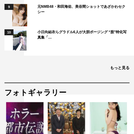
日曜劇場『VIVANT』
元NMB48・和田海佑、美谷間ショットであざかわセク
9
TBS系
シー
毎週日曜 午後9時～9時54分
※「Paravi」「U-NEXT」での配信あり
小日向結衣らグラドル6人が大胆ポージング “股”特化写
10
真集「…
＜キャスト＞
堺雅人、阿部寛、二階堂ふみ
竜星涼、迫田孝也、飯沼愛、山中崇、河内大和、馬場徹、
もっと見る
Barslkhagva Batbold、Tsaschikher Khatanzorig、Nandin-
Erdene Khongorzul、渡辺邦斗、古屋呂敏、内野謙太、富
栄ドラム、林原めぐみ、櫻井海音、Martin Starr、
フォトギャラリー
Erkhembayar Ganbold、真凛、水谷果穂
井上順／林遣都、高梨臨、林泰文、吉原光夫、内村遥、井
上肇、市川猿弥、市川笑三郎、平山祐介、珠城りょう、西
山潤
檀れい、濱田岳、坂東彌十郎、橋本さとし