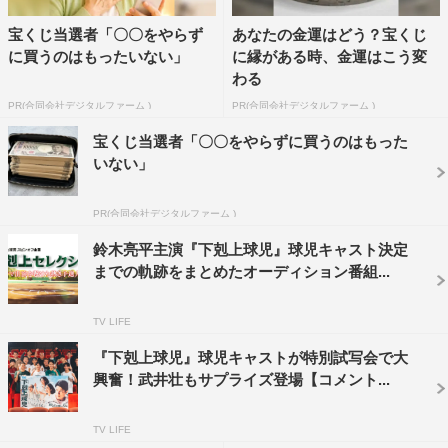
た！」というまさかの人物からの応募でスタジオが騒然と
宝くじ当選者「〇〇をやらず
あなたの金運はどう？宝くじ
し、応募者の野球の実力を武井がジェスチャーを交えなが
に買うのはもったいない」
に縁がある時、金運はこう変
ら熱く解説するところも見どころだ。
わる
PR(合同会社デジタルファーム )
PR(合同会社デジタルファーム )
本番組は、本日9月10日（日）より#1～#3の配信がスター
宝くじ当選者「〇〇をやらずに買うのはもった
トし、9月17日（日）には#4～#6を配信予定。緊張感のあ
いない」
るオーディションの様子やその裏側はもちろん、合間での
インタビューや合格発表の瞬間まで余すところなく伝えて
PR(合同会社デジタルファーム )
いく。全9話の配信が予定されており、合格後の様子など
鈴木亮平主演『下剋上球児』球児キャスト決定
も配信予定。また、日曜劇場『下剋上球児』本編もU-
までの軌跡をまとめたオーディション番組...
NEXTでの配信が決定している。
TV LIFE
配信情報
『下剋上球児』球児キャストが特別試写会で大
＜U-NEXT＞（有料配信）
興奮！武井壮もサプライズ登場【コメント...
日曜劇場 下剋上球児 スピンオフ企画
「下剋上セレクション 完全版」〜ドラマ出演をかけた熱
TV LIFE