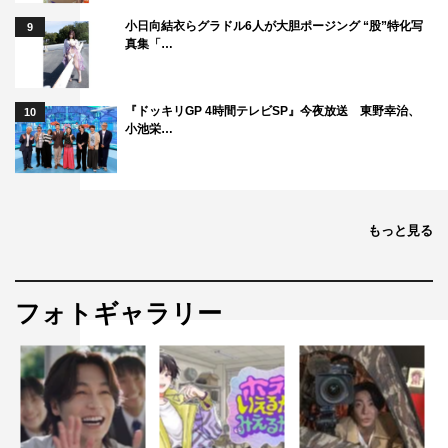
小日向結衣らグラドル6人が大胆ポージング “股”特化写
9
真集「…
下剋上球児
松村沙友理
武井壮
『ドッキリGP 4時間テレビSP』今夜放送 東野幸治、
10
小池栄…
もっと見る
フォトギャラリー