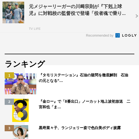
TBS系
元メジャーリーガーの川﨑宗則が『下剋上球
2023年10月スタート
児』に対戦校の監督役で登場「役者魂で乗り...
毎週日曜 午後9時～9時54分
TV LIFE
＜キャスト＞
Recommended by
南雲脩司：鈴木亮平
山住香南子：黒木華
南雲美香：井川遥
ランキング
横田宗典：生瀬勝久
『タモリステーション』石油の疑問を徹底解剖 石油
1
の元となる“…
犬塚杏奈：明日海りお
根室柚希：山下美月（乃木坂46）
青沼健太：きょん（コットン）
『金ロー』で「8番出口」ノーカット地上波初放送 二
2
宮和也「ま…
賀門英助：松平健
丹羽慎吾：小泉孝太郎
黒嵜菜々子、ランジェリー姿で色白美ボディ披露
3
犬塚樹生：小日向文世