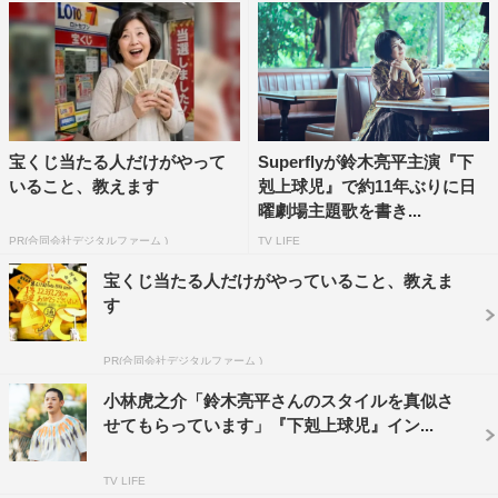
き予選大会〜
配信日時
2023年9月10日（日）正午～ #1・#2・#3
2023年9月17日（日）正午～ #4・#5・#6
宝くじ当たる人だけがやって
Superflyが鈴木亮平主演『下
＜TVer・TBS FREE＞（無料配信）
いること、教えます
剋上球児』で約11年ぶりに日
日曜劇場 下剋上球児 スピンオフ企画
曜劇場主題歌を書き...
「下剋上セレクション ダイジェスト版」〜ドラマ出演を
PR(合同会社デジタルファーム )
TV LIFE
かけた熱き予選大会〜
宝くじ当たる人だけがやっていること、教えま
す
配信日時
2023年9月10日（日）午後8時～ #1・#2・#3
PR(合同会社デジタルファーム )
2023年9月17日（日）午後8時～ #4・#5・#6
小林虎之介「鈴木亮平さんのスタイルを真似さ
せてもらっています」『下剋上球児』イン...
番組情報
日曜劇場『下剋上球児』
TV LIFE