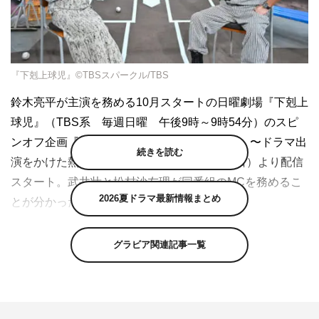
『下剋上球児』©TBSスパークル/TBS
鈴木亮平が主演を務める10月スタートの日曜劇場『下剋上
球児』（TBS系 毎週日曜 午後9時～9時54分）のスピ
ンオフ企画『「下剋上セレクション 完全版」〜ドラマ出
続きを読む
演をかけた熱き予選大会〜』が、9月10日（日）より配信
スタート。武井壮と松村沙友理が同番組のMCを務めるこ
2026夏ドラマ最新情報まとめ
とが分かった。
『下剋上球児』は高校野球を通して、現代社会の教育や地
グラビア関連記事一覧
域、家族が抱える問題やさまざまな愛を描く、ドリームヒ
ューマンエンターテインメント。「下剋上球児」（カンゼ
ン／菊地高弘 著）にインスピレーションを受け企画さ
れ、登場する人物・学校・団体名・あらすじは全てフィク