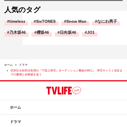
人気のタグ
timelesz
SixTONES
Snow Man
なにわ男子
乃木坂46
櫻坂46
日向坂46
JO1
ホーム
ドラマ
武井壮＆松村沙友理が『下剋上球児』オーディション番組のMCに 球児キャスト決定ま
での裏側と合格後を追う
ホーム
ドラマ