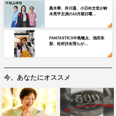
黒木華、井川遥、小日向文世が鈴
それぞれ野球とゆかりがある2人は、収録開始序盤から大
木亮平主演の10月期日曜…
盛り上がり。松村が高校時代の野球部員の名前を言うと、
武井はそのときに活躍していたほかの野球部員の名前もス
ラスラ話すなど、“高校野球愛”が強く見られる場面も。
FANTASTICS中島颯太、池田朱
球児役の選考基準は、“演技” “野球の実技” “役のイメー
那、松村沙友理らが…
ジ”。1次の書類審査を通過したのは125人。そこから自己
PRやせりふ読み、元プロ野球選手による野球の実技審
査、演技審査など5次審査まで行われ、通過した10人前後
が晴れて越山高校野球部員の座を得ることができる。実技
今、あなたにオススメ
審査では、GXA社の運営するGXAスカイホークスの協力
の下、元メジャーリーガーから指導を受ける場面も。
応募者の平均年齢は20代前半。甲子園出場経験者や人気
YouTuber、歌謡歌手、注目の若手俳優までさまざまなジ
ャンルから多数の応募が。「いつか教師役をやりたかっ