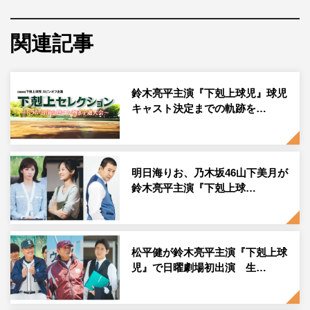
ションとなる。鈴木が『TOKYO MER～走る緊急救命室
～』以来約2年ぶり、2度目の日曜劇場主演を務める。
関連記事
劇中で臨場感のあるリアルな野球シーンを描くため、
主人
公・南雲脩司（鈴木）が顧問を務める
越山高校野球部の球
鈴木亮平主演『下剋上球児』球児
児役キャストを決めるオーディションを実施。演技審査の
キャスト決定までの軌跡を…
みならず、野球の実技審査もしっかりと行い、およそ半年
間に及んだ。そのオーディションの模様をU-NEXTで独占
配信する。
明日海りお、乃木坂46山下美月が
鈴木亮平主演『下剋上球…
スタジオでオーディションの様子を見守るのは、台湾プロ
野球や北海道日本ハムファイターズで臨時コーチの経験が
あり、社会人野球チームではピッチャーを務め、草野球で
年間160試合出場、140試合登板したこともあるという武
松平健が鈴木亮平主演『下剋上球
児』で日曜劇場初出演 生…
井壮。そして、甲子園常連校の大阪桐蔭高校出身で、ドラ
マでソフトボールチームの選手を演じたこともある松村沙
友理。