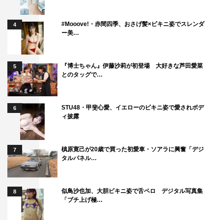
＜スタッフ＞
#Mooove!・赤間四季、おさげ髪×ビキニ姿でスレンダ
4
原案：「下剋上球児」（カンゼン／菊地高弘 著）
ー美…
製作：TBSスパークル、TBS
脚本：奥寺佐渡子
『博士ちゃん』伊藤沙莉が初登場 大好きな芦田愛菜
5
プロデュース：新井順子
とのタッグで…
演出：塚原あゆ子、山室大輔、濱野大輝
編成：佐藤美紀、黎景怡、広瀬泰斗
STU48・甲斐心愛、イエローのビキニ姿で愛されボデ
6
ィ披露
番組公式サイト：
https://www.tbs.co.jp/gekokujo_kyuji_tbs/
番組公式X（旧Twitter）：＠gekokujo_kyuji
番組公式Instagram：＠gekokujo_kyuji
槙原寛己が20歳で買った初愛車・ソアラに興奮「デジ
7
タルパネル…
番組公式TikTok：＠gekokujyo_tbs
©TBS
似鳥沙也加、大胆ビキニ姿で舌ペロ デジタル写真集
8
「ブチ上げ極…