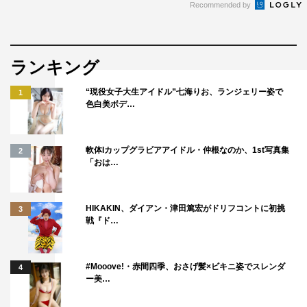
Recommended by
ランキング
“現役女子大生アイドル”七海りお、ランジェリー姿で
1
色白美ボデ…
軟体Iカップグラビアアイドル・仲根なのか、1st写真集
2
「おは…
HIKAKIN、ダイアン・津田篤宏がドリフコントに初挑
3
戦『ド…
#Mooove!・赤間四季、おさげ髪×ビキニ姿でスレンダ
4
ー美…