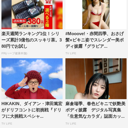
楽天週間ランキング1位！シリ
#Mooove!・赤間四季、おさげ
ーズ累計3億包のスッキリ茶。3
髪×ビキニ姿でスレンダー美ボ
80円でお試し
ディ披露『グラビア...
PR(ハーブ健康本舗)
TV LIFE
HIKAKIN、ダイアン・津田篤宏
麻倉瑞季、春色ビキニで妖艶美
がドリフコントに初挑戦『ドリ
ボディ披露 デジタル写真集
フに大挑戦スペシャ...
「生意気なカラダ」誌面カッ...
TV LIFE
TV LIFE