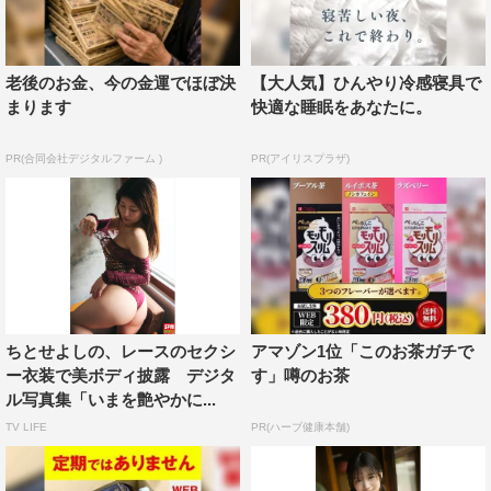
老後のお金、今の金運でほぼ決
【大人気】ひんやり冷感寝具で
まります
快適な睡眠をあなたに。
PR(合同会社デジタルファーム )
PR(アイリスプラザ)
ちとせよしの、レースのセクシ
アマゾン1位「このお茶ガチで
ー衣装で美ボディ披露 デジタ
す」噂のお茶
ル写真集「いまを艶やかに...
TV LIFE
PR(ハーブ健康本舗)