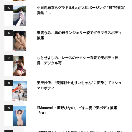
小日向結衣らグラドル6人が大胆ポージング “股”特化写
5
真集「…
東雲うみ、黒の紐ランジェリー姿でグラマラスボディ
6
披露
ちとせよしの、レースのセクシー衣装で美ボディ披
7
露 デジタル写…
美澄衿依、“美脚戦士えりいちゃん”に変身してマシュ
8
マロボディ…
#Mooove!・姫野ひなの、ビキニ姿で美ボディ披露
9
『BLT…