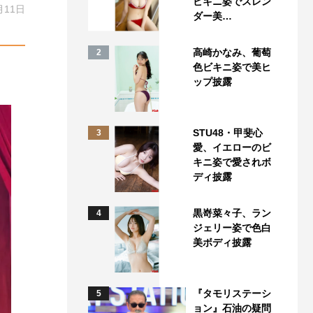
ビキニ姿でスレン
月11日
ダー美…
高崎かなみ、葡萄
2
色ビキニ姿で美ヒ
ップ披露
STU48・甲斐心
3
愛、イエローのビ
キニ姿で愛されボ
ディ披露
黒嵜菜々子、ラン
4
ジェリー姿で色白
美ボディ披露
『タモリステーシ
5
ョン』石油の疑問