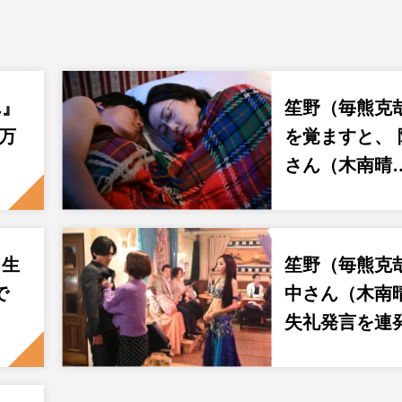
ん』
笙野（毎熊克
0万
を覚ますと、
さん（木南晴
＆生
笙野（毎熊克
で
中さん（木南
失礼発言を連