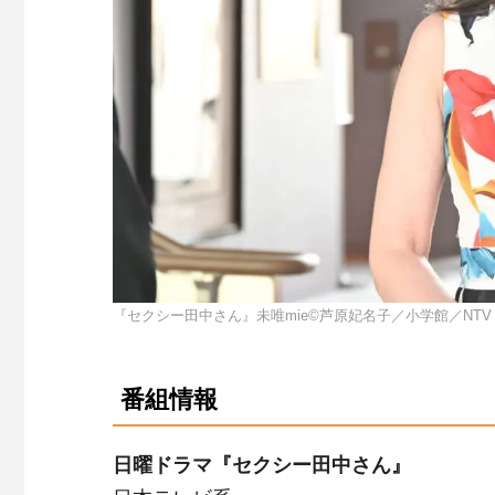
『セクシー田中さん』未唯mie©芦原妃名子／小学館／NTV
番組情報
日曜ドラマ『セクシー田中さん』