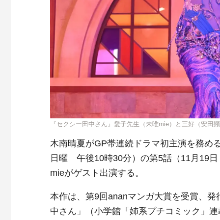
『セクシー田中さん』愛子先生（未唯mie）と三好（安田顕
木南晴夏がGP帯連続ドラマ初主演を務め
日曜 午後10時30分）の第5話（11月1
mieがゲスト出演する。
本作は、第9回ananマンガ大賞を受賞、
中さん」（小学館「姉系プチコミック」連