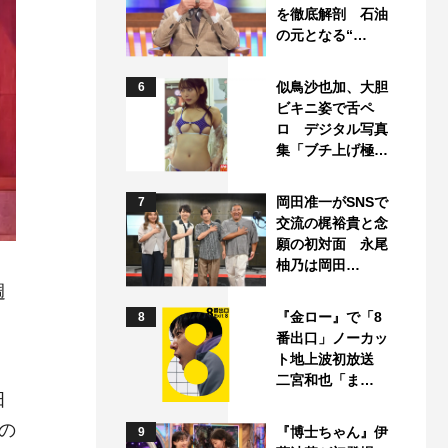
を徹底解剖 石油
の元となる“…
似鳥沙也加、大胆
6
ビキニ姿で舌ペ
ロ デジタル写真
集「ブチ上げ極…
岡田准一がSNSで
7
交流の梶裕貴と念
願の初対面 永尾
柚乃は岡田…
週
『金ロー』で「8
8
番出口」ノーカッ
ト地上波初放送
二宮和也「ま…
田
の
『博士ちゃん』伊
9