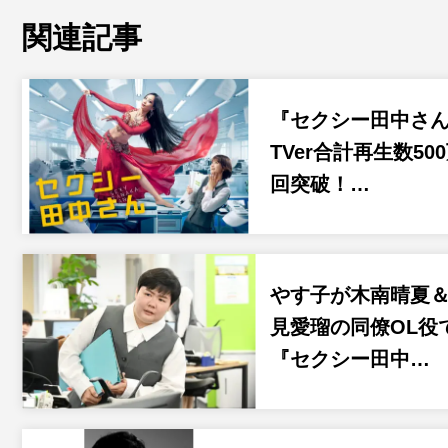
関連記事
『セクシー田中さ
TVer合計再生数50
回突破！…
やす子が木南晴夏
見愛瑠の同僚OL役
『セクシー田中…