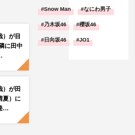
Snow Man
なにわ男子
乃木坂46
櫻坂46
哉）が目
日向坂46
JO1
 隣に田中
…
哉）が田
晴夏）に
発…