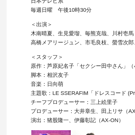
日本テレビ系
毎週日曜 午後10時30分
＜出演＞
木南晴夏、生見愛瑠、毎熊克哉、川村壱馬（
高橋メアリージュン、市毛良枝、螢雪次郎
＜スタッフ＞
原作：芦原妃名子「セクシー田中さん」（
脚本：相沢友子
音楽：日向萌
主題歌：LE SSERAFIM「ドレスコード (P
チーフプロデューサー：三上絵里子
プロデューサー：大井章生、田上リサ（AX
演出：猪股隆一、伊藤彰記（AX-ON）