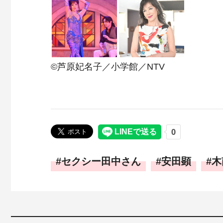
©
芦原妃名子／小学館／NTV
セクシー田中さん
安田顕
木