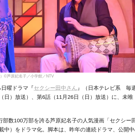
）©芦原妃名子／小学館／NTV
る日曜ドラマ『
セクシー田中さん
』（日本テレビ系 毎
9日（日）放送）、第6話（11月26日（日）放送）に、未唯
発行部数100万部を誇る芦原妃名子の人気漫画「セクシー
載中）をドラマ化。脚本は、昨年の連続ドラマ、公開中