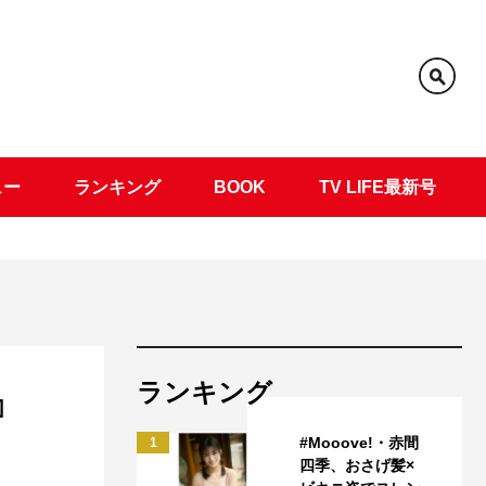
ュー
ランキング
BOOK
TV LIFE最新号
ランキング
』
#Mooove!・赤間
1
四季、おさげ髪×