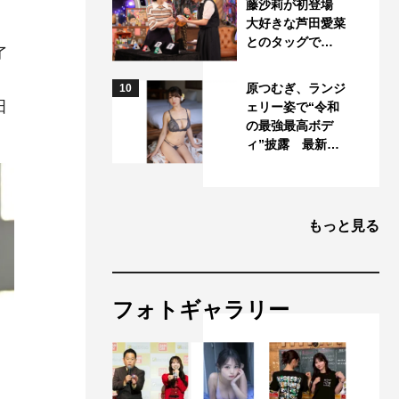
藤沙莉が初登場
大好きな芦田愛菜
とのタッグで…
了
原つむぎ、ランジ
10
田
ェリー姿で“令和
の最強最高ボデ
ィ”披露 最新…
もっと見る
フォトギャラリー