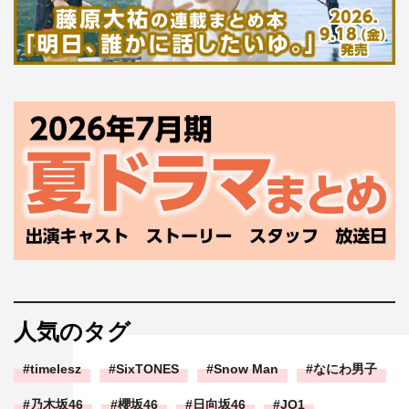
人気のタグ
timelesz
SixTONES
Snow Man
なにわ男子
乃木坂46
櫻坂46
日向坂46
JO1