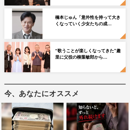
スズ子が出産する村西医院の看護師・東役を友近。身重の
スズ子に親身に付き添う。村山興業社長・村山トミ（小
橋本じゅん「意外性を持って大き
くなっていく少女たちの成…
雪）の秘書で、懐刀である矢崎役に三浦誠己。
芸能記者・鮫島鳥夫役にみのすけ。鮫島は三流ゴシップ雑
誌「真相婦人」の芸能記者で、神出鬼没にスズ子やりつ子
“歌うことが楽しくなってきた”趣
の前に現れ、ねちっこく問い詰める人物だ。なお、みのす
里に父役の柳葉敏郎から…
けは本作が連続テレビ小説初出演作となる。
4
名と制作統
括・福岡利武のコメントは以下を参照。
生瀬勝久 コメント
今、あなたにオススメ
今回、出演のお話を頂き、なじみ深い、大阪制作の朝ドラ
ですから、うれしかったです。喜劇王の役ですので、やは
り間とテンポにフォーカスして芝居をしています。ヒロイ
ンの趣里ちゃんとは、以前舞台でご一緒して以来の共演