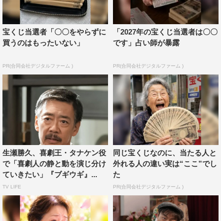
で、その時は、舞台なのにほとんど絡みが無かったので、
今回、あの趣里ちゃんがって感じで（笑）。とても楽しく
お芝居が出来ました。
宝くじ当選者「〇〇をやらずに
「2027年の宝くじ当選者は〇〇
買うのはもったいない」
です」占い師が暴露
友近 コメント
PR(合同会社デジタルファーム )
PR(合同会社デジタルファーム )
生瀬勝久、喜劇王・タナケン役
同じ宝くじなのに、当たる人と
で「喜劇人の静と動を演じ分け
外れる人の違い実は“ここ”でし
ていきたい」『ブギウギ』...
た
TV LIFE
PR(合同会社デジタルファーム )