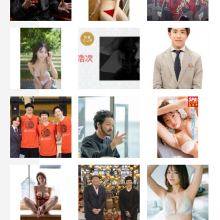
『ブギウギ』みのすけ©NHK
朝ドラ初出演で、家族、親戚も喜んでいます。三流ゴシッ
プ雑誌の芸能記者という役ですが、朝のお茶の間にいかが
わしい変なやつが出て来たな〜と、面白がってもらえるよ
うに頑張ります。