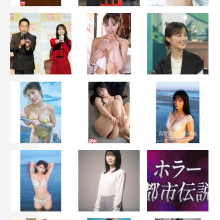
制作統括・福岡利武 コメント
物語後半でも、魅力的な方々にご出演いただくことになり
ました！ 喜劇王・タナケンの生瀬勝久さんは、超個性的
な喜劇王を作り上げてくれています。歌あり、踊りありの
舞台シーンにも挑んでいただいています。東看護師の友近
さんは、身重なスズ子に一番近くで寄り添ってくれていま
す。存在感と愛情たっぷりの芝居です。村山興業の社長秘
書の矢崎は三浦誠己さん。社長・トミの伝言をスズ子に
淡々と伝える切れ者ぶりを発揮してくれています。みのす
けさんは神出鬼没な芸能記者。ふてぶてしく、いやらし
く、でもどこか愛らしい、そんな男を熱演してくれていま
す。ブギウギは東京編も始まったばかり。「ブギの女王」
誕生に向けて物語はどんどん加速していきます！ ぜひご
覧ください
!!
番組情報