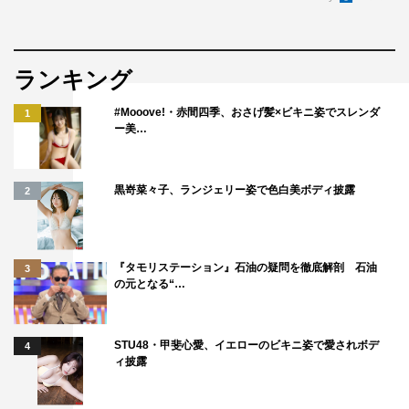
にお互いの地元の話、喉のケアの話、ジャズピアノの話、
船のディーゼルの話、盛り場の話！ 粋な楽しいおしゃべ
り楽しかったです。
ランキング
三浦誠己 コメント
#Mooove!・赤間四季、おさげ髪×ビキニ姿でスレンダ
1
ー美…
黒嵜菜々子、ランジェリー姿で色白美ボディ披露
2
『タモリステーション』石油の疑問を徹底解剖 石油
3
の元となる“…
STU48・甲斐心愛、イエローのビキニ姿で愛されボデ
4
ィ披露