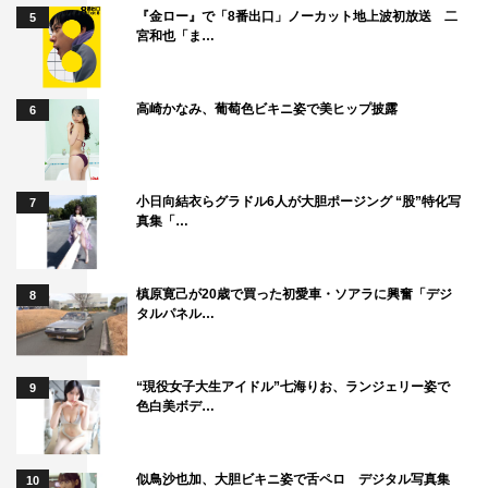
『金ロー』で「8番出口」ノーカット地上波初放送 二
5
宮和也「ま…
高崎かなみ、葡萄色ビキニ姿で美ヒップ披露
6
小日向結衣らグラドル6人が大胆ポージング “股”特化写
7
真集「…
『ブギウギ』三浦誠己©NHK
槙原寛己が20歳で買った初愛車・ソアラに興奮「デジ
8
お話を頂いたとき、学生時代に毎朝「朝ドラ」を楽しんで
タルパネル…
いた、かつての実家のリビングの風景が脳裏に浮かびまし
た。皆さまに楽しんでいただけるよう頑張りたいと思いま
“現役女子大生アイドル”七海りお、ランジェリー姿で
9
す。
色白美ボデ…
私が演じる矢崎は、村山トミ社長の秘書であり使者とし
て、東京と大阪を何往復もします。当時は列車で
8
時間か
似鳥沙也加、大胆ビキニ姿で舌ペロ デジタル写真集
10