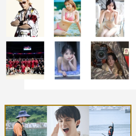
連続テレビ小説『ブギウギ』
NHK
総合ほか
毎週月曜～土曜 午前
8
時～
8
時
15
分ほか
番組公式
HP
：
https://nhk.jp/boogie
©NHK
みのすけ
三浦誠己
友近
生瀬勝久
趣里