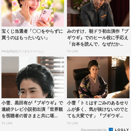
宝くじ当選者「〇〇をやらずに
みのすけ、朝ドラ初出演作『ブ
買うのはもったいない」
ギウギ』でのヒール役に手応え
「台本を読んで、なぜだか...
PR(合同会社デジタルファーム )
TV LIFE
『ブギウギ』友近©NHK
朝ドラの時代モノが大好きで、特に昭和初期はコントでも
よくキャラでやるくらい好きなんでお話頂いた時はテンシ
ョンあがりました
!!
その時代を
NHK
さんのリアルなセッ
小雪、黒田有が『ブギウギ』で
小雪「トミはすごみのあるせり
トで演じることができるなんて幸せ過ぎます。主演の趣里
連続テレビ小説初出演「世界観
ふが多く、気が抜けないのでと
さんの、現場での真剣な眼差し、丁寧な対応、それでいて
を視聴者の皆さまと共に堪...
ても大変です」『ブギウギ...
天真らんまんな振る舞いがとてもすてきでずっと目で追っ
TV LIFE
TV LIFE
てました。共演させていただいた近藤芳正さんとは休憩中
Recommended by