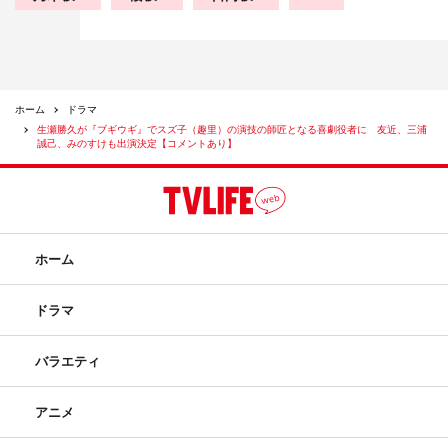
ホーム
ドラマ
生瀬勝久が『ブギウギ』でスズ子（趣里）の演技の師匠となる喜劇役者に 友近、三浦
誠己、みのすけも出演決定【コメントあり】
ホーム
ドラマ
バラエティ
アニメ