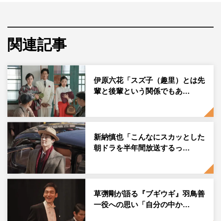
趣里がヒロインを務める連続テレビ小説『ブギウギ』
（
NHK
総合 毎週月曜～土曜 午前
8
時～
8
時
15
分ほか）
より、第
9
弾キャストとして生瀬勝久、友近、三浦誠己、
関連記事
みのすけの出演が発表され、コメントが到着した。
連続テレビ小説第
109
作『ブギウギ』は、戦後の大スタ
伊原六花「スズ子（趣里）とは先
ー・笠置シヅ子をモデルとしたヒロイン・福来スズ子（花
輩と後輩という関係でもあ…
田鈴子／趣里）を主人公に、足立紳が描くオリジナル作
品。ブギウギは陽気で踊り出したくなるような音楽リズム
の一種で、
“
ブギウギのように多くの人を明るく元気にし
新納慎也「こんなにスカッとした
たい
”
という思いが込められている。
朝ドラを半年間放送するっ…
このたび、喜劇王・タナケンとスズ子を取り巻く人々を演
じるキャストとして、新たに
4
名の出演が決定。喜劇役
者・棚橋健二役を生瀬勝久。棚橋は日本を代表する喜劇役
草彅剛が語る『ブギウギ』羽鳥善
者で、喜劇王・タナケンと呼ばれている。スズ子と舞台で
一役への思い「自分の中か…
共演することになり、スズ子の演技の師匠となる。