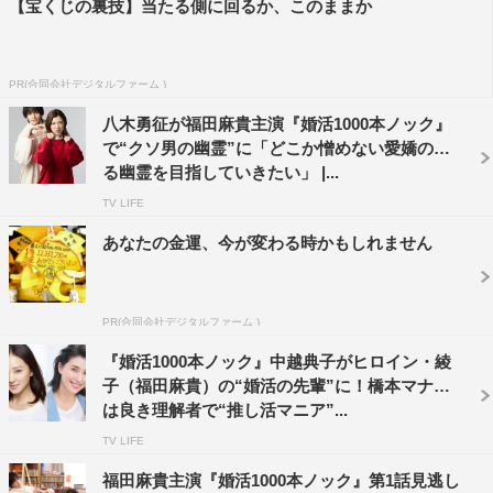
【宝くじの裏技】当たる側に回るか、このままか
じゃないかと思います…！ コメディーや非現実的な要素
がありつつも、わりとリアリティーたっぷりの1人の女性
の生きざまを描いています。私演じる綾子に同情したり引
PR(合同会社デジタルファーム )
いたり共感したり、クソ男・山田の憎めないズルさにキュ
八木勇征が福田麻貴主演『婚活1000本ノック』
ンキュンしながら楽しんでほしいです！
で“クソ男の幽霊”に「どこか憎めない愛嬌のあ
る幽霊を目指していきたい」 |...
◆初のヒロイン役についての意気込み
TV LIFE
突然主演の話がきて、“自分で大丈夫ですか!?”と非常に不
あなたの金運、今が変わる時かもしれません
安だったのですが、原作を読んで、主人公の綾子の絶妙な
ポジションとあまりのリアリティーに“確かに私や…”と思
いました。お芝居は素人なので迷惑かけないように修行し
PR(合同会社デジタルファーム )
ます！ 誰もが憧れるヒロインではなく、生身の人間とし
『婚活1000本ノック』中越典子がヒロイン・綾
てとても共感できる、親近感のある役だと思うので、応援
子（福田麻貴）の“婚活の先輩”に！橋本マナミ
は良き理解者で“推し活マニア”...
してもらえるように一生懸命演じたいです。
TV LIFE
原作・南綾子 コメント
福田麻貴主演『婚活1000本ノック』第1話見逃し