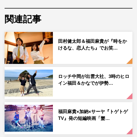
関連記事
『婚活1000本ノック』福田麻貴 ©フジテレビ
福田麻貴（3時のヒロイン）が、2024年1月スタートの水
田村健太郎＆福田麻貴が『時をか
けるな、恋人たち』でお笑…
10ドラマ『婚活1000本ノック』（フジテレビ系 毎週水
曜 午後10時～10時54分）の主演を務めることが決定。
コメントが到着した。
ロッチ中岡が出雲大社、3時のヒロ
本作は、“女子会”や“婚活”といった女性目線の作品を多く
イン福田＆かなでが伊勢…
手がけている南綾子の同名小説（新潮社刊／新潮文庫より
12月25日（月）発売予定）を原作とする、婚活ラブコメ
エンターテインメントドラマ。福田は今作でドラマ初主演
福田麻貴×加納×サーヤ『トゲトゲ
を飾る。
TV』発の短編映画「蟹…
新型コロナウイルスでの自粛期間を経て、コロナをきっか
けに“婚活”をする男女が増え始めたと言われている昨今。