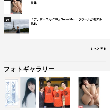
披露
毎週水曜 午後10時～10時54分
出演：福田麻貴（3時のヒロイン）ほか
『アナザースカイSP』Snow Man・ラウールがモデル
10
挑戦…
原作：「婚活1000本ノック」南綾子（新潮社刊／新潮文
庫より12月25日（月）発売予定）
脚本：松本美弥子、山岡潤平、ニシオカ・ト・ニール、藤
平久子
もっと見る
プロデュース：羽鳥健一（『貴族探偵』『ようこそ、わが
家へ』ほか）
矢ノ口真実（The icon）（映画「推しが武道館いってくれ
フォトギャラリー
たら死ぬ」ほか）
髙石明彦（The icon）（『恋なんて、本気でやってどうす
るの？』ほか）
演出：田中亮（『コンフィデンスマンJP』シリーズ、
『イチケイのカラス』シリーズ ほか）
西岡和宏（『元彼の遺言状』ほか）