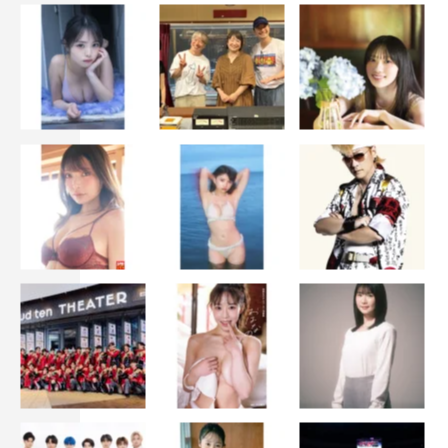
吉野主（『ショジョ恋。』『DIY!! -どぅー・いっと・ゆあ
せるふ-』ほか）
制作協力：The icon
制作著作：フジテレビジョン
公式HP：
https://www.fujitv.co.jp/konkatsu-1000
公式Twitter：
https://twitter.com/konkatsu1000_cx
公式Instagram：
https://www.instagram.com/konkatsu1000_cx
公式TikTok：
https://www.tiktok.com/@konkatsu1000_cx
©フジテレビ