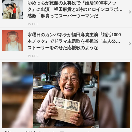
ゆめっちが旅館の女将役で『婚活1000本ノッ
今年は『月読くんの禁断お夜食』（テレビ朝日系）、『ラ
ク』に出演 福田麻貴と3時のヒロインコラボで
ストマンー全盲の捜査官―』（TBS系）に出演している。
感激「麻貴ってスーパーウーマンだ...
TV LIFE
今回の情報解禁用の撮り下ろしカットではウエディングド
水曜日のカンパネラが福田麻貴主演『婚活1000
レスを身にまとい、撮影中には女優モードに。ドラマ初主
本ノック』でドラマ主題歌を初担当「主人公の
演にして、婚活に奔走するヒロイン役をどのように演じ切
ストーリーをのせた応援歌のような...
るのかに注目だ。
TV LIFE
福田、原作・南綾子、羽鳥健一プロデューサーのコメント
は下記に掲載。
福田麻貴 コメント
◆ドラマの印象について
一見ポップでありつつも、“これ水曜10時に流れるんです
よね？”と思うような赤裸々な部分もあり、私を主演に選
んでくださったということも含めて、挑戦的なドラマなん