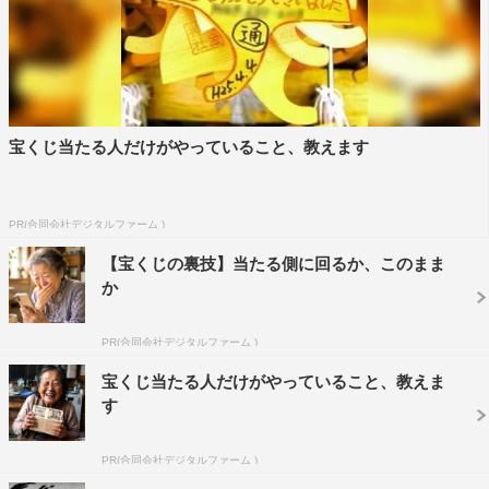
愛あるある”が、1000本ノックのごとく綾子に浴びせられ
る。
幽霊というユニークなファンタジー要素に加え、ああだこ
うだと揺れ動く心とあっちへこっちへ行ったり来たりしな
宝くじ当たる人だけがやっていること、教えます
がらもん絶する姿が、人生における大切な要素を語りかけ
てくる。
PR(合同会社デジタルファーム )
福田は『女芸人No.1決定戦 THE W 2019』のチャンピオン
【宝くじの裏技】当たる側に回るか、このまま
に輝いた、3時のヒロインのリーダー。芸人としてバラエ
か
ティのゲスト、司会進行を担うだけにとどまらず、自らの
ライブやイベントの構成を行い、アイドルのライブ演出や
PR(合同会社デジタルファーム )
脚本の提供、作家としての才能も持ち併せている。
宝くじ当たる人だけがやっていること、教えま
す
俳優としては、よるドラ『いいね!光源氏くん』（2020
年・NHK総合）第五絵巻でドラマデビューし、『危険な
PR(合同会社デジタルファーム )
ビーナス』（2020年・TBS系）で連ドラ初レギュラー。