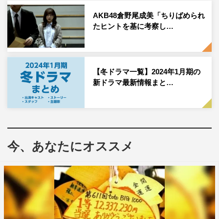
「合コン」や「婚活パーティー」だけでなく、「婚活アプ
AKB48倉野尾成美「ちりばめられ
リ」や「オンラインデート」など、出会う方法も時代とと
たヒントを基に考察し…
もに変化し、ますます婚活市場は活発化。まさに婚活戦国
時代が到来している今、最新の婚活事情を通して登場人物
たちをコミカルに描く。
【冬ドラマ一覧】2024年1月期の
新ドラマ最新情報まと…
福田が演じるヒロインは、著者である南綾子自身。33歳の
売れない小説家・南綾子は、生涯のパートナーを求めて奮
闘中。ある日、そんな彼女の前にかつて「クソ男・オブ・
ザ・イヤー」の栄冠を与えたクズ男・山田が幽霊となって
出現する。彼は自らが成仏するため、綾子のバディとなり
今、あなたにオススメ
婚活をサポートすることに。
しかし、本気が空回りして遊び目的の男性に引っかかって
しまったり、相手を生理的にどうしても受け付けなかった
り、いざトントン拍子で結婚が進みそうになると怖気づい
てしまったり…と、婚活で出会う男性たちと展開する“恋