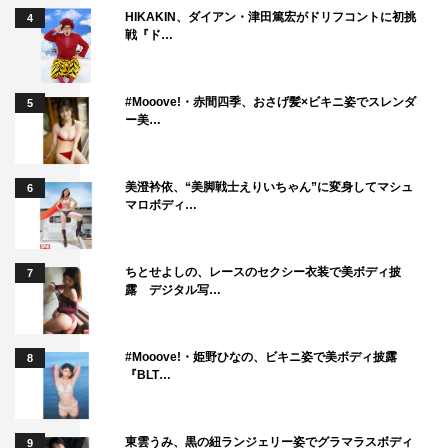
綾子に）とても似ていると思いました”とおっしゃいまし
HIKAKIN、ダイアン・津田篤宏がドリフコントに初挑
4
た。多くの女性スタッフから、“主人公にとても共感でき
戦『ド…
る！”という声は聞いていましたが、“自分に似ている”とお
っしゃった福田さん。ドラマのリハーサルを重ねれば重ね
#Mooove!・赤間四季、おさげ髪×ビキニ姿でスレンダ
5
るほど、ドラマの主役・南綾子が鮮明になっていきまし
ー美…
た。福田さんの言い回しや動き方によって、台本がうねり
と共感を得るものに変化していく喜びを強烈に感じていま
美澄衿依、“美脚戦士えりいちゃん”に変身してマシュ
6
す。監督の提案に対する対応力の高さは半端なしです。映
マロボディ…
像になったら面白くないはずがありません。女性だけでな
く男性も応援したくなるであろう、福田麻貴さんが演じる
ちとせよしの、レースのセクシー衣装で美ボディ披
7
南綾子とドラマにご期待ください！
露 デジタル写…
番組情報
#Mooove!・姫野ひなの、ビキニ姿で美ボディ披露
8
『BLT…
『婚活1000本ノック』
フジテレビ系
2024年1月スタート
東雲うみ、黒の紐ランジェリー姿でグラマラスボディ
9