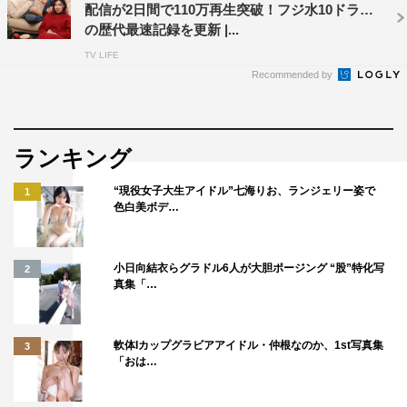
配信が2日間で110万再生突破！フジ水10ドラマ
自分を主人公にする、という設定はもちろん自分で考えた
の歴代最速記録を更新 |...
のですが、書いたときはまさかドラマ化されるとは想像し
TV LIFE
ておらず、自分が主人公となったドラマがこれからつくら
Recommended by
れるという事実にずっと戦慄しています。結婚したいのか
恋愛したいのか、それとも1人で生きていきたいのか、時
に破天荒に、時にみみっちく思い悩み行動する1人の女性
ランキング
を、福田さんには伸び伸びと自由に演じてもらいたいで
“現役女子大生アイドル”七海りお、ランジェリー姿で
1
す。そしてそんな主人公に対し、こんな女は嫌だとか結婚
色白美ボデ…
できないはずだとか悪口を言いながら見ていただくのも一
興だと思います。
小日向結衣らグラドル6人が大胆ポージング “股”特化写
2
真集「…
プロデュース 羽鳥健一（フジテレビ ドラマ・
映画制作部）コメント
軟体Iカップグラビアアイドル・仲根なのか、1st写真集
3
「おは…
福田麻貴さんに、原作をお読みになった感想をお伺いする
機会があったのですが、開口一番、“（小説の主人公の南