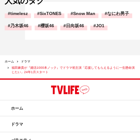
人気のタグ
timelesz
SixTONES
Snow Man
なにわ男子
乃木坂46
櫻坂46
日向坂46
JO1
ホーム
ドラマ
福田麻貴が『婚活1000本ノック』でドラマ初主演「応援してもらえるように一生懸命演
じたい」24年1月スタート
ホーム
ドラマ