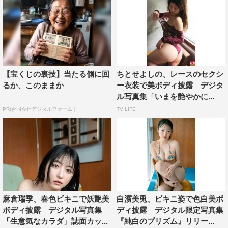
【宝くじの裏技】当たる側に回
ちとせよしの、レースのセクシ
るか、このままか
ー衣装で美ボディ披露 デジタ
ル写真集「いまを艶やかに...
PR(合同会社デジタルファーム )
TV LIFE
麻倉瑞季、春色ビキニで妖艶美
白濱美兎、ビキニ姿で色白美ボ
ボディ披露 デジタル写真集
ディ披露 デジタル限定写真集
「生意気なカラダ」誌面カッ...
『純白のプリズム』リリー...