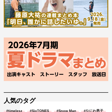
人気のタグ
timelesz
SixTONES
Snow Man
なにわ男子