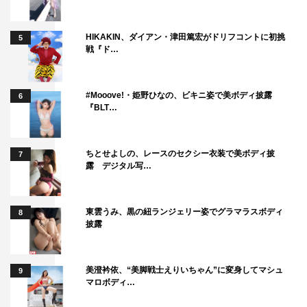
HIKAKIN、ダイアン・津田篤宏がドリフコントに初挑
5
戦『ド…
#Mooove!・姫野ひなの、ビキニ姿で美ボディ披露
6
『BLT…
ちとせよしの、レースのセクシー衣装で美ボディ披
7
露 デジタル写…
東雲うみ、黒の紐ランジェリー姿でグラマラスボディ
8
披露
美澄衿依、“美脚戦士えりいちゃん”に変身してマシュ
9
マロボディ…