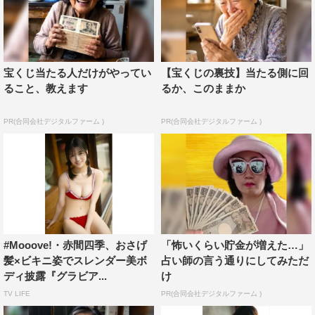
宝くじ当たる人だけがやってい
【宝くじの裏技】当たる側に回
ること、教えます
るか、このままか
PR(合同会社デジタルファーム )
PR(合同会社デジタルファーム )
#Mooove!・赤間四季、おさげ
「怖いくらい貯金が増えた…」
髪×ビキニ姿でスレンダー美ボ
占い師の言う通りにしてみただ
ディ披露『グラビア...
け
TV LIFE
PR(合同会社デジタルファーム )