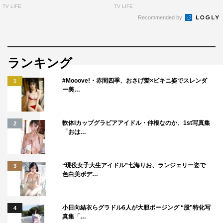
TV LIFE
TV LIFE
Recommended by
ランキング
#Mooove!・赤間四季、おさげ髪×ビキニ姿でスレンダ
1
ー美…
軟体Iカップグラビアアイドル・仲根なのか、1st写真集
2
「おは…
“現役女子大生アイドル”七海りお、ランジェリー姿で
3
色白美ボデ…
小日向結衣らグラドル6人が大胆ポージング “股”特化写
4
真集「…