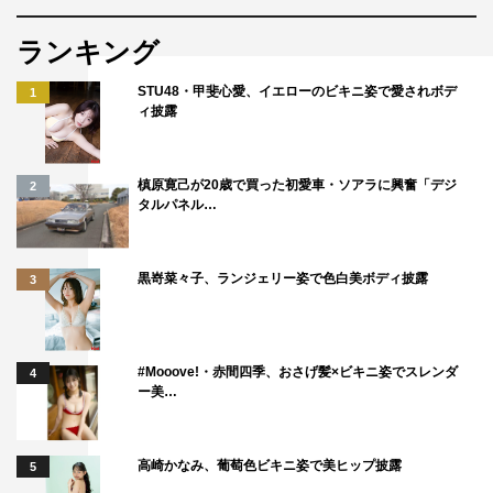
番組情報
ランキング
『マルス－ゼロの革命－』
STU48・甲斐心愛、イエローのビキニ姿で愛されボデ
1
ィ披露
テレビ朝日系
毎週火曜 午後9時～
槙原寛己が20歳で買った初愛車・ソアラに興奮「デジ
2
公式HP：
https://www.tv-asahi.co.jp/mars/
タルパネル…
©テレビ朝日
黒嵜菜々子、ランジェリー姿で色白美ボディ披露
3
#Mooove!・赤間四季、おさげ髪×ビキニ姿でスレンダ
4
ー美…
道枝駿佑
高崎かなみ、葡萄色ビキニ姿で美ヒップ披露
5