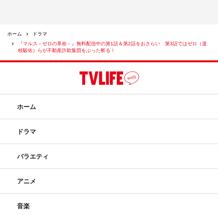
ホーム
ドラマ
『マルス－ゼロの革命－』無料配信中の第1話＆第2話をおさらい 第3話ではゼロ（道
枝駿佑）らが不動産詐欺集団をぶった斬る！
ホーム
ドラマ
バラエティ
アニメ
音楽