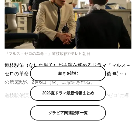
『マルス－ゼロの革命－』道枝駿佑©テレビ朝日
道枝駿佑（なにわ男子）が主演を務めるドラマ『マルス－
続きを読む
ゼロの革命－』（テレビ朝日系 毎週火曜 午後9時～）
の第3話が、2月6日（火）に放送される。
2026夏ドラマ最新情報まとめ
道枝駿佑演じる謎多きカリスマ転校生・美島零“ゼロ”に導
かれた落ちこぼれ高校生たちが7人で「マルス」という動
画集団を結成し、悪事に手を染める大人たちに正義の鉄槌
グラビア関連記事一覧
を下していく『マルス－ゼロの革命－』。
1話完結という視聴しやすいスタイルに加え、毎話登場す