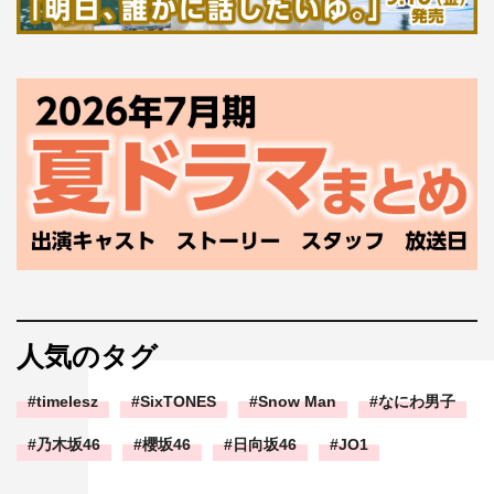
人気のタグ
timelesz
SixTONES
Snow Man
なにわ男子
乃木坂46
櫻坂46
日向坂46
JO1