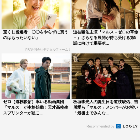
トとして選んだのは“スポーツ界のドン”といわれる、大手
スポーツメーカーの重役の火野武夫（勝村政信）。“陸上
界のプリンス”として世間から注目を浴びていた早熟の天
宝くじ当選者「〇〇をやらずに買う
道枝駿佑主演『マルス－ゼロの革命
才で、その経済効果は100億円とも言われた高校生スプリ
のはもったいない」
－』さらなる展開が待ち受ける第5
ンター・不破壮志（日向亘）を金儲けの材料にした挙げ
話に向けて重要ポ...
PR(合同会社デジタルファーム )
句、その選手生命を簡単に奪い去ることになる非情な振る
舞いを…。本来であれば、日本陸上界のスーパースターと
なるはずだった未来ある少年を貶めた、大人の欲と闇にま
みれた極秘プロジェクトを暴き出し、火野を権力の座から
引きずり下ろすことに成功した。
そして第3話では、不動産詐欺集団（地面師）と対決。杏
ゼロ（道枝駿佑）率いる動画集団
板垣李光人の誕生日を道枝駿佑、吉
「マルス」が本格始動！天才高校生
川愛ら「マルス」メンバーがお祝い
花の父・直道（鶴見辰吾）を嵌めた詐欺師・立花（尾美と
スプリンターが起こ...
「最後までみんな...
しのり）らに近づき、彼らなりのやり方で詐欺集団をぶっ
た斬る。詐欺被害で父親が会社を追われ、苦しむ杏花を
Recommended by
「マルス」のメンバーたちは救うことができるのか。