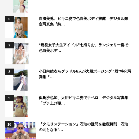
白濱美兎、ビキニ姿で色白美ボディ披露 デジタル限
6
定写真集『純…
“現役女子大生アイドル”七海りお、ランジェリー姿で
7
色白美ボデ…
小日向結衣らグラドル6人が大胆ポージング “股”特化写
8
真集「…
似鳥沙也加、大胆ビキニ姿で舌ペロ デジタル写真集
9
「ブチ上げ極…
『タモリステーション』石油の疑問を徹底解剖 石油
10
の元となる“…