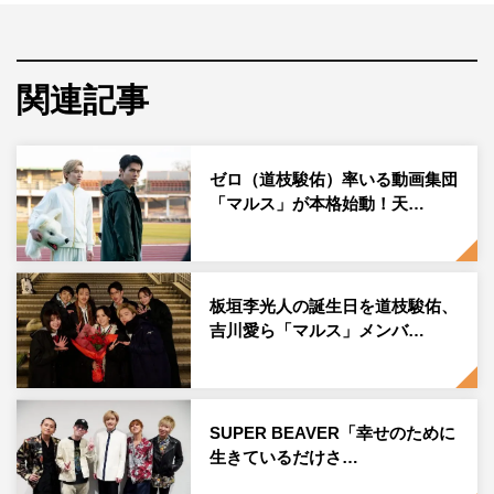
る敵（＝ターゲット）を、ゼロをはじめとした「マルス」
メンバーたちが“成敗”していく勧善懲悪ストーリーは、閉
塞感漂う今の世の中に一石を投じる、痛快な1時間となっ
関連記事
ている。
ゼロ（道枝駿佑）率いる動画集団
「マルス」が本格始動！天…
板垣李光人の誕生日を道枝駿佑、
吉川愛ら「マルス」メンバ…
SUPER BEAVER「幸せのために
生きているだけさ…
『マルス－ゼロの革命－』
江口洋介
©テレビ朝日