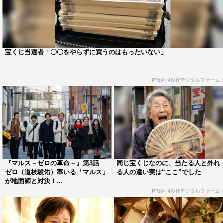
る中、動画集団「マルス」を結成した7人はネットとSNS
を駆使し、巨大な権力を笠に悪事を働く大人たちに裁きを
下していくことを誓う。
宝くじ当選者「〇〇をやらずに買うのはもったいない」
PR(合同会社デジタルファーム )
『マルス－ゼロの革命－』第3話
同じ宝くじなのに、当たる人と外れ
ゼロ（道枝駿佑）率いる「マルス」
る人の違い実は“ここ”でした
が地面師と対決！...
PR(合同会社デジタルファーム )
『マルス－ゼロの革命－』勝村政信©テレビ朝日
第2話では「マルス」が本格始動。彼らが最初のターゲッ