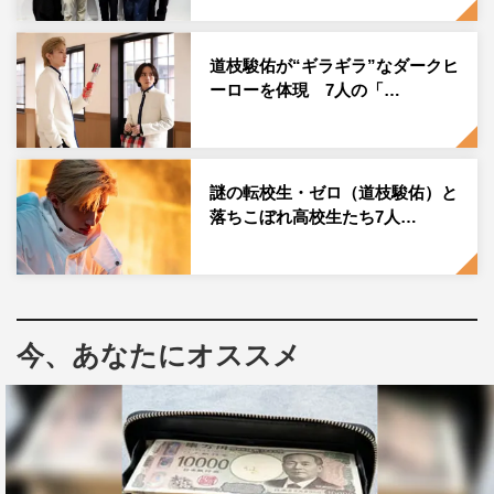
2月6日（火）に迎える第3話の放送を前に、第1話＆第2話
をざっくりおさらい。この先も個人情報の流出、詐欺、闇
道枝駿佑が“ギラギラ”なダークヒ
バイト…と、大人社会の闇に鋭く斬り込んでいく本作を、
ーローを体現 7人の「…
より楽しむためのポイントを解説。“現代版・必殺仕事
人”とも言える「マルス」の爽快な活躍を振り返る。なお
第1話・第2話は、TVerで無料配信中。
謎の転校生・ゼロ（道枝駿佑）と
落ちこぼれ高校生たち7人…
有名進学校の桜明学園に季節外れの転校生・ゼロがやって
きたところからスタートした第1話。それぞれの事情で、
進学校の中で落ちこぼれてしまっていた、逢沢渾一（板垣
李光人）、貴城香恋（吉川愛）、二瓶久高（井上祐貴）、
今、あなたにオススメ
桜庭杏花（横田真悠）、呉井賢成（山時聡真）、桐山球児
（泉澤祐希）を集めたゼロは、学園に蔓延るいじめ、そし
てスクールカウンセラー・毛利（野間口徹）が生徒たちを
クスリ漬けにしていたという驚がくの事実を暴き出す。
有名進学校で起きた前代未聞の醜聞に学校内外が騒然とな