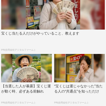
る。
「藤巻先生が好きだから、放っておけないんです」。郡司
の裏切りと併せ、第3話ラストで視聴者の度肝を抜いたの
が検査技師・久留米穂希（波瑠）の告白。久留米はこれま
宝くじ当たる人だけがやっていること、教えます
で、大学病院内で次々と人命を奪ってきたギフトに執拗な
までの興味を示し、視聴者からも「久留米さん何者？」
「久留米さんは味方であってほしいなぁ…」と注目されて
PR(合同会社デジタルファーム )
いる。
しかし、その真意はいまだ図り知れず、藤巻もますます疑
心暗鬼になる一方。そんな状況下で放たれた不意の告白。
実は、妻子ある藤巻を動揺させた久留米の告白には、“意
【当選した人が暴露】宝くじ運
“宝くじは運じゃなかった”当た
外な真相”が隠されていたことが明らかとなる!?
が動く時、必ずある前触れ
る人の“共通点”を知っただけ
PR(合同会社デジタルファーム )
PR(合同会社デジタルファーム )