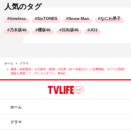
人気のタグ
timelesz
SixTONES
Snow Man
なにわ男子
乃木坂46
櫻坂46
日向坂46
JO1
ホーム
ドラマ
藤巻（反町隆史）＆久留米（波瑠）が白鳥（佐々木蔵之介）に反撃開始 ギフトの院外
感染も発覚！？『グレイトギフト』第4話
ホーム
ドラマ