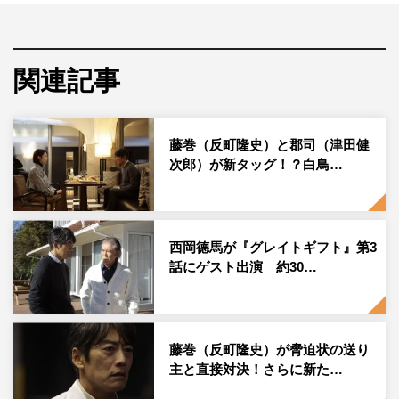
理想の医療を実現するため…病理医・藤巻達臣（反町）に
よって極秘培養されたギフトを悪用し、邪魔者を次々と消
してきた新理事長・白鳥稔（佐々木蔵之介）。2月1日放送
関連記事
の第3話では白鳥の暴走を阻止すべく、藤巻と心臓外科
医・郡司博光（津田健次郎）が反撃の新タッグを結成し
藤巻（反町隆史）と郡司（津田健
た。
次郎）が新タッグ！？白鳥…
しかし実のところ、郡司は白鳥への忠誠心を堅持したまま
だった。終盤では、すべては白鳥と郡司が仕掛けたトラッ
プだったことが判明。郡司がギフトを使い、白鳥の新ター
西岡德馬が『グレイトギフト』第3
ゲットを殺害し…。
話にゲスト出演 約30…
藤巻（反町隆史）が脅迫状の送り
主と直接対決！さらに新た…