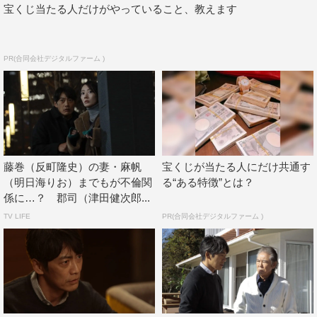
宝くじ当たる人だけがやっていること、教えます
一方、ギフトを使った連続殺人も超加速。あろうことか、
ギフトの院外感染が発覚する。政財界の大物が3人、立て
続けにギフトによる急性心不全で死亡してしまう。同時
PR(合同会社デジタルファーム )
に、藤巻が培養していたギフトが何者かによって盗み出さ
れていたことが判明。これまで権力争いのために悪用され
てきたギフトだが、ここへ来て“金”が絡んだ連続殺人にま
でも発展していく。
容赦なく負の猛威を振るい続けるギフト。果たして、新た
藤巻（反町隆史）の妻・麻帆
宝くじが当たる人にだけ共通す
（明日海りお）までもが不倫関
る“ある特徴”とは？
に“死のフラグ”を立てられる登場人物とは。最強ならぬ
係に…？ 郡司（津田健次郎...
最“凶”コンビ、闇堕ち一直線の白鳥＆裏切りドクター・郡
TV LIFE
PR(合同会社デジタルファーム )
司の“飽くなき暴走”と“最強コンビ”藤巻＆久留米の対立は
どんな局面に向かって舵を切るのか。どこまでも渦巻く嫉
妬と裏切り、そして今回も最後の最後に待ち受ける、古今
未曽有の新局面に期待が高まる。