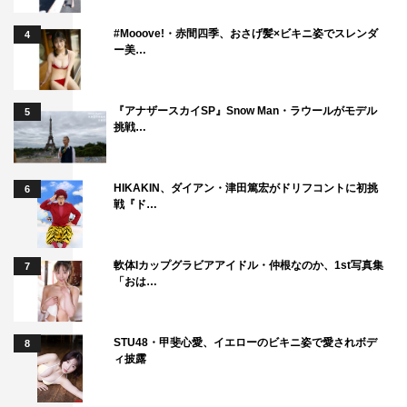
番組公式HP：
https://www.tv-asahi.co.jp/greatgift/
#Mooove!・赤間四季、おさげ髪×ビキニ姿でスレンダ
4
ー美…
『アナザースカイSP』Snow Man・ラウールがモデル
5
挑戦…
HIKAKIN、ダイアン・津田篤宏がドリフコントに初挑
6
戦『ド…
軟体Iカップグラビアアイドル・仲根なのか、1st写真集
7
「おは…
STU48・甲斐心愛、イエローのビキニ姿で愛されボデ
8
©テレビ朝日
ィ披露