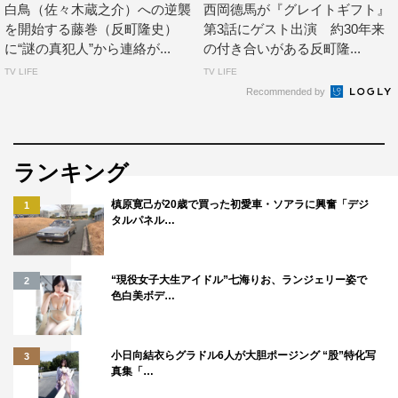
白鳥（佐々木蔵之介）への逆襲
西岡德馬が『グレイトギフト』
を開始する藤巻（反町隆史）
第3話にゲスト出演 約30年来
に“謎の真犯人”から連絡が...
の付き合いがある反町隆...
TV LIFE
TV LIFE
Recommended by
ランキング
槙原寛己が20歳で買った初愛車・ソアラに興奮「デジ
1
タルパネル…
『グレイトギフト』©テレビ朝日
“現役女子大生アイドル”七海りお、ランジェリー姿で
2
番組情報
色白美ボデ…
木曜ドラマ『グレイトギフト』
小日向結衣らグラドル6人が大胆ポージング “股”特化写
3
テレビ朝日系
真集「…
毎週木曜 午後9時～9時54分