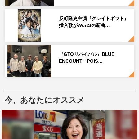
反町隆史主演『グレイトギフト』
挿入歌がWurtSの新曲…
『グレイトギフト』©テレビ朝日
『GTOリバイバル』BLUE
ENCOUNT「POIS…
ダークサイドまっしぐらの白鳥、盛大な裏切りで藤巻を出
し抜いた郡司に、視聴者も震えっぱなし。SNSにも「郡司
先生―!!! まじかー!!!」「郡司先生あんたもグルか…」「ど
こまでもサイコパスな白鳥教授」「白鳥先生怖すぎて、藤
今、あなたにオススメ
巻先生の振り回され方がもう…」と、阿鼻叫喚の声がこだ
ました。
毎話“死のフラグ”が次々と立ち、犠牲者が後を絶たない
『グレイトギフト』。そんな中、2月8日放送の第4話で
は、拡大の一途をたどる連続殺人に衝撃の急展開が訪れ