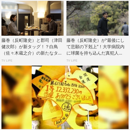
藤巻（反町隆史）と郡司（津田
藤巻（反町隆史）が“最後にし
健次郎）が新タッグ！？白鳥
て悲願の下剋上”！大学病院内
（佐々木蔵之介）の新たなタ...
に球菌を持ち込んだ真犯人...
TV LIFE
TV LIFE
『グレイトギフト』©テレビ朝日
さらに、第4話では藤巻＆久留米の“最強の変人タッグ”が
ギフトによる負の連鎖を断ち切るべく、ついに反撃開始。
対人関係においてはすこぶる不器用ながらも、病理の分野
では類まれなる洞察力＆研究能力を誇る2人。彼らは一体
どんな手に打って出るのか。最強タッグの一挙手一投足に
注目だ。