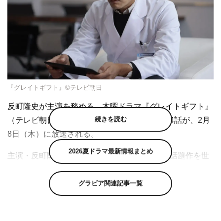
『グレイトギフト』©テレビ朝日
反町隆史が主演を務める、木曜ドラマ『グレイトギフト』
続きを読む
（テレビ朝日系 毎週木曜 午後9時～）の第4話が、2月
8日（木）に放送される。
2026夏ドラマ最新情報まとめ
主演・反町隆史×脚本・黒岩勉という、数々の話題作を世
に送り出してきた2人が“グレイトタッグ”を組む完全オリ
ジナル作品『グレイトギフト』。完全犯罪の殺人を可能に
グラビア関連記事一覧
する未知の殺人球菌「ギフト」を巡る、衝撃のサバイバル
医療ミステリーだ。