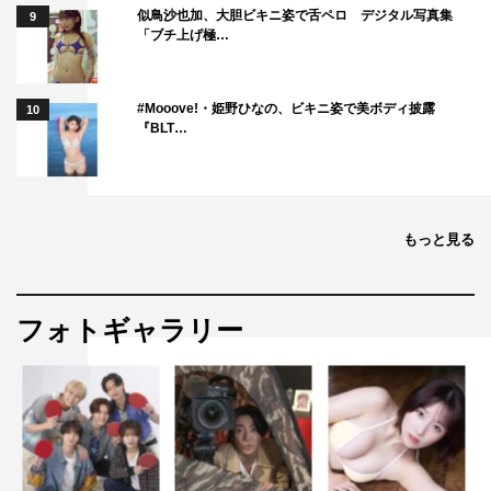
似鳥沙也加、大胆ビキニ姿で舌ペロ デジタル写真集
9
「ブチ上げ極…
#Mooove!・姫野ひなの、ビキニ姿で美ボディ披露
10
グレイトギフト
『BLT…
もっと見る
フォトギャラリー