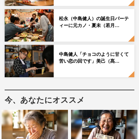
松永（中島健人）の誕生日パーテ
ィーに元カノ・夏未（若月…
中島健人「チョコのように甘くて
苦い恋の回です」美己（髙…
『リビングの松永さん』©カンテレ
先週3月12日放送の第10話では、松永＆美己、健太郎と朝
子のペアが水族館でWデート。健太郎と朝子のアシストも
あって、松永が美己に想いを告白。ついに両想いになれた
今、あなたにオススメ
2人は…。
健太郎と朝子の“おためしキス”のオトナの恋のシーンもあ
り、10話のOA中に、「#リビ松みてる」「＃リビングの松
永さん」でXの世界トレンド1位、2位を独占。日本では