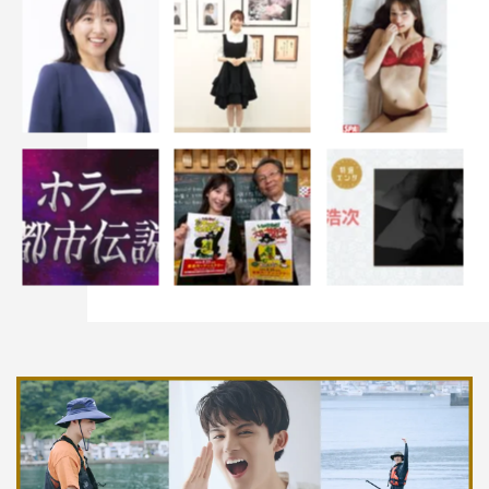
ピーは、すべて中島自身が作成。ドラマの各話の撮影が終
わったタイミングで毎週、中島が考えて提案してくれてい
たという。
加えて、世界トレンド1位になった「＃リビ松みてる」の
タグも中島が考えたもの。スタッフと一緒に自らもドラマ
を盛り上げていくという座長の姿勢が、このエピソードに
表れている。
台湾で3月15日に行われたファンミーティングでも大成功
を収めた『リビングの松永さん』、動き出した松永＆美
己、健太郎＆朝子の2つの恋が、早くも超展開を見せる第
11話も注目だ。
番組情報
火ドラ★イレブン『リビングの松永さん』
カンテレ・フジテレビ系