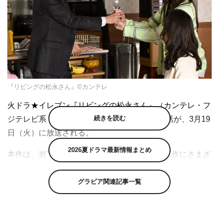
『リビングの松永さん』©カンテレ
火ドラ★イレブン『リビングの松永さん』（カンテレ・フ
続きを読む
ジテレビ系 毎週火曜 午後11時～）の第11話が、3月19
日（火）に放送される。
2026夏ドラマ最新情報まとめ
本作は、岩下慶子による同名人気コミックを原作にさまざ
まな世代の男女が共に暮らすシェアハウスを舞台に描く、
ドキドキ年の差ラブコメディー。グラフィックデザイナー
グラビア関連記事一覧
の松永純（29／中島健人）は、ひょんなことから女子高生
のミーコこと園田美己（17／髙橋ひかる）と、同じシェア