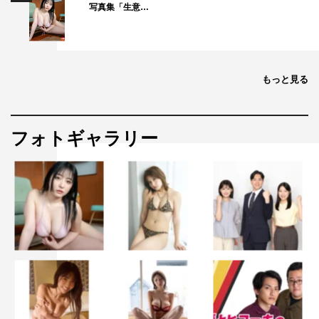
写真集「生意…
で考えられるようになって、ワガママ言わずに松永さんを
仕事に送り出すシーンも美己が強くなっていく感じが見え
て。私自身も美己が大人になっていく…って感覚でした。
松永さんも1人で抱え込むんじゃなくて、美己と共有して
もっと見る
くれるようになったのもすごくうれしいなと思いながら演
じていました」としみじみ。
フォトギャラリー
11話の見どころについては「10話のラストでようやく2人
の思いがちゃんと形になったのに、11話では別のもどかし
さが生まれて…2人は両想いなのに、それを隠さなきゃい
けない。この不思議な関係性の見え方が、逆にすごくかわ
いいなと思っています。また、松永さんのお仕事シーンが
たくさんあるので、かっこいい松永さんのスーツ姿も拝め
ます！」とアピール。