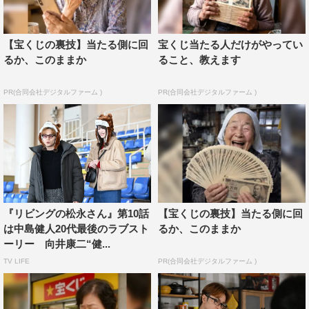
「#リビ松みてる」「＃リビングの松永さん」「#健ちゃ
ん」でトレンド1～3位までを独占するなど大きな話題に。
【宝くじの裏技】当たる側に回
宝くじ当たる人だけがやってい
3月19日放送の第11話では、“同居人以上、恋人未満!? プ
るか、このままか
ること、教えます
ラトニックな愛を育む松永と美己の恋に最大の危機が！
PR(合同会社デジタルファーム )
PR(合同会社デジタルファーム )
朝子には思わぬキスの後遺症!?”という、両想いになった松
永＆美己の2人に早くも最大のピンチが。さらには健太郎
＆朝子のオトナの恋もこじれてしまい…と、またもやドギ
マギヤキモキする展開に。
中島は11話について「一難去ってまた一難、この恋、松永
ディスタンス！」と見どころをキャッチコピーにして披
『リビングの松永さん』第10話
【宝くじの裏技】当たる側に回
露。「楽な恋愛は、ないんだよね。スムーズな恋愛なんて
は中島健人20代最後のラブスト
るか、このままか
聞いたことないし、だからこそ、一難去ってまた一難って
ーリー 向井康二“健...
いうのが恋愛の醍醐味とも思うから。そこをどう乗り越え
TV LIFE
PR(合同会社デジタルファーム )
るかで人生楽しめるかが変わるなと、今回の11話で分かる
気がします。しかも、ミーコが松永に対する思いがあふれ