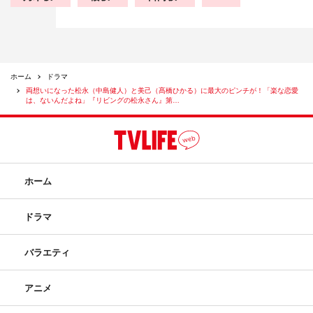
Instagram：@matsunagasan8
TikTok：@matsunagasan8
TVer：
https://tver.jp/episodes/epkkarhw10
カンテレドーガ：
https://ktv-smart.jp/store/series.php?
ホーム
ドラマ
id=KTV6360
両想いになった松永（中島健人）と美己（髙橋ひかる）に最大のピンチが！「楽な恋愛
は、ないんだよね」『リビングの松永さん』第…
ホーム
ドラマ
バラエティ
©カンテレ
アニメ