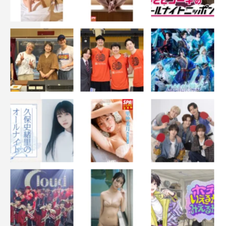
『リビングの松永さん』©カンテレ
また、これまで『リビングの松永さん』でリリースしてい
るドラマの各話の見どころのキャッチコピーは、＃1が
「好きと言わないラブストーリーを、ぜひ、お楽しみくだ
さい！」、＃2が「今の世に必要な昭和を、松永の生き様
から感じることができる」、＃3が「お待たせいたしまし
た。今夜からラブストーリーの始まりです！」、＃4が