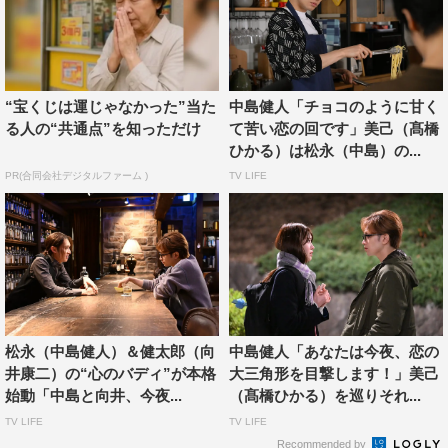
ている時に、いろんなトラブルが起きるんですよ。やっぱ
り、恋にトラブルは付き物だね」とニッコリ。
“宝くじは運じゃなかった”当た
中島健人「チョコのように甘く
る人の“共通点”を知っただけ
て苦い恋の回です」美己（髙橋
ひかる）は松永（中島）の...
PR(合同会社デジタルファーム )
TV LIFE
松永（中島健人）＆健太郎（向
中島健人「あなたは今夜、恋の
『リビングの松永さん』©カンテレ
井康二）の“心のバディ”が本格
大三角形を目撃します！」美己
始動「中島と向井、今夜...
（髙橋ひかる）を巡りそれ...
中島にとって本作は、『彼女はきれいだった』以来、2年
TV LIFE
TV LIFE
ぶりに臨んだラブストーリー。あらためて演じた感想を聞
Recommended by