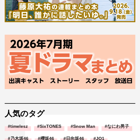
毎週火曜 午後11時～11時30分
出演：中島健人、髙橋ひかる、向井康二、藤原大祐、大久
保桜子、黒川智花 ほか
原作：『リビングの松永さん』 著者：岩下慶子（講談社
「KCデザート」刊）
脚本：田辺茂範
音楽：眞鍋昭大、畑添美菜
主題歌：Sexy Zone「puzzle」（Over The Top）
プロデューサー：萩原崇、島本講太、本郷達也、村山太郎
演出：金井純一、日暮謙、松川嵩史
制作協力：MMJ
制作：カンテレ、Storm Labels
人気のタグ
ドラマHP：https://www.ktv.jp/matsunagasan/
timelesz
SixTONES
Snow Man
なにわ男子
X（旧Twitter）：@matsunagasan8
乃木坂46
櫻坂46
日向坂46
JO1