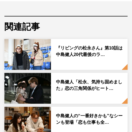
ハウスで共同生活をすることに。恋に不器用なカタブツの
アラサー男と、ピュアで一生懸命で恋愛偏差値「3」の女
子高生が、時に衝突し、時に助け合うことで互いを認め合
関連記事
い成長していく。
シェアハウスで暮らすメンバーとして、松永と男の友情で
『リビングの松永さん』第10話は
結ばれているバーテンダー・鈴木健太郎（27）を向井康
中島健人20代最後のラ…
二、医大に通う大学生でいずれ松永の恋のライバルになる
北条凌（20）を藤原大祐、カレー店でアルバイトしている
こと以外は生活スタイルが謎という不思議オタク系女子・
服部あかね（23）を大久保桜子、ヒロインの美己にとって
中島健人「松永、気持ち固めまし
た」恋の三角関係がヒート…
憧れのお姉さん的存在のネイリスト・大貫朝子（31）を黒
川智花が演じている。
中島健人の“一番好きかも”なシー
ンも登場「恋も仕事も全…