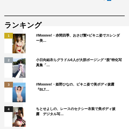
くと「やっぱり、ラブストーリーって難しいね（笑）。ラ
ブストーリー得意でしょ？ って言われることが多いけ
ど、撮影の中で恋愛のボルテージの調整がすごく難しかっ
ランキング
た部分もあって。これまで自分のやってきたラブストーリ
#Mooove!・赤間四季、おさげ髪×ビキニ姿でスレンダ
1
ーとは、ちょっと違う取り組み方をしないと無理だなと思
ー美…
いつつ。でも、あんまりそんなに考えすぎずに、俺史上最
もラフに丁寧にやった作品かもしれない」と。
小日向結衣らグラドル6人が大胆ポージング “股”特化写
2
そして、「演じることについて、結構深く考え込むタイプ
真集「…
なんだけど、この作品に関しては視聴者の皆さんに楽な気
持ちで見てほしいと思ってたし、演じ手がラフで楽な気持
#Mooove!・姫野ひなの、ビキニ姿で美ボディ披露
3
ちを持つことが大切な時もあるし。ラフなのに丁寧に作っ
『BLT…
てるって感じが多くの方に伝わればいいなって思いなが
ら、臨みました」と心境を明かした。
ちとせよしの、レースのセクシー衣装で美ボディ披
4
露 デジタル写…
両想いになり夢見心地の美己を演じる髙橋は、「11話で松
永さんの部屋の前の廊下で、ドア越しに松永さんに言われ