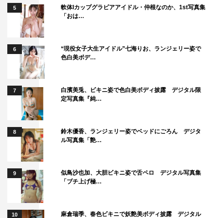
軟体Iカップグラビアアイドル・仲根なのか、1st写真集
5
るせりふがあって。実は、このせりふが『リビングの松永
「おは…
さん』の中で一番好きなんです。好きな人への思いについ
てのせりふなんですけど、私はめっちゃトキメキました！
“現役女子大生アイドル”七海りお、ランジェリー姿で
シチュエーションもすてきですし、やっぱり一度は言われ
6
色白美ボデ…
てみたいせりふなんです！」と力説。
さらに、「松永さんの言葉って、めちゃくちゃ名言が多い
白濱美兎、ビキニ姿で色白美ボディ披露 デジタル限
7
んですよね。やっぱりストレートに思いを伝えてくれるキ
定写真集『純…
ャラクターだからこそ刺さるものが多いんです。その中で
も今回のせりふは、松永さんの愛がじわじわと伝わってく
鈴木優香、ランジェリー姿でベッドにごろん デジタ
8
る。本当にキューって胸の奥が染みるようなせりふなの
ル写真集「艶…
で、ぜひ楽しみにしていただけたらうれしいです」とコメ
ント。
似鳥沙也加、大胆ビキニ姿で舌ペロ デジタル写真集
9
「ブチ上げ極…
また、ドラマ内で見せる美己の変化については「原作でも
美己の成長ってすごく見えると思うんですけど、ドラマで
麻倉瑞季、春色ビキニで妖艶美ボディ披露 デジタル
も成長がようやく見え始めてきたというか。相手のことま
10