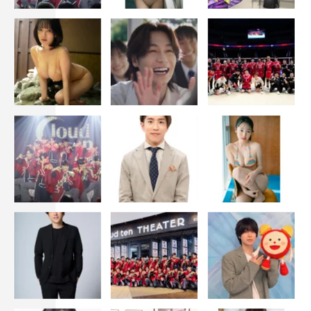
「中島と向井、今夜バーで待ち合わせます！いつもより艶
のある大人な回になるかも」、＃5が「ヒロインを守る男
たち…あなたは今夜、恋の大三角形を目撃します！余談だ
けど…標準語を話す向井康二もポイント（笑）」。
＃6が「バレンタインイブ！チョコのように甘くて苦い恋
の回。本番で初めてガチでパスタを作りました！」、＃7
が「松永、バースデーで弾けます！ こんな誕生日を一度
は過ごしてみたいな♡」、＃8が「ついに、ラブスクエア
突入！ 恋も仕事も全力な登場人物たちに、あなたは共感
するはず」、＃9が「出会いと別れの春。恋の風を吹かす
のは誰だ？ 松永、気持ち固めました。」、＃10が「バー
スデーイブにドラマ放送されます！ 明日30歳になりま
す。バースデーイブはリビングにいるあなたと…」。
そして、＃11が「一難去ってまた一難、この恋、松永ディ
スタンス！」だが、実はこれまでの11話までのキャッチコ