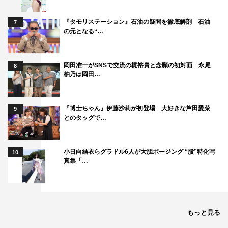
『タモリステーション』石油の疑問を徹底解剖 石油
7
の元となる“…
岡田准一がSNSで交流の梶裕貴と念願の初対面 永尾
8
柚乃は岡田…
『博士ちゃん』伊藤沙莉が初登場 大好きな芦田愛菜
9
とのタッグで…
小日向結衣らグラドル6人が大胆ポージング “股”特化写
10
真集「…
もっと見る