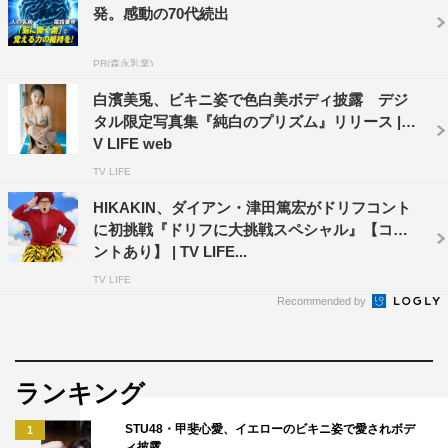
発。感動の70代続出
PR(森永乳業)
白濱美兎、ビキニ姿で色白美ボディ披露 デジ
タル限定写真集『純白のプリズム』リリース | T
V LIFE web
TV LIFE
HIKAKIN、ダイアン・津田篤宏がドリフコント
に初挑戦『ドリフに大挑戦スペシャル』【コメ
ントあり】 | TV LIFE...
TV LIFE
Recommended by
ランキング
STU48・甲斐心愛、イエローのビキニ姿で愛されボデ
1
ィ披露