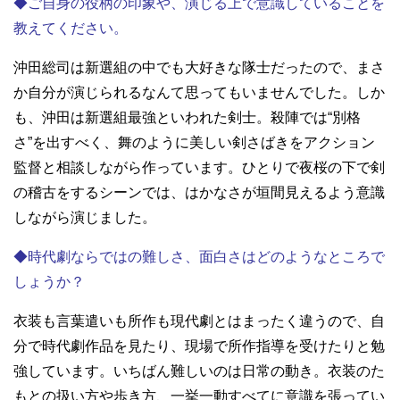
◆ご自身の役柄の印象や、演じる上で意識していることを
教えてください。
沖田総司は新選組の中でも大好きな隊士だったので、まさ
か自分が演じられるなんて思ってもいませんでした。しか
も、沖田は新選組最強といわれた剣士。殺陣では“別格
さ”を出すべく、舞のように美しい剣さばきをアクション
監督と相談しながら作っています。ひとりで夜桜の下で剣
の稽古をするシーンでは、はかなさが垣間見えるよう意識
しながら演じました。
◆時代劇ならではの難しさ、面白さはどのようなところで
しょうか？
衣装も言葉遣いも所作も現代劇とはまったく違うので、自
分で時代劇作品を見たり、現場で所作指導を受けたりと勉
強しています。いちばん難しいのは日常の動き。衣装のた
もとの扱い方や歩き方、一挙一動すべてに意識を張ってい