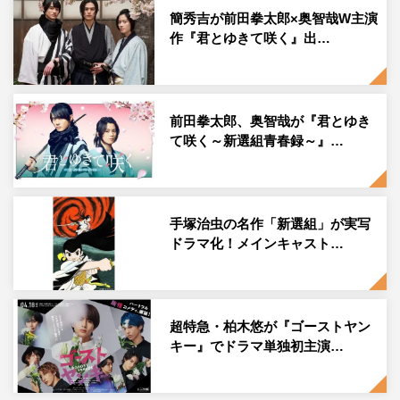
簡秀吉が前田拳太郎×奥智哉W主演
作『君とゆきて咲く』出…
前田拳太郎、奥智哉が『君とゆき
て咲く～新選組青春録～』…
手塚治虫の名作「新選組」が実写
ドラマ化！メインキャスト…
超特急・柏木悠が『ゴーストヤン
キー』でドラマ単独初主演…