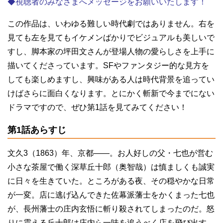
◆視聴者のみなさまへメッセージをお願いいたします！
この作品は、いわゆる難しい時代劇ではありません。右を
見ても左を見てもイケメンばかりでビジュアルも美しいで
すし、脚本家の坪田文さんが登場人物の愛らしさを上手に
描いてくださっています。
SF
やファンタジー的な見方を
しても楽しめますし、興味がある人は時代背景を追ってい
けばさらに面白くなります。とにかく斬新で今までにない
ドラマですので、ぜひ第1話を見てみてください！
第
1
話あらすじ
文久3（
1863
）年、京都――。お人好しの父・七也が営む
小さな茶屋で働く深草丘十郎（奥智哉）は慎ましくも誠実
に日々を生きていた。ところがある夜、その穏やかな日常
が一変。店に逃げ込んできた佐幕派藩士をかくまった七也
が、長州藩士の庄内玄悟に斬り殺されてしまったのだ。怒
りに震える丘十郎は庄内ら一味を追うべく店を飛び出す