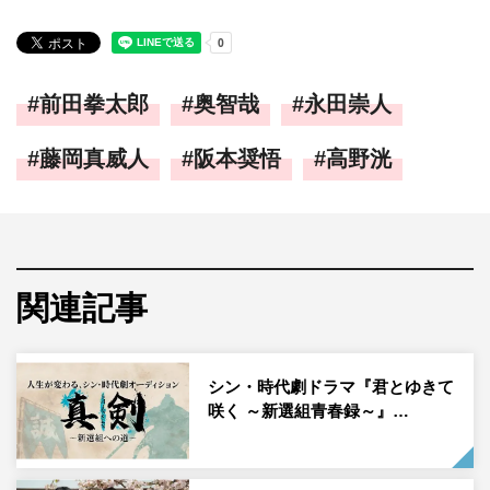
前田拳太郎
奥智哉
永田崇人
藤岡真威人
阪本奨悟
高野洸
関連記事
シン・時代劇ドラマ『君とゆきて
咲く ～新選組青春録～』…