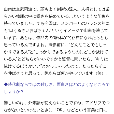
山南は文武両道で、頭もよく剣術の達人。人柄としては柔
らかい物腰の中に鋭さを秘めている…というような印象を
持っていました。でも今回は、メンバーとのバランス的に
も“口うるさいおばちゃん”というイメージで山南を演じて
います。あとは、作品内の“箸休め”的存在になれたらとも
思っているんですよね。撮影前に、“どんなことでもしっ
かりできる人”と“しっかりできるふうなのにどこか抜けて
いる人”とどちらがいいですかと監督に聞いたら、“キミは
抜けてるほうがいい”とおっしゃったので、だったらそこ
を伸ばそうと思って、隙あらば何かやっています（笑）。
◆時代劇ならではの難しさ、面白さはどのようなところで
しょうか？
難しいのは、外来語が使えないことですね。アドリブでつ
ながないといけないときに「
OK
」などという言葉は口に