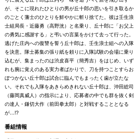
が、そこに現れたひとりの男が丘十郎の思いを引き取るか
のごとく藩士のひとりを鮮やかに斬り捨てた。彼は壬生浪
士組局長・近藤勇（高野洸）と名乗り、丘十郎に「お父上
の勇気に感謝する」と弔いの言葉をかけて去って行った。
逃げた庄内への復讐を誓う丘十郎は、壬生浪士組への入隊
を決意。隊士募集の張り紙を頼りに入隊試験の会場に乗り
込むが、集まったのは渋皮喜平（簡秀吉）をはじめ、いず
れも腕に覚えのある実力者ばかりで、刀を持つことすらお
ぼつかない丘十郎は試合に臨んでもまったく歯が立たな
い。それでも入隊をあきらめきれない丘十郎は、沖田総司
（藤岡真威人）の指示により、応募者の中でも群を抜く剣
の達人・鎌切大作（前田拳太郎）と対戦することとなる
が…
!?
番組情報