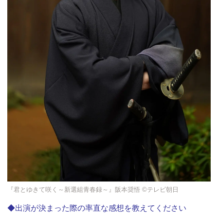
『君とゆきて咲く～新選組青春録～』阪本奨悟 ©テレビ朝日
◆出演が決まった際の率直な感想を教えてください