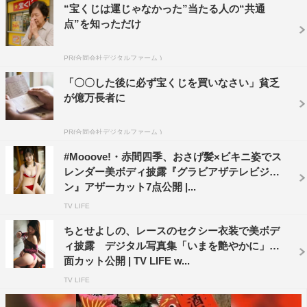
“宝くじは運じゃなかった”当たる人の“共通
点”を知っただけ
PR(合同会社デジタルファーム )
「〇〇した後に必ず宝くじを買いなさい」貧乏
が億万長者に
PR(合同会社デジタルファーム )
#Mooove!・赤間四季、おさげ髪×ビキニ姿でス
レンダー美ボディ披露『グラビアザテレビジョ
ン』アザーカット7点公開 |...
TV LIFE
ちとせよしの、レースのセクシー衣装で美ボデ
ィ披露 デジタル写真集「いまを艶やかに」誌
面カット公開 | TV LIFE w...
TV LIFE