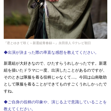
『君とゆきて咲く～新選組青春録～』永田崇人 ©テレビ朝日
◆出演が決まった際の率直な感想を教えてください。
新選組が大好きなので、ひたすらうれしかったです。新選
組を描いたドラマに一度、出演したことがあるのですが、
そのときは隊服を着る役柄じゃなくて…。今回は山南敬助
として隊服を着ることができてものすごくうれしかったで
すね。
◆ご自身の役柄の印象や、演じる上で意識していることを
教えてください。