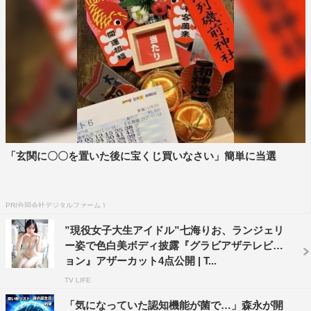
「玄関に〇〇を置いた後に宝くじ買いなさい」簡単に当選
PR(合同会社デジタルファーム )
”現役女子大生アイドル”七海りお、ランジェリ
ー姿で色白美ボディ披露『グラビアザテレビジ
ョン』アザーカット4点公開 | T...
TV LIFE
「気になっていた認知機能が菌で…」森永が開