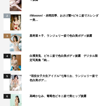
#Mooove!・赤間四季、おさげ髪×ビキニ姿でスレンダ
2
ー美…
黒嵜菜々子、ランジェリー姿で色白美ボディ披露
3
白濱美兎、ビキニ姿で色白美ボディ披露 デジタル限
4
定写真集『純…
“現役女子大生アイドル”七海りお、ランジェリー姿で
5
色白美ボデ…
高崎かなみ、葡萄色ビキニ姿で美ヒップ披露
6