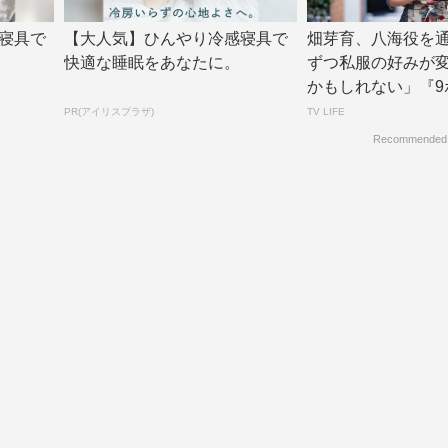
寝具で
【大人気】ひんやり冷感寝具で
畑芽育、八海役を
快適な睡眠をあなたに。
ずつ私服の好みが
かもしれない」『9ボ
TV LI...
PR(アイリスプラザ)
TV LIFE
Recommended