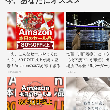
今、あなたにオススメ
「え、こんなセールやってた
七苗（川口春奈）とコウ
の？」80％OFF以上が続々登
（松下洸平）が最初に出
場！Amazonの本気が凄すぎる
場所で再会『9ボーダー
回 | TV L...
PR(Amazon)
TV LIFE