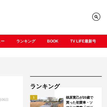
ュー
ランキング
BOOK
TV LIFE最新号
ランキング
槙原寛己が20歳で
1
月06日
買った初愛車・ソ