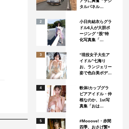
アラに興奮「デジ
タルパネル…
小日向結衣らグラ
2
ドル6人が大胆ポ
ージング “股”特
化写真集「…
“現役女子大生ア
3
イドル”七海り
お、ランジェリー
姿で色白美ボデ…
軟体Iカップグラ
4
ビアアイドル・仲
根なのか、1st写
真集「おは…
#Mooove!・赤間
5
四季、おさげ髪×