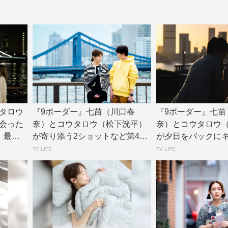
タロウ
『9ボーダー』七苗（川口春
『9ボーダー』七苗
会った
奈）とコウタロウ（松下洸平）
奈）とコウタロウ
』最終
が寄り添う2ショットなど第4話
が夕日をバックにキ
場面写真公開 |...
あらすじも到着 |...
TV LIFE
TV LIFE