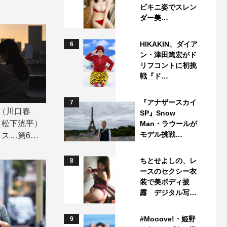
ビキニ姿でスレン
ダー美…
HIKAKIN、ダイア
6
ン・津田篤宏がド
リフコントに初挑
戦『ド…
『アナザースカイ
7
（川口春
SP』Snow
（松下洸平）
Man・ラウールが
モデル挑戦…
ス…第6話
ちとせよしの、レ
8
ースのセクシー衣
装で美ボディ披
露 デジタル写…
#Mooove!・姫野
9