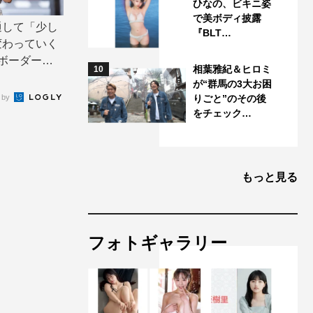
ひなの、ビキニ姿
で美ボディ披露
通して「少し
『BLT…
変わっていく
ーダー』 |
相葉雅紀＆ヒロミ
10
が“群馬の3大お困
 by
りごと”のその後
をチェック…
もっと見る
フォトギャラリー