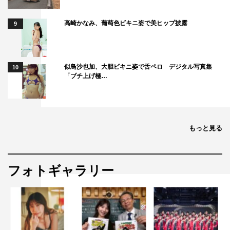
高崎かなみ、葡萄色ビキニ姿で美ヒップ披露
9
似鳥沙也加、大胆ビキニ姿で舌ペロ デジタル写真集
10
「ブチ上げ極…
もっと見る
フォトギャラリー