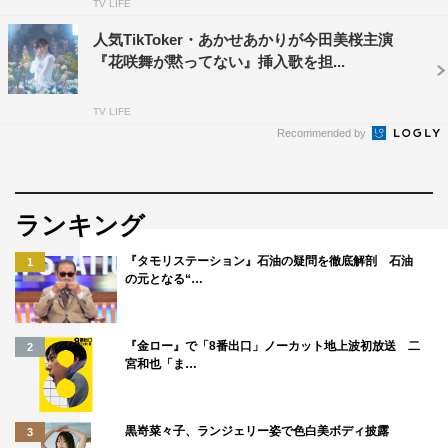
TV LIFE
人気TikToker・あかせあかりが今田美桜主演
『花咲舞が黙ってない』挿入歌を担...
TV LIFE
Recommended by
ランキング
『タモリステーション』石油の疑問を徹底解剖 石油
1
の元となる“…
『金ロー』で「8番出口」ノーカット地上波初放送 二
2
宮和也「ま…
黒嵜菜々子、ランジェリー姿で色白美ボディ披露
3