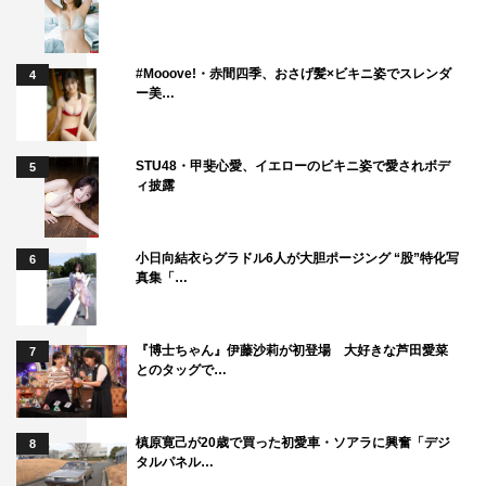
#Mooove!・赤間四季、おさげ髪×ビキニ姿でスレンダ
4
ー美…
STU48・甲斐心愛、イエローのビキニ姿で愛されボデ
5
ィ披露
小日向結衣らグラドル6人が大胆ポージング “股”特化写
6
真集「…
『博士ちゃん』伊藤沙莉が初登場 大好きな芦田愛菜
7
とのタッグで…
槙原寛己が20歳で買った初愛車・ソアラに興奮「デジ
8
タルパネル…