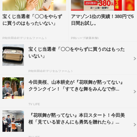
宝くじ当選者「〇〇をやらず
アマゾン1位の実績！380円で5
に買うのはもったいない」
日間お試し。
PR(合同会社デジタルファーム )
PR(ハーブ健康本舗)
宝くじ当選者「〇〇をやらずに買うのはもった
いない」
PR(合同会社デジタルファーム )
今田美桜、山本耕史が『花咲舞が黙ってない』
クランクイン！「すてきな舞をみんなで作...
TV LIFE
『花咲舞が黙ってない』本日スタート！今田美
桜「見ている皆さんにも勇気を贈れたら」...