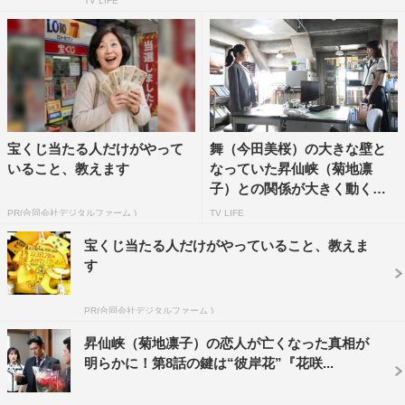
TV LIFE
宝くじ当たる人だけがやって
舞（今田美桜）の大きな壁と
いること、教えます
なっていた昇仙峡（菊地凛
子）との関係が大きく動く
『花咲...
PR(合同会社デジタルファーム )
TV LIFE
宝くじ当たる人だけがやっていること、教えま
す
PR(合同会社デジタルファーム )
昇仙峡（菊地凛子）の恋人が亡くなった真相が
明らかに！第8話の鍵は“彼岸花”『花咲...