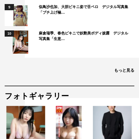
似鳥沙也加、大胆ビキニ姿で舌ペロ デジタル写真集
9
「ブチ上げ極…
麻倉瑞季、春色ビキニで妖艶美ボディ披露 デジタル
10
写真集「生意…
もっと見る
フォトギャラリー