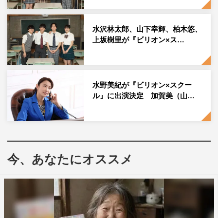
なジャンルの楽曲を精力的に手掛け、流行を押さえたサウ
ンドで幅広く対応しその実力を遺憾なく発揮する宮崎が
水沢林太郎、山下幸輝、柏木悠、
『ビリオン×スクール』の世界観にぴったりな音楽を完成
上坂樹里が『ビリオン×ス…
させた。
そして、圧倒的な存在感を誇る加賀美（山田）と、それを
秘書として支える芹沢（木南晴夏）を表したポスタービジ
水野美紀が『ビリオン×スクー
ュアルも完成。これまでにない新しいタイプのヒーローと
ル』に出演決定 加賀美（山…
なる教師像を表現するため、“フィクションの枠すらはみ
出してしまう”というコンセプトの下、実写とコミックを
融合させたビジュアルに。漫画のコマから飛び出てきたよ
うな勢いで強い視線を向ける加賀美と芹沢を表現し、漫画
今、あなたにオススメ
部分は学園で今後起こるであろう数々のドラマ展開を予感
させるものとなっている。
Ado コメント