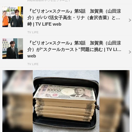
PR(合同会社デジタルファーム )
このたび『ビリオン×スクール』の主題歌を担当させてい
『ビリオン×スクール』第5話 加賀美（山田涼
ただくことになりました。主題歌の「ルル」は、
介）がパパ活女子高生・リナ（倉沢杏菜）と対
MARETUさんに楽曲提供していただきました。
峙 | TV LIFE web
すごく激しい楽曲で、聞くのにも体力が必要な新しいテイ
TV LIFE
ストになっています。決めつけられた正しさを壊したいと
『ビリオン×スクール』第3話 加賀美（山田涼
いう反骨精神を描いたエネルギッシュな楽曲になりまし
介）が“スクールカースト”問題に挑む | TV LIFE
た。ドラマはもちろん、主題歌もご一緒にお楽しみいただ
web
けるとうれしいです。
TV LIFE
プロデュース：江花松樹（フジテレビドラマ・映
画制作部）コメント
最高です。シビれました。“マジで？Ado!?”みたいな。世
の中の矛盾だらけの“腐ったルール”を劇中の加賀美のごと
くブッ壊す、暴れ馬のような最高の曲です。
抑圧された願望を解放する、Adoさんの力強い歌声に、き