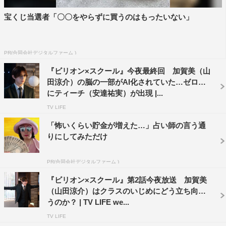
っと背中を押されるはず。学校で暴れ散らかす、加賀美＆
芹沢の活躍と重ねてお聞きください。あわせて劇伴も最高
宝くじ当選者「〇〇をやらずに買うのはもったいない」
にクールなものができました！主題歌とポスタービジュア
ルのごとく、ドラマの枠組みをはみ出し、大暴れするドラ
PR(合同会社デジタルファーム )
マを目指します。オンエアまで、“何が起こるか分からな
『ビリオン×スクール』今夜最終回 加賀美（山
い”のが『ビリオン×スクール』。金曜よる9時のチャイム
田涼介）の脳の一部がAI化されていた…ゼロ組
で、ぜひともリアルタイムでテレビの前にご着席くださ
にティーチ（安達祐実）が出現 |...
い!!
TV LIFE
番組情報
「怖いくらい貯金が増えた…」占い師の言う通
りにしてみただけ
『ビリオン×スクール』
フジテレビ系
PR(合同会社デジタルファーム )
2024年7月5日（金）スタート
『ビリオン×スクール』第2話今夜放送 加賀美
毎週金曜 午後9時～9時58分 ※初回15分拡大
（山田涼介）はクラスのいじめにどう立ち向か
うのか？ | TV LIFE we...
＜キャスト＞
TV LIFE