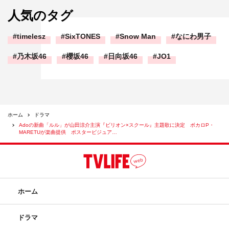
人気のタグ
timelesz
SixTONES
Snow Man
なにわ男子
乃木坂46
櫻坂46
日向坂46
JO1
ホーム
ドラマ
Adoの新曲「ルル」が山田涼介主演『ビリオン×スクール』主題歌に決定 ボカロP・
MARETUが楽曲提供 ポスタービジュア…
ホーム
ドラマ