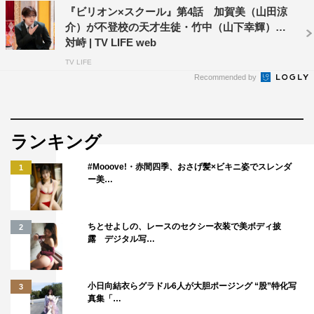
山田涼介、木南晴夏
『ビリオン×スクール』第4話 加賀美（山田涼
水沢林太郎、松田元太（Travis Japan）、大原梓、山下幸
介）が不登校の天才生徒・竹中（山下幸輝）と
輝、奥野壮、柏木悠（超特急）、上坂樹里、倉沢杏菜、小
対峙 | TV LIFE web
宮山莉渚
TV LIFE
志田未来、坂口涼太郎、永野宗典、MEGUMI
Recommended by
安達祐実、水野美紀、市村正親 ほか
脚本：我人祥太（『潜入捜査官 松下洸平』）ほか
ランキング
主題歌：Ado「ルル」（ユニバーサルミュージック）
#Mooove!・赤間四季、おさげ髪×ビキニ姿でスレンダ
プロデュース：江花松樹（『うちの弁護士は手がかかる』
1
ー美…
『クライムファミリー』ほか）
演出：瑠東東一郎（『うちの弁護士は手がかかる』『Gメ
ン』『極主夫道』『おっさんずラブ』シリーズ）、西岡和
ちとせよしの、レースのセクシー衣装で美ボディ披
2
露 デジタル写…
宏（『元彼の遺言状』『親愛なる僕へ殺意をこめて』）ほ
か
小日向結衣らグラドル6人が大胆ポージング “股”特化写
3
公式HP：
https://www.fujitv.co.jp/billion_t_school/
真集「…