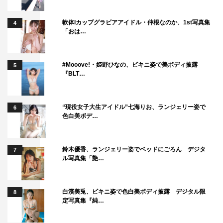
公式X：＠billion_t_sc
公式Instagram：＠fuji_kin9_7
軟体Iカップグラビアアイドル・仲根なのか、1st写真集
4
公式TikTok：＠billion_t_sc
「おは…
#Mooove!・姫野ひなの、ビキニ姿で美ボディ披露
5
『BLT…
©フジテレビ
“現役女子大生アイドル”七海りお、ランジェリー姿で
6
色白美ボデ…
鈴木優香、ランジェリー姿でベッドにごろん デジタ
7
ル写真集「艶…
2024年夏ドラマ
Ado
夏ドラマ
白濱美兎、ビキニ姿で色白美ボディ披露 デジタル限
8
定写真集『純…
山田涼介
木南晴夏