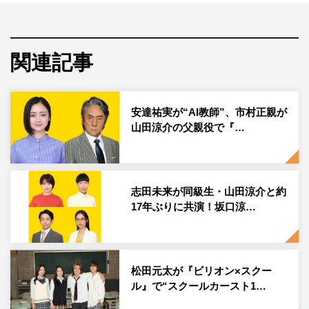
本作の主題歌が、ドラマの世界観にマッチしたAdoの新曲
「ルル」に決定。ボカロP・
MARETU
による提供曲で、矛
盾だらけの世の中のルールに反旗をひるがえすという内容
関連記事
の楽曲。肉厚でハードなメロディーに、多重人格的にギア
チェンジするAdoの歌唱が重なり、“常識をブッ壊す”とい
うドラマの世界観にマッチした主題歌となっている。
安達祐実が“AI教師”、市村正親が
山田涼介の父親役で『…
Adoは、2020年に「うっせぇわ」でメジャーデビューを果
たし、たちまち社会現象となり話題に。その後も「踊」や
「新時代」「唱」など、数々のヒット曲を連発するAdo
が、「ルル」で初となるフジテレビ制作ドラマの主題歌を
志田未来が同級生・山田涼介と約
担当する。なお、「ルル」はドラマ初回放送後の7月5日
17年ぶりに共演！坂口涼…
（金）午後10時15分から音源配信することも決定した。
また、本作の劇中音楽を『SPY×FAMILY』や『ワンパンマ
松田元太が『ビリオン×スクー
ン』などの人気作を多数手掛ける宮崎誠が担当すること決
ル』で“スクールカースト1…
定。ロック、ポップス、オーケストレーション等さまざま