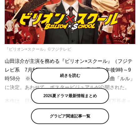
『ビリオン×スクール』©フジテレビ
山田涼介が主演を務める『ビリオン×スクール』（フジテ
レビ系 7月5日（金）スタート 毎週金曜 午後9時～9
続きを読む
時58分 ※初回15分拡大）の主題歌がAdoの新曲「ルル」
に決定。あわせて、ポスタービジュアルが公開された。
2026夏ドラマ最新情報まとめ
本作は、日本一の財閥系企業のトップであり“億万長者＝
ビリオネア”の主人公・加賀美零（山田）が、身分を隠し
グラビア関連記事一覧
て学校の教師となり、さまざまな問題に直面しながらも生
徒とともに成長していく姿を描く学園コメディー。