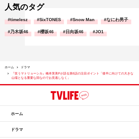
人気のタグ
timelesz
SixTONES
Snow Man
なにわ男子
乃木坂46
櫻坂46
日向坂46
JO1
ホーム
ドラマ
『笑うマトリョーシカ』橋本芙美Pが語る第6話の注目ポイント「後半に向けての大きな
山場となる重要な回なのでお見逃しなく」
ホーム
ドラマ