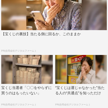
6話では清家（櫻井翔）がついに官房長官に就任します。
父・和田島（加藤雅也）と肩を並べることができた清家で
すが、その裏には母・浩子（高岡早紀）の策略が…。息子
を操り、権力を握らせ、その先の野望とは一体何なのか。
そんな中、浩子がまた道上（水川あさみ）の前に姿を現し
【宝くじの裏技】当たる側に回るか、このままか
ます。
浩子についての調べを進める道上がつかんだ“新事実”と
は？
PR(合同会社デジタルファーム )
6話はいろいろな意味で「俊哉くん」の回です。
高校時代に鈴木（玉山鉄二）と清家がどんな出会いをし
て、どんな思いで清家を政治家にしようとしてきたか、若
き日に誓った思い、長年清家と歩んできた日々、清家との
絆、今まで描かれなかった過去が描かれます。
宝くじ当選者「〇〇をやらずに
“宝くじは運じゃなかった”当た
買うのはもったいない」
る人の“共通点”を知っただけ
鈴木の過去を描いたうえで、6話では清家の母・浩子と鈴
木の壮絶なバトルを描きます。本格的に動き出した浩子が
PR(合同会社デジタルファーム )
PR(合同会社デジタルファーム )