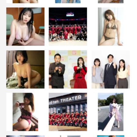
2024年夏ドラマ
夏ドラマ
櫻井翔
水川あさみ
玉山鉄二
笑うマトリョーシカ