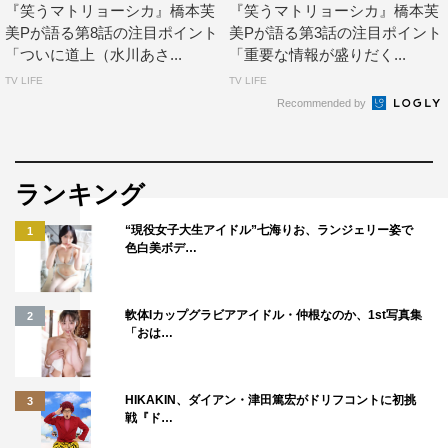
清家との出会いからこれまでの軌跡を思いながら、2人
『笑うマトリョーシカ』橋本芙
『笑うマトリョーシカ』橋本芙
美Pが語る第8話の注目ポイント
美Pが語る第3話の注目ポイント
の“悲願”が達成されたことに胸を熱くする鈴木（玉山鉄
「ついに道上（水川あさ...
「重要な情報が盛りだく...
二）だったが、その裏には浩子の影が忍び寄っていて…。
TV LIFE
TV LIFE
Recommended by
番組情報
金曜ドラマ『笑うマトリョーシカ』
TBS系
ランキング
毎週金曜 午後10時～10時54分
“現役女子大生アイドル”七海りお、ランジェリー姿で
1
色白美ボデ…
＜キャスト＞
道上香苗：水川あさみ
鈴木俊哉：玉山鉄二
軟体Iカップグラビアアイドル・仲根なのか、1st写真集
2
「おは…
山中尊志：丸山智己
旗手健太郎：和田正人
HIKAKIN、ダイアン・津田篤宏がドリフコントに初挑
3
佐々木光一：渡辺大
戦『ド…
青山直樹：曽田陵介