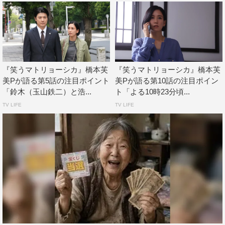
仕掛けてくるワナとは。
そしてラストは…ある人とある人のものすごいお芝居のぶ
つかり合いが見られます。
ぜひ、最後までリアルタイムで見届けてください！
ここぞという時のアツい男同士のハグも必見です！
『笑うマトリョーシカ』橋本芙
『笑うマトリョーシカ』橋本芙
美Pが語る第5話の注目ポイント
美Pが語る第10話の注目ポイン
驚きの出来事が続く6話。後半に向けての大きな山場とな
「鈴木（玉山鉄二）と浩...
ト「よる10時23分頃...
る重要な回なのでぜひ、お見逃しなく！！！
TV LIFE
TV LIFE