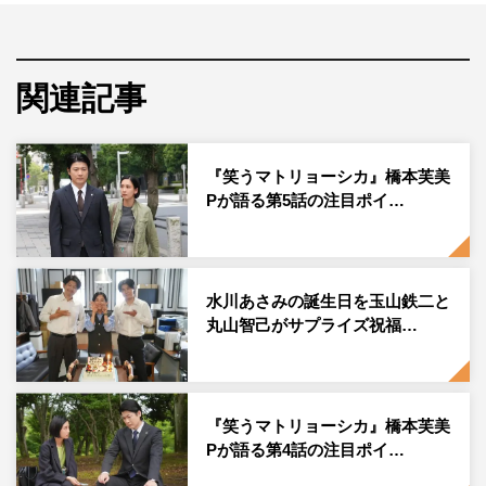
（TBS系 毎週金曜 午後10時～10時54分）の第6話（8
月2日（金）放送）を前に、橋本芙美プロデューサーより
注目ポイントが到着した。
関連記事
本作は、水川演じる主人公の新聞記者・道上香苗が、櫻井
翔演じる若き人気政治家・清家一郎と、玉山鉄二演じる有
能な秘書・鈴木俊哉を取り巻く黒い闇を追うヒューマン政
『笑うマトリョーシカ』橋本芙美
Pが語る第5話の注目ポイ…
治サスペンス。原作は、日本推理作家協会賞や山本周五郎
賞など数々の受賞歴を持つ早見和真が2021年に発表した
同名小説。
水川あさみの誕生日を玉山鉄二と
若き政治家と有能な秘書の奇妙な関係、栄光の裏で起きた
丸山智己がサプライズ祝福…
数々の不審死。そして、それを追う新聞記者の強い執念。
一瞬たりとも見逃せない“人間という迷宮”を描く、スリリ
ングなエンターテインメント作品となっている。
『笑うマトリョーシカ』橋本芙美
Pが語る第4話の注目ポイ…
8月2日放送の第6話は、驚きの出来事の連続。後半に向け
ての大きな山場となる第6話の注目ポイントを橋本Pが語