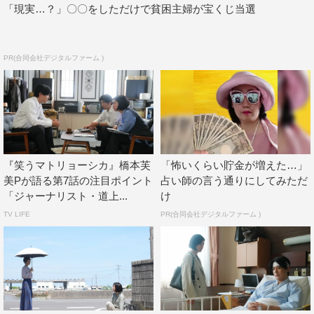
「現実…？」〇〇をしただけで貧困主婦が宝くじ当選
『笑うマトリョーシカ』第6話©TBS
PR(合同会社デジタルファーム )
第6話（8月2日放送）あらすじ
次期官房長官として清家（櫻井翔）に白羽の矢が立つ中、
ヒトラーの危険思想を持つ浩子（高岡早紀）が清家をコン
トロールしていると確信し、このまま清家に権力を持たせ
『笑うマトリョーシカ』橋本芙
「怖いくらい貯金が増えた…」
美Pが語る第7話の注目ポイント
占い師の言う通りにしてみただ
てはいけないと危機感を募らせる道上（水川あさみ）。
「ジャーナリスト・道上...
け
その矢先、とある場所で浩子と遭遇した道上はそのあとを
TV LIFE
PR(合同会社デジタルファーム )
追う。
そしてたどり着いた先で道上は、清家のこれまでの発言に
つながる新たな事実をつかむことに。
そんな中、清家がついに官房長官に就任する。