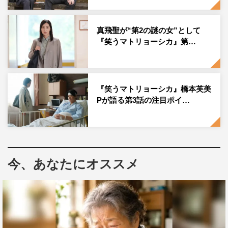
った。
真飛聖が“第2の謎の女”として
『笑うマトリョーシカ』第…
『笑うマトリョーシカ』橋本芙美
Pが語る第3話の注目ポイ…
今、あなたにオススメ
『笑うマトリョーシカ』第6話©TBS
橋本芙美プロデューサー コメント