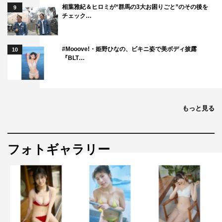
『ROOKIES』『南極大陸』ほか）、神田優（『うちの弁
相葉雅紀＆ヒロミが“群馬の3大お困りごと”のその後を
9
護士は手がかかる』『競争の番人』『君と世界が終わる日
チェック…
に』ほか）
主題歌：由薫「Sunshade」（Polydor Records）
#Mooove!・姫野ひなの、ビキニ姿で美ボディ披露
10
プロデューサー：橋本芙美（『夕暮れに、手をつなぐ』
『BLT…
『プロミス・シンデレラ』『危険なビーナス』ほか）、岩
田和行（『あたりのキッチン！』『黒鳥の湖』ほか）
編成：杉田彩佳
もっと見る
公式サイト：
https://www.tbs.co.jp/waraumatryoshka_tbs/
公式X：＠matryoshka_tbs
フォトギャラリー
公式Instagram＆TikTok：＠waraumatryoshka_tbs
©TBS