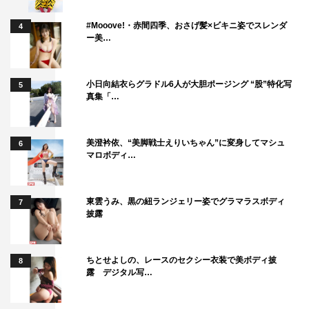
美恵子（仮名）：田辺桃子
#Mooove!・赤間四季、おさげ髪×ビキニ姿でスレンダ
4
ー美…
清家一郎（高校時代）：青木柚
鈴木俊哉（高校時代）：西山潤
佐々木光一（高校時代）：濱尾ノリタカ
小日向結衣らグラドル6人が大胆ポージング “股”特化写
5
真集「…
道上兼髙：渡辺いっけい
和田島芳孝：加藤雅也
美澄衿依、“美脚戦士えりいちゃん”に変身してマシュ
6
道上香織：筒井真理子
マロボディ…
謎の女：高岡早紀
東雲うみ、黒の紐ランジェリー姿でグラマラスボディ
清家一郎：櫻井翔
7
披露
＜スタッフ＞
製作：共同テレビ、TBS
ちとせよしの、レースのセクシー衣装で美ボディ披
8
原作：早見和真「笑うマトリョーシカ」（文藝春秋）
露 デジタル写…
脚本：いずみ吉紘（『ACMA:GAME アクマゲーム』