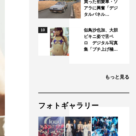
買った初愛車・ソ
アラに興奮「デジ
タルパネル…
似鳥沙也加、大胆
10
ビキニ姿で舌ペ
ロ デジタル写真
集「ブチ上げ極…
もっと見る
フォトギャラリー