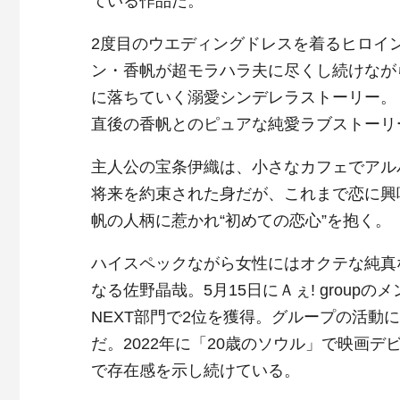
ている作品だ。
2度目のウエディングドレスを着るヒロイン
ン・香帆が超モラハラ夫に尽くし続けなが
に落ちていく溺愛シンデレラストーリー。
直後の香帆とのピュアな純愛ラブストーリ
主人公の宝条伊織は、小さなカフェでアル
将来を約束された身だが、これまで恋に興
帆の人柄に惹かれ“初めての恋心”を抱く。
ハイスペックながら女性にはオクテな純真
なる佐野晶哉。5月15日にＡぇ! grou
NEXT部門で2位を獲得。グループの活
だ。2022年に「20歳のソウル」で映画
で存在感を示し続けている。