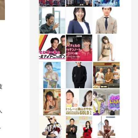
波
人
け