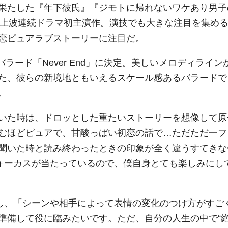
果たした『年下彼氏』『ジモトに帰れないワケあり男子
地上波連続ドラマ初主演作。演技でも大きな注目を集め
恋ピュアラブストーリーに注目だ。
バラード「Never End」に決定。美しいメロディライン
た、彼らの新境地ともいえるスケール感あるバラードで
。
いた時は、ドロッとした重たいストーリーを想像して原
むほどピュアで、甘酸っぱい初恋の話で…ただただ一フ
聞いた時と読み終わったときの印象が全く違うすてきな
フォーカスが当たっているので、僕自身とても楽しみにし
かし、「シーンや相手によって表情の変化のつけ方がすご
準備して役に臨みたいです。ただ、自分の人生の中で“