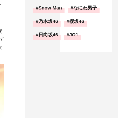
れ
Snow Man
なにわ男子
乃木坂46
櫻坂46
愛
日向坂46
JO1
て
次