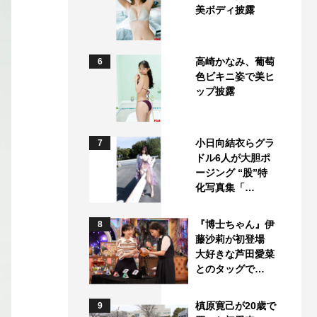
美ボディ披露
高崎かなみ、葡萄
6
色ビキニ姿で美ヒ
ップ披露
小日向結衣らグラ
7
ドル6人が大胆ポ
ージング “股”特
化写真集「…
『博士ちゃん』伊
8
藤沙莉が初登場
大好きな芦田愛菜
とのタッグで…
槙原寛己が20歳で
9