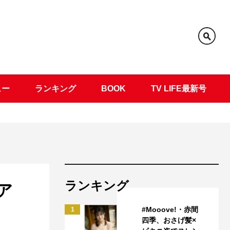
ュー
ランキング
BOOK
TV LIFE最新号
ランキング
ア
ト
#Mooove!・赤間
1
四季、おさげ髪×