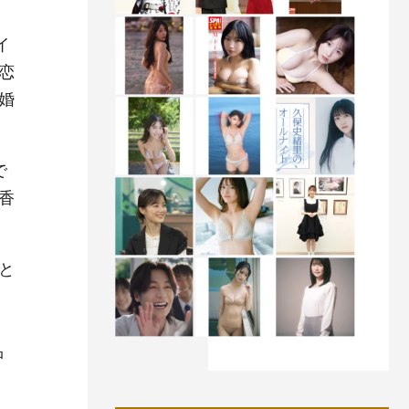
イ
恋
婚
で
香
と
中
品