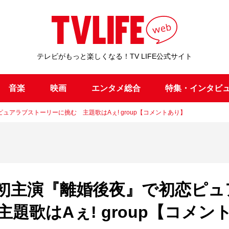
テレビがもっと楽しくなる！TV LIFE公式サイト
音楽
映画
エンタメ総合
特集・インタビ
アラブストーリーに挑む 主題歌はAぇ! group【コメントあり】
初主演『離婚後夜』で初恋ピュ
題歌はAぇ! group【コメン