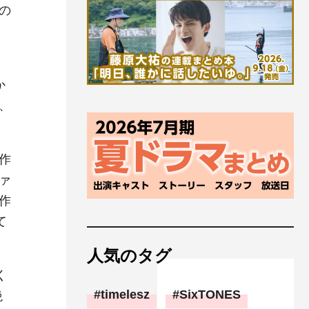
の
る
か
、
作
ァ
作
て
人気のタグ
く
timelesz
SixTONES
絶