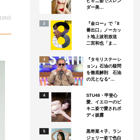
ビキニ姿でスレン
ダー美…
月26日
『金ロー』で「8
2
番出口」ノーカッ
ト地上波初放送
二宮和也「ま…
『タモリステーシ
3
ョン』石油の疑問
を徹底解剖 石油
の元となる“…
STU48・甲斐心
4
愛、イエローのビ
キニ姿で愛されボ
ディ披露
黒嵜菜々子、ラン
5
ジェリー姿で色白