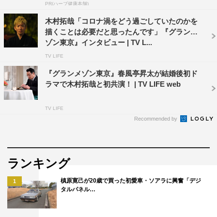
あの『グランメゾン東京』の続編に参加できて素直にうれ
PR(ハーブ健康本舗)
しかったです。
木村拓哉「コロナ渦をどう過ごしていたのかを
湯浅は、純粋に「フレンチが大好き」で料理に嘘偽りなく
描くことは必要だと思ったんです」『グランメ
ゾン東京』インタビュー | TV L...
真摯に向き合っているキャラクターです。今回、湯浅は尾
TV LIFE
花の相方として背中を任されている役ですが、木村さんに
料理人の所作やしぐさ、手の動きなどを教えていただいた
『グランメゾン東京』春風亭昇太が結婚後初ド
ラマで木村拓哉と初共演！ | TV LIFE web
ことが湯浅を演じるヒントにもなり、刺激的でした。
集大成の映画へと続く架け橋になる重要な要素がたくさん
TV LIFE
ちりばめられているので、ぜひご期待ください。
Recommended by
北村一輝 コメント
人気ドラマで、ドジャースからオファーが来たような気分
ランキング
でとてもうれしかったです（笑）。
槙原寛己が20歳で買った初愛車・ソアラに興奮「デジ
1
起承転結がはっきりしていてとても面白い脚本で壮大だな
タルパネル…
と思いましたし、料理に関する人間模様や、尾花中心に対
立する関係性も分かりやすく、面白い話になっています。