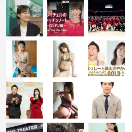
＜スタッフ＞
製作：TBSスパークル TBS
脚本：黒岩勉（『TOKYO MER～走る緊急救命室～』『マ
イファミリー』『ラストマン－全盲の捜査官－』映画「キ
ングダム」シリーズ、「ONE PIECE FILM RED」映画
「ゴールデンカムイ」）
プロデュース：伊與田英徳、松本桂子
協力プロデュース：塩村香里
演出：塚原あゆ子
料理監修：岸田周三（カンテサンス）、服部栄養専門学校
音楽：木村秀彬
©TBS