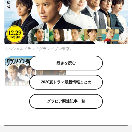
スペシャルドラマ『グランメゾン東京』
続きを読む
2026夏ドラマ最新情報まとめ
木村拓哉主演のスペシャルドラマ『グランメゾン東京』
（TBS系）に、窪田正孝、北村一輝の出演が決定。さら
グラビア関連記事一覧
に、放送日が映画「グランメゾン・パリ」公開前日の12月
29日（日）午後9時に決定し、キービジュアルが解禁され
た。