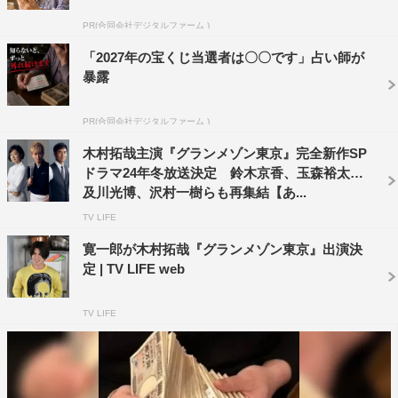
ン東京」を訪れた際には、エスコフィユ時代の後輩・平古
PR(合同会社デジタルファーム )
に、どちらがおいしい伊勢海老料理をつくれるか勝負を迫
る好戦的な一面も。躍動感あふれる2人の料理バトルや、
「2027年の宝くじ当選者は〇〇です」占い師が
暴露
料理で対等に渡り合う尾花との“バディ感”にも注目だ。
北村が演じるのは、「グランメゾン東京」と資本提携して
PR(合同会社デジタルファーム )
いる大手企業傘下の「NEXマネジメント」代表取締役・明
木村拓哉主演『グランメゾン東京』完全新作SP
石壮介。アジア人女性初の三つ星レストランのシェフとな
ドラマ24年冬放送決定 鈴木京香、玉森裕太、
った倫子にビジネス勝機を見いだし、フードブランドビジ
及川光博、沢村一樹らも再集結【あ...
ネスを広げてきた敏腕社長。とにかく無駄なことが嫌いな
TV LIFE
超効率主義で、料理を“ビジネス”としてしかとらえていな
寛一郎が木村拓哉『グランメゾン東京』出演決
い。そのため、倫子は「グランメゾン東京」の存続と引き
定 | TV LIFE web
換えに、レシピや盛り付けの監修を課されており、「グラ
TV LIFE
ンメゾン東京」のメンバーは、契約上自由に料理と向き合
えない状況を余儀なくされている。さらに明石は「メイユ
ール京都」と新たな契約を結ぼうともくろむ。