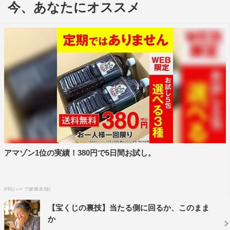
今、あなたにオススメ
2019年に日曜劇場枠で放送され、多くの作品ファンを生
み出した『グランメゾン東京』。完全新作となるスペシャ
ルドラマでは、型破りなシェフ・尾花夏樹を演じる木村を
はじめ、シェフ・早見倫子役の鈴木京香、スーシェフ・平
古祥平役の玉森裕太、相沢瓶人役の及川光博、そしてギャ
ルソンを務める京野陸太郎役の沢村一樹らが再び集結。連
続ドラマに引き続き、脚本は黒岩勉、演出は塚原あゆ子が
担当する。
このたび新たに窪田正孝、北村一輝の出演が決定。窪田が
演じるのは、パリに行ったはずだが連絡が途絶えていた尾
アマゾン1位の実績！380円で5日間お試し。
花と倫子が再会を果たすフランス料理レストラン「メイユ
ール京都」のシェフ・湯浅利久。実はパリのエスコフィユ
時代に尾花らと共に働いていた湯浅は、アジア・ナンバー
PR(ハーブ健康本舗)
ワンフレンチの店を作るため、尾花に「メイユール京都」
【宝くじの裏技】当たる側に回るか、このまま
の立ち上げを手伝ってもらっていた。湯浅が「グランメゾ
か