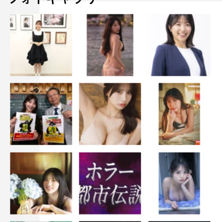
界トップレストランにノミネートされると噂になってい
た、一日一組限定のフレンチレストラン「メイユール京
都」を訪れる。コース料理を食べすすめていくと、倫子は
その店に尾花がいることを確信する。
音信不通だった尾花が日本に戻って来た目的とは。全ての
星を失ってしまった「グランメゾン東京」は、もう一度立
ち上がることができるのか。
番組情報
スペシャルドラマ『グランメゾン東京』
TBS系
2024年12月29日（日）午後9時
＜出演者＞
木村拓哉、鈴木京香、玉森裕太（Kis-My-Ft2）、寛 一
郎、朝倉あき、吉谷彩子、窪田正孝、北村一輝、尾上菊之
助、冨永愛、中村アン、及川光博、沢村一樹