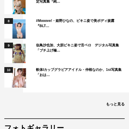
ストランのシェフとなった早見倫子（鈴木京香）だった
定写真集『純…
が、その直後、世界各国で新型コロナウイルスが蔓延し飲
食業界は大きな打撃を受けた。「グランメゾン東京」も例
#Mooove!・姫野ひなの、ビキニ姿で美ボディ披露
8
外ではなく、生き残りのため大手企業傘下のフードコンサ
『BLT…
ルティング企業「NEXマネジメント」と資本提携を結び、
通販用の冷凍食品やレシピサイトに活路を見出していた。
似鳥沙也加、大胆ビキニ姿で舌ペロ デジタル写真集
9
しかし、倫子は店を維持することばかりを考えて料理への
「ブチ上げ極…
純粋な情熱を忘れてしまったようだった。見栄えだけの料
理によって「グランメゾン東京」はミシュランの星を減ら
軟体Iカップグラビアアイドル・仲根なのか、1st写真集
10
し、ついに全ての星を失ってしまった。
「おは…
一方、パリに行ったはずの尾花夏樹（木村拓哉）は姿を消
し、連絡が途絶えていた。
倫子は「グランメゾン東京」を維持するために資本提携を
もっと見る
決断したことに責任を感じていた。契約上受けざるを得な
い、“シェフ”とは程遠い仕事をこなす中、倫子と栞奈（中
村アン）はオープンして間もないにもかかわらず今年の世
フォトギャラリー