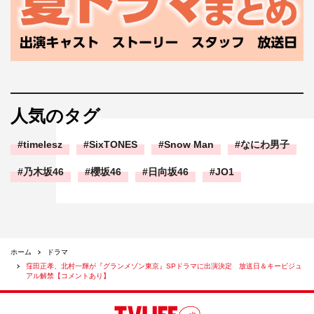
人気のタグ
timelesz
SixTONES
Snow Man
なにわ男子
乃木坂46
櫻坂46
日向坂46
JO1
ホーム
ドラマ
窪田正孝、北村一輝が『グランメゾン東京』SPドラマに出演決定 放送日＆キービジュ
アル解禁【コメントあり】