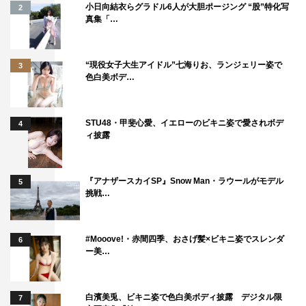
小日向結衣らグラドル6人が大胆ポージング “股”特化写
2
今回演じた明石には明石なりの正義があり、仕事も筋を通
真集「…
しているからこそ社員がいて「グランメゾン東京」とも契
約ができていると思いました。若い人は特に、明石のよう
“現役女子大生アイドル”七海りお、ランジェリー姿で
3
な効率重視の考えが正論だと思う方もいると思いますの
色白美ボデ…
で、それぞれの正義というものを意識して撮影していまし
た。監督も現場をよく見ながら作り上げていたので、皆さ
STU48・甲斐心愛、イエローのビキニ姿で愛されボデ
4
んとてもいい雰囲気の中で自然に空気感のあるお芝居がで
ィ披露
きたと思います。
明石を演じる上で自分の中でいろいろ工夫をして、ちょっ
『アナザースカイSP』Snow Man・ラウールがモデル
5
とクセをいれています。かなりいいスパイスになっている
挑戦…
はずですのでぜひお楽しみに！
スペシャルドラマ『グランメゾン東京』あらすじ
#Mooove!・赤間四季、おさげ髪×ビキニ姿でスレンダ
6
ー美…
オープンからわずか一年でミシュランガイドの三つ星を獲
得した「グランメゾン東京」。アジア人女性初の三つ星レ
白濱美兎、ビキニ姿で色白美ボディ披露 デジタル限
7