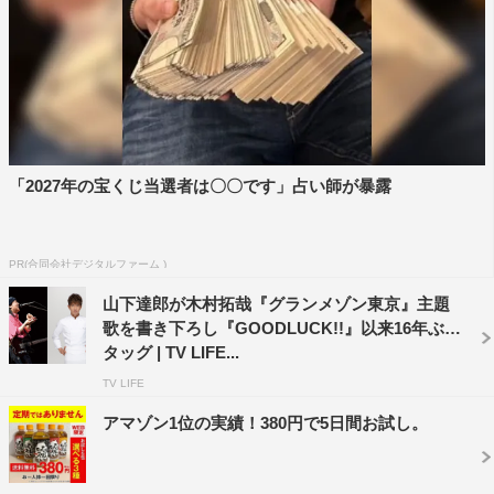
さらに、スペシャルドラマのキービジュアルも解禁。「メ
イユール京都」の正装・作務衣姿の尾花は、かつて一緒に
三つ星を目指した「グランメゾン東京」の仲間たちとは別
方向を向いているビジュアルとなっている。果たして、尾
花が見据える未来とは…。
放送に先駆け、9月1日からU-NEXTとNetflixで日曜劇場
「2027年の宝くじ当選者は〇〇です」占い師が暴露
『グランメゾン東京』が配信中。Netflixでは、日本におけ
る配信開始初週の週間TOP10（シリーズ）でTOP3入りす
PR(合同会社デジタルファーム )
るとともに、5週にわたって週間TOP10入りを果たした。
山下達郎が木村拓哉『グランメゾン東京』主題
さらに海外では、インドネシア・シンガポール・台湾で
歌を書き下ろし『GOODLUCK!!』以来16年ぶり
Netflix週間TOP10（シリーズ）入りしている（インドネシ
タッグ | TV LIFE...
ア・シンガポール・台湾：9月9日～15日／日本：9月2日
TV LIFE
～10月6日）。
アマゾン1位の実績！380円で5日間お試し。
窪田正孝 コメント