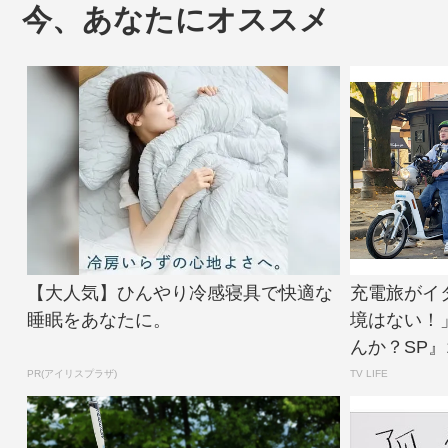
今、あなたにオススメ
【大人気】ひんやり冷感寝具で快適な
充電旅がイ
睡眠をあなたに。
境はない！
んか？SP』11
PR(アイリスプラザ)
TV LIFE