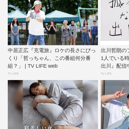
中居正広『充電旅』ロケの長さにびっ
出川哲朗の
くり「哲っちゃん、この番組何分番
1人でいる
組？」 | TV LIFE web
出川』配信中 | 
TV LIFE
TV LIFE