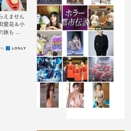
らえません
田愛花＆小
も ...
 by