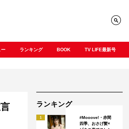
ュー
ランキング
BOOK
TV LIFE最新号
ランキング
宣言
#Mooove!・赤間
1
四季、おさげ髪×