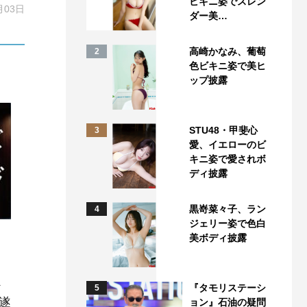
ビキニ姿でスレン
月03日
ダー美…
高崎かなみ、葡萄
2
色ビキニ姿で美ヒ
ップ披露
STU48・甲斐心
3
愛、イエローのビ
キニ姿で愛されボ
ディ披露
黒嵜菜々子、ラン
4
ジェリー姿で色白
美ボディ披露
ス
『タモリステーシ
5
遂
ョン』石油の疑問