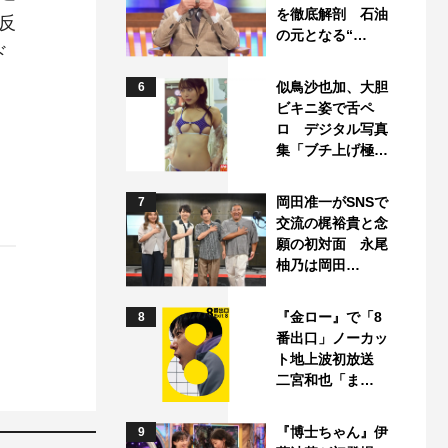
を徹底解剖 石油
反
の元となる“…
ド
似鳥沙也加、大胆
6
ビキニ姿で舌ペ
ロ デジタル写真
集「ブチ上げ極…
岡田准一がSNSで
7
交流の梶裕貴と念
願の初対面 永尾
柚乃は岡田…
『金ロー』で「8
8
番出口」ノーカッ
ト地上波初放送
二宮和也「ま…
『博士ちゃん』伊
9