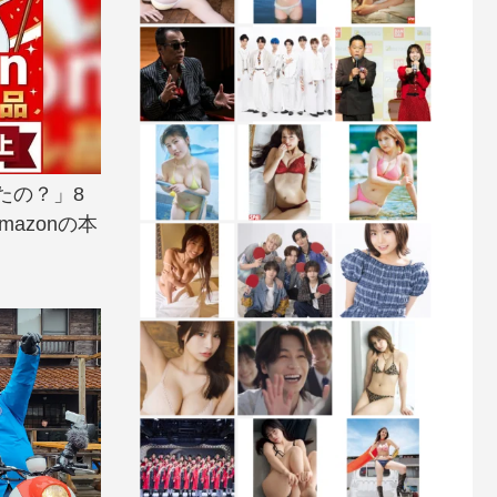
たの？」8
azonの本