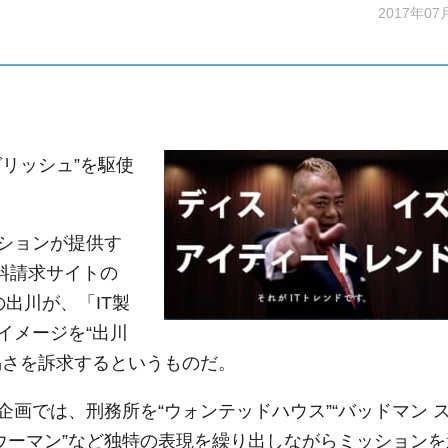
2017年07
リッシュ”を駆使
ションが提供す
資料請求サイトの
の出川が、「IT製
イメージを“出川
易さを訴求するというものだ。
画では、刑務所を“ウォンテッドハウス”“バッドマン 
ウーマン”など独特の表現を繰り出しながらミッションを