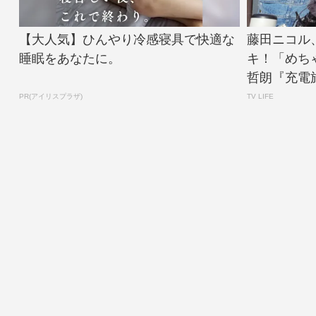
【大人気】ひんやり冷感寝具で快適な
藤田ニコル
睡眠をあなたに。
キ！「めち
哲朗『充電旅』
PR(アイリスプラザ)
TV LIFE