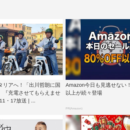
タリアへ！「出川哲朗に国
Amazon今日も見逃せない！
」『充電させてもらえませ
以上が続々登場
・17放送 | ...
PR(Amazon)