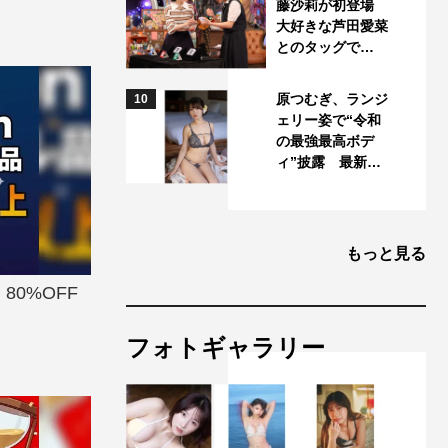
藤沙莉が初登場
大好きな芦田愛菜
とのタッグで…
原つむぎ、ランジ
10
ェリー姿で“令和
の最強最高ボデ
ィ”披露 最新…
もっと見る
80%OFF
フォトギャラリー