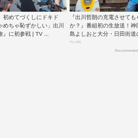
、初めてづくしにドキド
『出川哲朗の充電させても
ゃめちゃ恥ずかしい」出川
か？』番組初の生放送！神
に初参戦 | TV ...
島よしおと大分・日田街道の旅
TV LIFE
Recommended