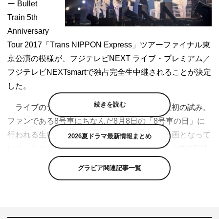
ー Bullet
Train 5th
Anniversary
Tour 2017「Trans NIPPON Express」ツアーファイナル東
京公演の模様が、フジテレビNEXT ライブ・プレミアム／
フジテレビNEXTsmartで独占完全生中継されることが決定
した。
続きを読む
ライブのテレビ独占完全生中継は超特急史上初の試み。
ファンである8号車にちなんだ8月8日の「8号車の日」に
行われる生中継もライブ同様、プレミアムな企画となって
2026夏ドラマ最新情報まとめ
いる。なお、8月11日（金・祝）には、このライブの模様
が再放送されるほか、超特急の関連番組が放送される。
グラビア関連記事一覧
＜リーダー・リョウガ（3号車）コメント＞
「春夏ツアーファイナル公演に運が悪かったりタイミング
が合わなかったりで乗車出来ない8号車達に超朗報でござ