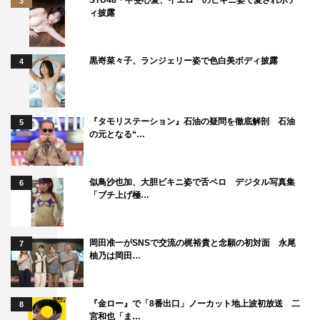
3
ィ披露
黒嵜菜々子、ランジェリー姿で色白美ボディ披露
4
『タモリステーション』石油の疑問を徹底解剖 石油
5
の元となる“…
似鳥沙也加、大胆ビキニ姿で舌ペロ デジタル写真集
6
「ブチ上げ極…
岡田准一がSNSで交流の梶裕貴と念願の初対面 永尾
7
柚乃は岡田…
『金ロー』で「8番出口」ノーカット地上波初放送 二
8
宮和也「ま…