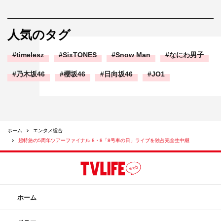
人気のタグ
timelesz
SixTONES
Snow Man
なにわ男子
乃木坂46
櫻坂46
日向坂46
JO1
ホーム
エンタメ総合
超特急の5周年ツアーファイナル 8・8「8号車の日」ライブを独占完全生中継
ホーム