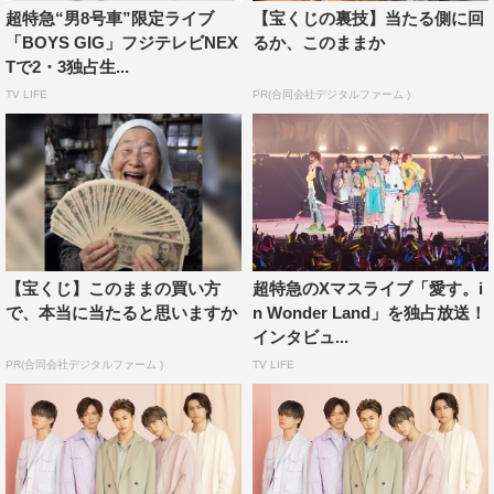
超特急“男8号車”限定ライブ
【宝くじの裏技】当たる側に回
番組URL：
http://otn.fujitv.co.jp/bt5th/
「BOYS GIG」フジテレビNEX
るか、このままか
Tで2・3独占生...
＜超特急関連番組＞
TV LIFE
PR(合同会社デジタルファーム )
トレタリpresents超特急との夏の思い出足りてますか？
8月11日（金・祝）午後7・00～9・00
フジテレビNEXT ライブ・プレミアム／フジテレビ
NEXTsmart
BULLET TRAIN CHRISTMAS ONEMAN SHOW 2016 愛
す。in Wonder Land
【宝くじ】このままの買い方
超特急のXマスライブ「愛す。i
で、本当に当たると思いますか
n Wonder Land」を独占放送！
8月11日（金・祝）深0・00～1・30
インタビュ...
フジテレビNEXT ライブ・プレミアム／フジテレビ
PR(合同会社デジタルファーム )
TV LIFE
NEXTsmart
次ナルTV-G超特急結成5周年すけちゃんぽー！スペシャル
8月11日（金・祝）深1・30～2・00
フジテレビNEXT ライブ・プレミアム／フジテレビ