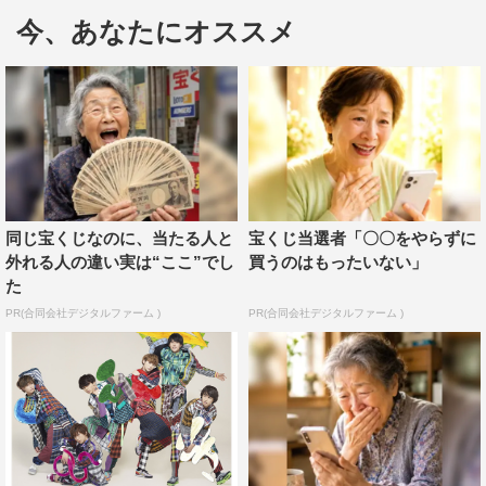
います(^o^)
今、あなたにオススメ
8号車の日である8/8のライブの様子がCXで生放送決定
ッ！！
多分これ8号車の日じゃなかったら生放送されていません
でしたね(^o^)ラッキーです(^o^)
生放送なので何が起こるかわからない…、何かが起きたと
してもそのまま放送…。うひゃぁぁあ(^o^)これは観ない
わけにはいかないぜッ☆」
同じ宝くじなのに、当たる人と
宝くじ当選者「〇〇をやらずに
外れる人の違い実は“ここ”でし
買うのはもったいない」
Bullet Train 5th Anniversary Tour 2017「Trans NIPPON
た
Express」8号車の日特別完全生中継
PR(合同会社デジタルファーム )
PR(合同会社デジタルファーム )
フジテレビNEXT ライブ・プレミアム／フジテレビ
NEXTsmart
放送（配信）日時
8月8日（火）午後6・30～9・30（生中継）
8月11日（金・祝）午後9・00～深0・00（再放送）