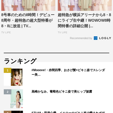
NEXTsmart
8号車のための8時間！デビュー
超特急が横浜アリーナから8・8
超特急の撮れ高足りてますか？シーズン2キャッチアップ
8周年・超特急の超大型特番が
にライブ生中継！WOWOW8時
#25～33一挙放送
8・8に放送 | TV...
間特番の詳細公開 |...
8月10日（木）午後7・00～11・30
TV LIFE
TV LIFE
フジテレビTWO ドラマ・アニメ／フジテレビTWOsmart
Recommended by
ランキング
#Mooove!・赤間四季、おさげ髪×ビキニ姿でスレンダ
1
ー美…
超特急
高崎かなみ、葡萄色ビキニ姿で美ヒップ披露
2
STU48・甲斐心愛、イエローのビキニ姿で愛されボデ