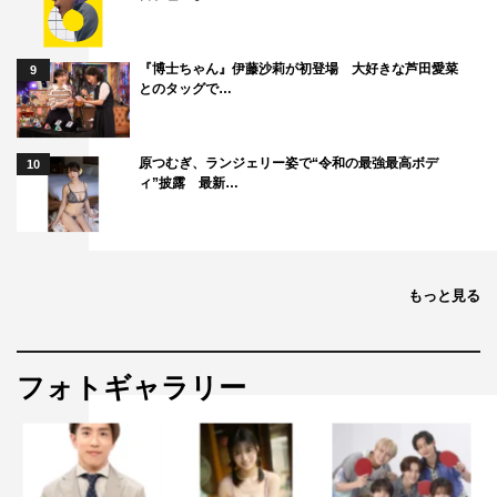
『博士ちゃん』伊藤沙莉が初登場 大好きな芦田愛菜
9
とのタッグで…
原つむぎ、ランジェリー姿で“令和の最強最高ボデ
10
ィ”披露 最新…
もっと見る
フォトギャラリー