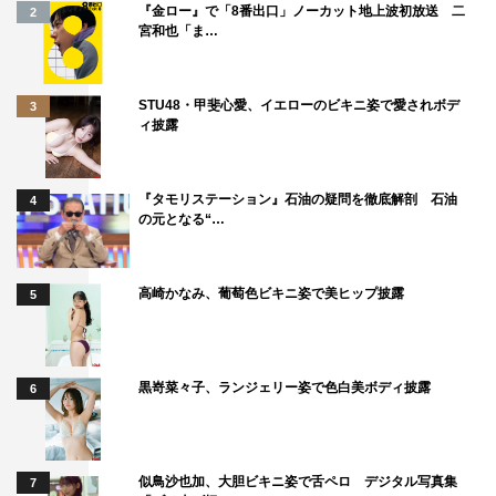
『金ロー』で「8番出口」ノーカット地上波初放送 二
2
ダーウーマンって！と思い、感無量でした。クリス・パイ
宮和也「ま…
ンもかっこよかったです！
◇映画『ワンダーウーマン』のアンバサダーへの意気込み
STU48・甲斐心愛、イエローのビキニ姿で愛されボデ
3
ィ披露
■桜井玲香
ヒーロー映画にある力強さ、かっこよさがありながら、ワ
『タモリステーション』石油の疑問を徹底解剖 石油
4
ンダーウーマンもとてもキレイで、画面も華やかでした。
の元となる“…
ヒーロー映画が苦手な女性でも、楽しんでいただけるよう
な素敵な映画でした。そして、今を生きる女性にとって
高崎かなみ、葡萄色ビキニ姿で美ヒップ披露
5
も、この映画から何かをみつけられるのではと思いました
ので、ぜひ、いろんな方に観ていただきたいと思います。
■大園桃子
黒嵜菜々子、ランジェリー姿で色白美ボディ披露
6
『ワンダーウーマン』をたくさんの人に観て頂けるように
応援を頑張ります！
似鳥沙也加、大胆ビキニ姿で舌ペロ デジタル写真集
7
■与田祐希