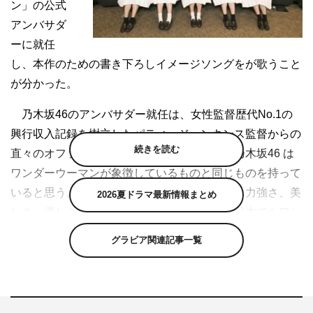
ン」の公式
アンバサダ
ーに就任
し、本作のための書き下ろしイメージソングをが歌うこと
が分かった。
乃木坂46のアンバサダー就任は、女性監督歴代No.1の
興行収入記録を樹立したパティ・ジェンキンス監督からの
続きを読む
直々のオファーによるもの。パティ監督は「乃木坂46 は
ワンダーウーマンが象徴しているものと同じものを持って
いると思う。ワンダーウーマンの素晴らしさ、力強さ、美
2026夏ドラマ最新情報まとめ
しさ、優しさ、愛情深さ、偉大さを、そして日本でもワン
ダーウーマンがスーパーヒーローだからといって男性だけ
グラビア関連記事一覧
ではなく、女性をも励ます存在であることも伝えてほし
い」と期待のコメントを寄せている。
＜乃木坂46 コメント全文＞