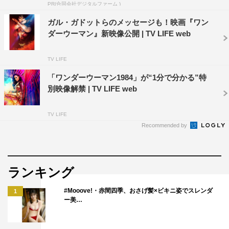
PR(合同会社デジタルファーム )
◇ガル・ガドット、パティ監督に実際に会ってきた感想
ガル・ガドットらのメッセージも！映画『ワン
■秋元真夏
ダーウーマン』新映像公開 | TV LIFE web
私たちはインタビューすることでとっても緊張していたの
ですが、パティ監督がとっても気さくに話かけてくださっ
TV LIFE
て、嬉しかったです。日本のワンダーウーマンのアンバサ
「ワンダーウーマン1984」が“1分で分かる”特
ダーとして、パティ監督に選んでいただけたことが本当に
別映像解禁 | TV LIFE web
光栄なことだと思いました。パティ監督のお話を聞いてい
ると、監督がこのワンダーウーマンに対しての愛情を深く
TV LIFE
Recommended by
持っている事が伝わりました。私たちもその気持ちをしっ
かり伝えたいと思いました。
■高山一実
ランキング
ガル・ガドットさんは、本当に美しくて、しばらく見とれ
#Mooove!・赤間四季、おさげ髪×ビキニ姿でスレンダ
1
てしまいました。映画の中のワンダーウーマンもまるで
ー美…
CG を使っているような美しさなんですけど、ご本人にお
会いさせていただいたら、ほわ～本当にいるんだぁ！ワン