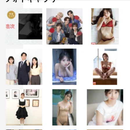
『ワンダーウーマン』
8月25日（金）全国ロードショー
監督：パティ・ジェンキンス
出演：ガル・ガドット、クリス・パイン
配給：ワーナー・ブラザース映画
©2017 WARNER BROS. ENTERTAINMENT INC.AND
RATPAC-DUNE ENTERTAINMENT LLC
アイドル
乃木坂46