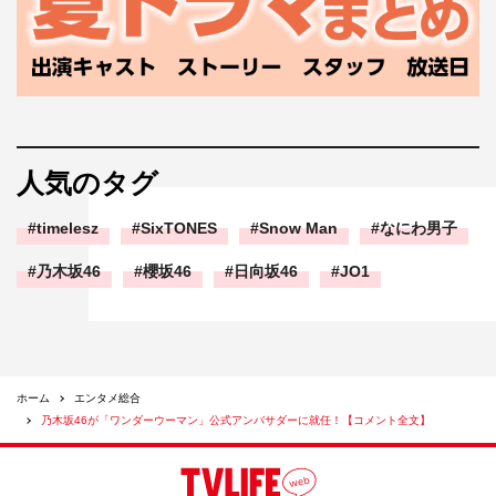
人気のタグ
timelesz
SixTONES
Snow Man
なにわ男子
乃木坂46
櫻坂46
日向坂46
JO1
ホーム
エンタメ総合
乃木坂46が「ワンダーウーマン」公式アンバサダーに就任！【コメント全文】