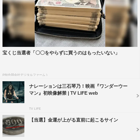
が圧倒的でした。アクションの爽快感もありながら、ガ
ル・ガドットのアクションの美しさもあって、スクリーン
に引き込まれました。
■生田絵梨花
ワンダーウーマンが覚醒した時の音楽とそこに合わさるア
クションがものすごくかっこよかったです。そして、誰か
宝くじ当選者「〇〇をやらずに買うのはもったいない」
を守りたいという、愛の力の強さも含め、女性にとって本
当に憧れのスーパーヒーローだと思いました。衣装も戦う
PR(合同会社デジタルファーム )
ときのコスチュームだけでなく、ダイアナの普段着もかわ
いかったです。
ナレーションは三石琴乃！映画『ワンダーウー
マン』初映像解禁 | TV LIFE web
■生駒里奈
ワンダーウーマンに出演している、女性がみんな鍛えてい
TV LIFE
て、美しくて、冒頭の女性の女だけの島で訓練しているシ
【当選】金運が上がる直前に起こるサイン
ーンから夢中になりました。どんどん、その美しさも強さ
もレベルアップしていくので、すごく楽しかったです。