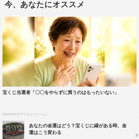
今、あなたにオススメ
◇映画を観ての感想
■白石麻衣
スーパーヒーロー映画をこんなに面白いと思ったのは初め
ての体験で、とても面白かったです！ワンダーウーマン演
じるガル・ガドットが、強くて美しくて愛にあふれてい
て、とてもチャーミングなスーパーヒーローで女性として
憧れました。世間知らずでクスッと笑えるけれど、戦うシ
ーンではとっても強い。そのギャップが本当に素敵でし
た。私も美女戦士ワンダーウーマンになりたいなって思い
ました。映画『ワンダーウーマン』のイメージソングをア
宝くじ当選者「〇〇をやらずに買うのはもったいない」
ンバサダーとして担当させていただけてとてもうれしいで
す。
PR(合同会社デジタルファーム )
■西野七瀬
あなたの金運はどう？宝くじに縁がある時、金
こんなにもカッコよくて、美しくて、正義感あふれるワン
運はこう変わる