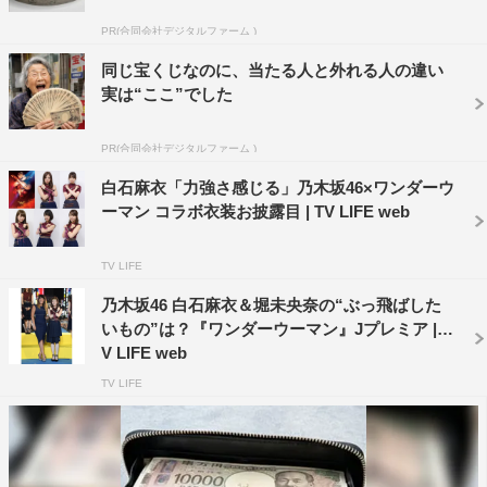
ダーウーマンに出会えたことがうれしかったです。今ま
PR(合同会社デジタルファーム )
で、女性スーパーヒーローのアクション映画を見たことが
なかったのです。迫力もすごかったし、ワンダーウーマン
同じ宝くじなのに、当たる人と外れる人の違い
実は“ここ”でした
もキレイすぎて、片時もスクリーンから目が外せなかった
です。
PR(合同会社デジタルファーム )
■堀未央奈
白石麻衣「力強さ感じる」乃木坂46×ワンダーウ
プリンセス映画でもありヒーロー映画でもある映画は初め
ーマン コラボ衣装お披露目 | TV LIFE web
てで、すごく新鮮で楽しかったです。女性だけの島で生ま
れたプリンセスが、最強の美女
TV LIFE
戦士になっていく姿に感動しました。そして、彼女の側に
乃木坂46 白石麻衣＆堀未央奈の“ぶっ飛ばした
常にいてくれるスティーブがいてこその物語だと思いまし
いもの”は？『ワンダーウーマン』Jプレミア | T
V LIFE web
た。
TV LIFE
■齋藤飛鳥
『ジャスティス・リーグ』のバットマンやスーパーマンと
肩を並べるワンダーウーマンだけあってアクションの迫力