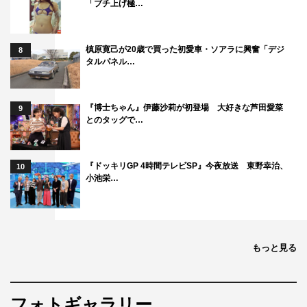
「ブチ上げ極…
私も今日、映画を見させて頂いて、本当に楽しかったで
す。日本でも1人でも多くの人に『ワンダーウーマン』観
槙原寛己が20歳で買った初愛車・ソアラに興奮「デジ
8
ていただけるように頑張ります。
タルパネル…
■衛藤美彩
『ワンダーウーマン』のように、私たちの中にも愛と勇気
『博士ちゃん』伊藤沙莉が初登場 大好きな芦田愛菜
9
とのタッグで…
の強さがあって欲しいなと純粋に思いました。今回、アン
バサダーとしてこの映画を応援し、イメージソングを歌わ
せていただくのはとても光栄なことだと思います。ワンダ
『ドッキリGP 4時間テレビSP』今夜放送 東野幸治、
10
小池栄…
ーウーマンのように本気で取り組んでいきたいと思いま
す。
■松村沙友理
もっと見る
ワンダーウーマンは芯が強くて、何度も自分自身を奮いた
たせる姿が、同じ女性として、すごいな、本当に強いなと
思ったし、とても勇気をもらえました。私たちも、立派な
フォトギャラリー
強いアンバサダーになれるようになりたいと思いました。