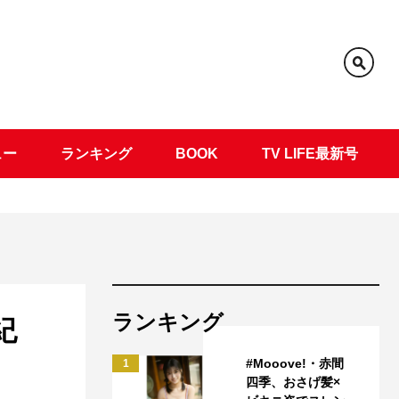
ュー
ランキング
BOOK
TV LIFE最新号
ランキング
紀
#Mooove!・赤間
1
四季、おさげ髪×