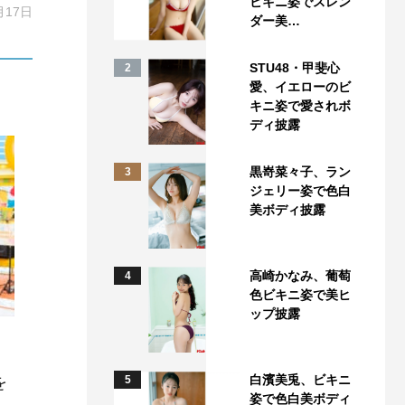
ビキニ姿でスレン
月17日
ダー美…
STU48・甲斐心
2
愛、イエローのビ
キニ姿で愛されボ
ディ披露
黒嵜菜々子、ラン
3
ジェリー姿で色白
美ボディ披露
高崎かなみ、葡萄
4
色ビキニ姿で美ヒ
ップ披露
白濱美兎、ビキニ
を
5
姿で色白美ボディ