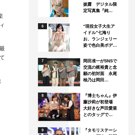
披露 デジタル限
定写真集『純…
楽
ィ
“現役女子大生ア
6
イドル”七海り
お、ランジェリー
姿で色白美ボデ…
最
て
岡田准一がSNSで
7
交流の梶裕貴と念
願の初対面 永尾
柚乃は岡田…
ま
『博士ちゃん』伊
8
藤沙莉が初登場
大好きな芦田愛菜
とのタッグで…
『タモリステーシ
9