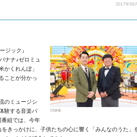
2017年08
ュージック』
バナナ♪ゼロミュ
米かくれんぼ」
ることが分かっ
流のミュージシ
体験する音楽バ
©NHK
同番組では、今年
れをきっかけに、子供たちの心に響く「みんなのうた」