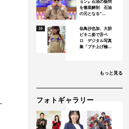
ョン』石油の疑問
を徹底解剖 石油
の元となる“…
似鳥沙也加、大胆
10
ビキニ姿で舌ペ
ロ デジタル写真
集「ブチ上げ極…
もっと見る
フォトギャラリー
ー