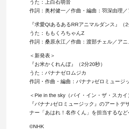
うた：上白石萌音
作詞：奥村健一／作曲・編曲：羽深由理／
『求愛QIあるあるRRアニマルダンス』（2
うた：ももくろちゃんZ
作詞：桑原永江／作曲：渡部チェル／アニ
＜新発表＞
『お米かくれんぼ』（2分20秒）
うた：バナナゼロムジカ
作詞・作曲・編曲：バナナ♪ゼロミュージ
＜Pie in the sky（パイ・イン・ザ・スカ
『バナナ♪ゼロミュージック』のアートデザ
ナー「あはれ！名作くん」を担当するなど
©NHK