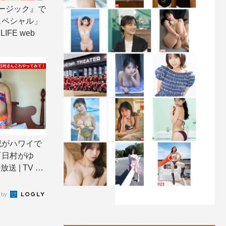
ージック』で
スペシャル」
IFE web
紀がハワイで
『日村がゆ
送 | TV LI
 by