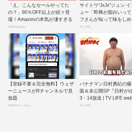
「え、こんなセールやってた
サイトウ“JxJx”ジュン 
の？」80％OFF以上が続々登
ュー「即興が面白いって
場！Amazonの本気が凄すぎる
フさんが知って味をしめ
た（笑）...
PR(Amazon)
TV LIFE
【登録不要＆完全無料】ウェザ
バナナマン日村勇紀の爆
ーニュースがRチャンネルで見
面＆未公開SP『日村が
放題
3・14放送 | TV LIFE we
PR(Rチャンネル)
TV LIFE