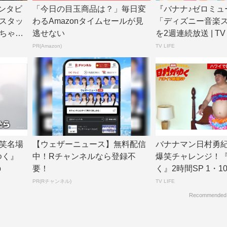
インタビ
「今日の目玉商品は？」毎日変
『バナナ♪ゼロミュ
スタッ
わるAmazonタイムセールが見
「ディズニー音楽
ちゃっ
逃せない
を2週連続放送 | TV L
PR(Amazon)
TV LIFE
笑名場
【ウェザーニュース】無料配信
バナナマン日村勇
ゆく』
中！Rチャンネルなら登録不
爆笑チャレンジ！
b
要！
く』2時間SP 1・10放
F...
PR(Rチャンネル)
TV LIFE
Recommended