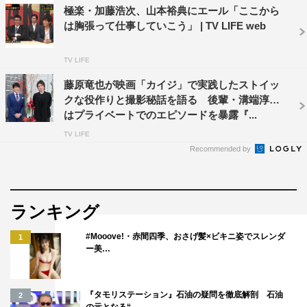
極楽・加藤浩次、山本裕典にエール「ここから
は胸張って仕事していこう」 | TV LIFE web
TV LIFE
藤原竜也が映画「カイジ」で実践したストイッ
クな役作りと撮影秘話を語る 後輩・溝端淳平
はプライベートでのエピソードを暴露『...
TV LIFE
Recommended by
ランキング
#Mooove!・赤間四季、おさげ髪×ビキニ姿でスレンダ
1
ー美…
『タモリステーション』石油の疑問を徹底解剖 石油
2