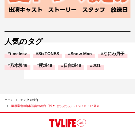
人気のタグ
timelesz
SixTONES
Snow Man
なにわ男子
乃木坂46
櫻坂46
日向坂46
JO1
ホーム
エンタメ総合
藤原竜也×山本裕典の舞台「鱈々（だらだら）」DVD 11・15発売