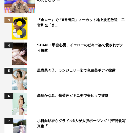
の元となる“…
『金ロー』で「8番出口」ノーカット地上波初放送 二
3
宮和也「ま…
STU48・甲斐心愛、イエローのビキニ姿で愛されボデ
4
ィ披露
黒嵜菜々子、ランジェリー姿で色白美ボディ披露
5
高崎かなみ、葡萄色ビキニ姿で美ヒップ披露
6
小日向結衣らグラドル6人が大胆ポージング “股”特化写
7
真集「…