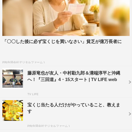
「〇〇した後に必ず宝くじを買いなさい」貧乏が億万長者に
PR(合同会社デジタルファーム )
藤原竜也が友人・中村勘九郎＆溝端淳平と沖縄
へ！『三回道』4・15スタート | TV LIFE web
TV LIFE
宝くじ当たる人だけがやっていること、教えま
す
PR(合同会社デジタルファーム )