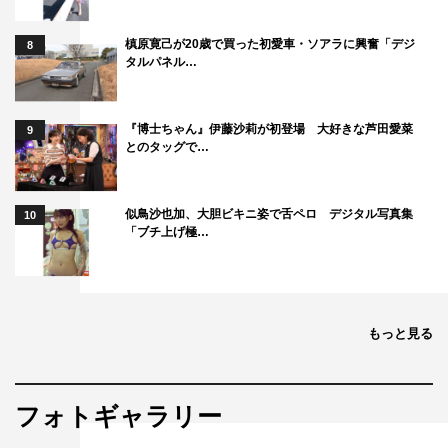
槙原寛己が20歳で買った初愛車・ソアラに興奮「デジ
8
タルパネル…
『博士ちゃん』伊藤沙莉が初登場 大好きな芦田愛菜
9
とのタッグで…
似鳥沙也加、大胆ビキニ姿で舌ペロ デジタル写真集
10
「ブチ上げ極…
もっと見る
フォトギャラリー