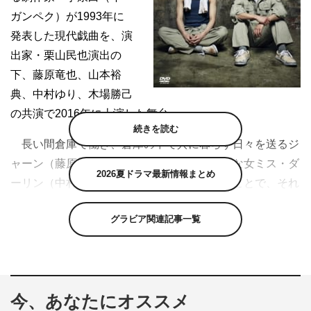
ガンペク）が1993年に
発表した現代戯曲を、演
出家・栗山民也演出の
下、藤原竜也、山本裕
典、中村ゆり、木場勝己
の共演で2016年に上演した舞台。
続きを読む
長い間倉庫で働き、倉庫の中で共に暮らす日々を送るジ
ャーン（藤原）とキーム（山本）の前に妖艶な女ミス・ダ
2026夏ドラマ最新情報まとめ
ーリン（中村）と彼女の父（木場）が現れることで、それ
まで変わらぬ単調な日常を送っていた2人に変化が訪れる
グラビア関連記事一覧
―。
与えられた仕事を完璧にこなすことが自分の存在価値を
確認できる唯一の方法と信じるジャーンと、単調な生活に
嫌気がさし、倉庫の暮らしからの脱却を夢見るキーム。日
今、あなたにオススメ
常と向き合い、変化を嫌うもの、そして脱却を求めるも