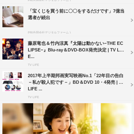
PR(合同会社デジタルファーム )
「宝くじを買う前に〇〇をするだけです」7億当
2016年10月／東京・天王洲 銀河劇場での公演を収録
選者が続出
発売元：ホリプロ
PR(合同会社デジタルファーム )
販売元：ポニーキャニオン
藤原竜也＆竹内涼真『太陽は動かない−THE EC
©2017 HORIPRO INC.
LIPSE−』Blu-ray＆DVD-BOX発売決定 | TV LIF
E...
TV LIFE
2017年上半期邦画実写映画No.1「22年目の告白
－私が殺人犯です－」BD＆DVD 10・4発売 | TV
LIFE ...
ステージ
中村ゆり
山本裕典
TV LIFE
藤原竜也