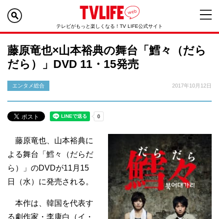
テレビがもっと楽しくなる！TV LIFE公式サイト
藤原竜也×山本裕典の舞台「鱈々（だら
だら）」DVD 11・15発売
エンタメ総合
2017年10月12日
藤原竜也、山本裕典に
よる舞台「鱈々（だらだ
ら）」のDVDが11月15
日（水）に発売される。
本作は、韓国を代表す
る劇作家・李康白（イ・