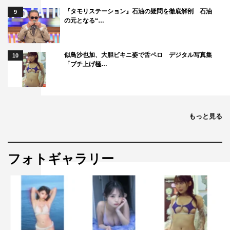
律師が一歩一歩手探りで進んでいく姿がちゃんとそこにあ
『タモリステーション』石油の疑問を徹底解剖 石油
9
って。山﨑賢人という俳優も、こうやって一歩ずつ恐れな
の元となる“…
がら焦りや不安も抱えながら、コツコツ歩き続けてきたん
だろうと感じ胸が熱くなりました。あなたに外村を演じて
似鳥沙也加、大胆ビキニ姿で舌ペロ デジタル写真集
10
いただけて本当によかったです」という手紙に、山﨑は
「ブチ上げ極…
「自分もすごく悩んでいて。一番、お芝居するということ
がよく分からない時期で、それを全部、外村にぶつけよう
と思って頑張っていたので、そういっていただけてうれし
もっと見る
い」と感激していた。
最後に山﨑が「どんな職業の方でも共感できる作品にな
っています。一人でも多くの方の背中を押せたら」とメッ
フォトギャラリー
セージを送った。
映画「羊と鋼の森」は絶賛公開中。