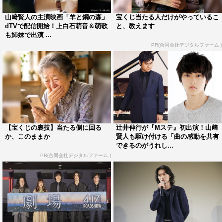
顔を赤くした。
山﨑賢人の主演映画「羊と鋼の森」
宝くじ当たる人だけがやっているこ
dTVで配信開始！上白石萌音＆萌歌
と、教えます
作品でも姉妹役の上白石萌音・萌歌は「祖父母が『早く
も姉妹で出演 ...
見たい！』と楽しみにしていてくれたので、これでやっと
PR(合同会社デジタルファーム )
見てもらえると思うとうれしい。今まで、支えてくださっ
た方にいち早く見ていただきたい！」と声をそろえた。
山﨑演じる外村の憧れる調律師・柳を演じた三浦は「だ
んだん（山﨑が）うつって、どんどんしゃべりが下手にな
ってきた」とコメントし、会場を笑いに包んだ。さらに、
【宝くじの裏技】当たる側に回る
辻井伸行が『Mステ』初出演！山﨑
自分の名前が書いてあるうちわを持っている観客を見つ
か、このままか
賢人も駆け付ける「曲の感動を共有
できるのがうれし...
け、「賢人、賢人、賢人…の中に“友和”ってあって、うれ
PR(合同会社デジタルファーム )
しい！…」と喜んでいた。
作品にちなみ「自分の調律したいところ」を聞かれたキ
ャスト陣。山﨑が「『ピアノ』。逆に役で演じたから、本
当に自分がどこまで調律ができるのか。できるところまで