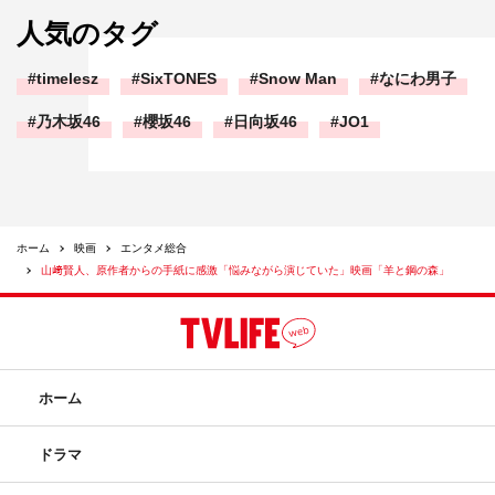
人気のタグ
timelesz
SixTONES
Snow Man
なにわ男子
乃木坂46
櫻坂46
日向坂46
JO1
ホーム
映画
エンタメ総合
山﨑賢人、原作者からの手紙に感激「悩みながら演じていた」映画「羊と鋼の森」
ホーム
ドラマ