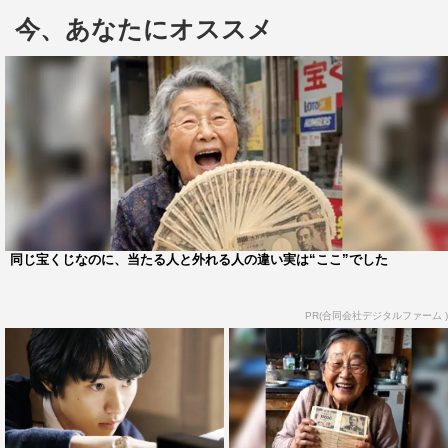
てうれしいです！」とたどたどしくあいさつ。
今、あなたにオススメ
すると、鈴木が「今、賢人が小声で『ダメだ、調律しな
いと～！』って。大丈夫だよ」と優しく励ますと、「今日
はコメント力、調律してきました」とドヤ顔の山﨑。しか
し、鈴木から「5分前にも言ってたけど、今の調律できて
たの？」とツッコまれた。
劇中で調律師を演じている山﨑、鈴木、光石、三浦の4
人が集まるのはクランクアップ以来。スーツでバッチリ決
同じ宝くじなのに、当たる人と外れる人の違い実は“ここ”でした
めた、山﨑、鈴木、三浦に対し、光石はややカジュアル目
な格好で、鈴木は「光石さん、今日は私服なんですか？」
PR(合同会社デジタルファーム )
とイジると、三浦も「スタイリストが衣装忘れちゃったん
だよね」と便乗。これには光石も「言ってください、スー
ツ着るなら着るって！僕の今日の私服は半ズボンだったか
ら、半ズボンからのこの衣装はわりときちっとしていると
思ったけど、みんなはもうワンランク上だったから…」と