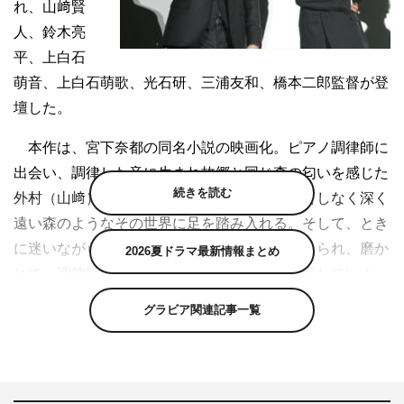
れ、山﨑賢
人、鈴木亮
平、上白石
萌音、上白石萌歌、光石研、三浦友和、橋本二郎監督が登
壇した。
本作は、宮下奈都の同名小説の映画化。ピアノ調律師に
出会い、調律した音に生まれ故郷と同じ森の匂いを感じた
続きを読む
外村（山﨑）が、調律の世界に見せられ、果てしなく深く
遠い森のようなその世界に足を踏み入れる。そして、とき
に迷いながらもピアノに関わる多くの人に支えられ、磨か
2026夏ドラマ最新情報まとめ
れて、調律師として、人としてたくましく成長していく。
グラビア関連記事一覧
初日を迎え、山﨑は「あのー…。去年の冬に北海道で、
悩みながら楽しく撮影していました。早いなっていう感じ
もしながら、やっとかっていう感じもしながら…。どうだ
ったかなと反応が気になりますが、無事に初日を迎えられ