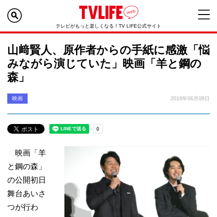
テレビがもっと楽しくなる！TV LIFE公式サイト
山﨑賢人、原作者からの手紙に感激「悩
みながら演じていた」映画「羊と鋼の
森」
映画
2018年06月08日
映画「羊
と鋼の森」
の公開初日
舞台あいさ
つが行わ