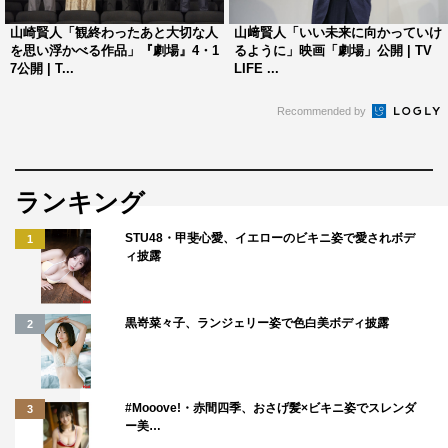
やってみたい！」と独特な回答をし、キャストから「どう
山崎賢人「観終わったあと大切な人
山﨑賢人「いい未来に向かっていけ
いうこと？」とツッコまれた。
を思い浮かべる作品」『劇場』4・1
るように」映画「劇場」公開 | TV
7公開 | T...
LIFE ...
鈴木は「世の中の調律したいことで『あんこの量』。た
い焼きとかおまんじゅうとか、売られているあんこ入りの
Recommended by
お菓子は、だいたいあんこの量が多すぎる！」と不満を。
さらに「甘党だけど、僕はあんこと生地のバランスで食べ
たいんですよ。あんこだけじゃなくて、全体的な甘さバラ
ランキング
ンスがほしい！」と熱弁をふるうと、三浦から「長い！僕
STU48・甲斐心愛、イエローのビキニ姿で愛されボデ
1
はあんこがたっぷり入ったのが好き」と一蹴された。
ィ披露
さらに「人生で悩んだ時や辛い時に背中を押してくれた
人や言葉」を聞かれた山﨑は、友人を挙げ「仕事で悩んで
黒嵜菜々子、ランジェリー姿で色白美ボディ披露
2
いる時に、『仕事だけに集中しちゃってるのよくない。
（悩んでいるのは）人生のうちの一個の出来事でしかない
から』と言われて、軽く考えるのもありだなと思い、気が
#Mooove!・赤間四季、おさげ髪×ビキニ姿でスレンダ
3
ー美…
すごく楽になりました。…そんないい話です！」と。