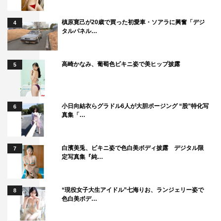
本作の撮影中に背中を押されたことがあるという鈴木は
槙原寛己が20歳で買った初愛車・ソアラに興奮「デジ
4
「撮影が終わって、みんなでご飯食べた後に、賢人ともう
タルパネル…
1軒行こうとしたら、『ほら』って声が聞こえて。光石さ
んが一万円を持って『これで飲みに行きなさい』って、背
高崎かなみ、葡萄色ビキニ姿で美ヒップ披露
5
中を押してくれました！」と明かすと、会場から拍手が沸
き起こった。
またもや顔を赤くした光石が「一万円かよって話ですよ
小日向結衣らグラドル6人が大胆ポージング “股”特化写
6
真集「…
ね」とコメントすると、鈴木は「こういう先輩にならなき
ゃいけないなと思いました。あの御恩は忘れられませ
ん！」と感謝した。
白濱美兎、ビキニ姿で色白美ボディ披露 デジタル限
7
定写真集『純…
イベントの終盤で、原作者の宮下奈都から手紙が。「主
演の山﨑賢人さんには、美しい容姿ゆえに役作りの上で不
“現役女子大生アイドル”七海りお、ランジェリー姿で
8
自由なこともあったのではないかと思っていましたが、映
色白美ボデ…
画を見てビックリしました。才能に迷う、不器用な新人調