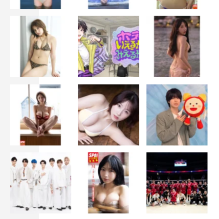
三浦友和
上白石萌歌
上白石萌音
光石研
山﨑賢人
鈴木亮平