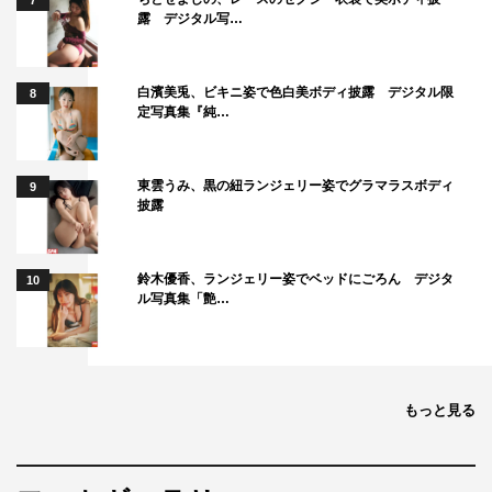
7
ハ!!!!!!!!』とか。あとはインド映画特集とか。僕が紹介した
露 デジタル写…
いのは、そういうアクション（映画）で「こんなすごいア
クションあるんだ」みたいなもの。あとゾンビ映画はやり
白濱美兎、ビキニ姿で色白美ボディ披露 デジタル限
8
たい。ゾンビ（映画）も、笑えるのから泣けるものまで、
定写真集『純…
何でもありますからね。『ショーン・オブ・ザ・デッド』
とか、『ゾンビランド』とか、割とコメディタッチで描い
東雲うみ、黒の紐ランジェリー姿でグラマラスボディ
9
ているのもあるし」
披露
◆今後の意気込みについて
鈴木優香、ランジェリー姿でベッドにごろん デジタ
10
「最初の4回のゲストがこんなに楽しいと思わなかったの
ル写真集「艶…
で、このクオリティを落とさないで欲しい（笑）このゲス
トのレベルが続いたら毎回楽しいし、もっと話を聞きたい
ですね。（話を）聞きたい人の映画を選んだ方がいいかも
もっと見る
しれないね。『おくりびと』を見たらおくりびとの人が来
てくれる、『陰陽師』を見たら陰陽師の人が来るかもしれ
ない。そういうふうに選ぶのもいいかもね。『バクマン』