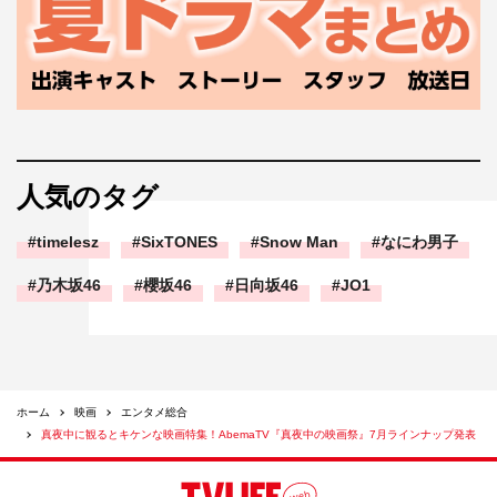
人気のタグ
timelesz
SixTONES
Snow Man
なにわ男子
乃木坂46
櫻坂46
日向坂46
JO1
ホーム
映画
エンタメ総合
真夜中に観るとキケンな映画特集！AbemaTV『真夜中の映画祭』7月ラインナップ発表