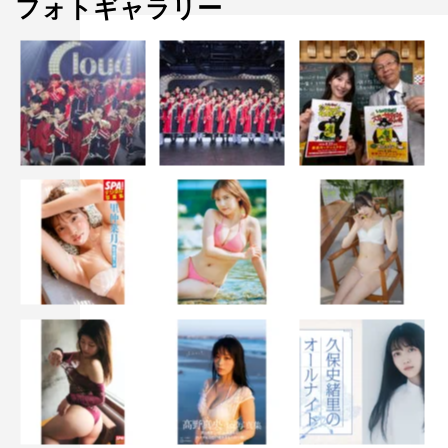
フォトギャラリー
とか見て、集英社の編集の人とかに来てもらって、話を聞
くとか。割と夢広がりますね」
©AbemaTV
AbemaTV