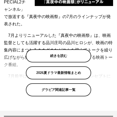
PECIAL2チ
ャンネル」
で放送する『真夜中の映画祭』の7月のラインナップが発
表された。
7月よりリニューアルした『真夜中の映画祭』は、映画
監督としても活躍する品川庄司の品川ヒロシが、映画の特
集内容にまつわるさまざまなゲストを迎えてトークを繰り
続きを読む
広げながら独自の目線で映画の世界を掘り下げる映画トー
ク番組。
2026夏ドラマ最新情報まとめ
7月前半は、「いい映画と出会おう。」をコンセプトに
した、国内最大級の映画レビューサービス『Filmarks（フ
グラビア関連記事一覧
ィルマークス）』とのコラボ企画として、「厳選！真夜中
に観るとキケンな映画特集」と題し、『殺人の追憶』『ニ
ュー・シネマ・パラダイス』『黒い家』『南極料理人』の
4作品を放送する。