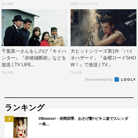
TV LIFE
PR(アイリスプラザ)
を追う、鈴木光司の同名小説を映画化。配給収入10億円を
記録するヒット作品となり、後に続くジャパニーズホラー
ブームの火付け役となった。
また、7月20日（金）深夜0時からは、AbemaTV2018年
上半期No.1視聴映画となった『冷たい熱帯魚（R18）』を
千葉真一さんをしのび『キイハ
大ヒットシリーズ第1作「バイ
再び放送。1993年に起こった埼玉愛犬家連続殺人事件を
ンター』『赤穂城断絶』などを
オハザード」『金曜ロードSHO
ベースとした、園子温監督、脚本によるホラー作品。
放送 | TV LIFE...
W！』で放送 | TV...
TV LIFE
TV LIFE
＜品川ヒロシ コメント＞
Recommended by
◆ 『Filmarks』が考えた特集「真夜中に観るとキケンな作
品」としてセレクトされた4作品の感想は？
ランキング
「映画自体はめちゃくちゃ面白かった。2本は家にDVDが
#Mooove!・赤間四季、おさげ髪×ビキニ姿でスレンダ
あるくらい」
1
ー美…
◆今後、もし品川さんが特集名を考えるとしたら、どのよ