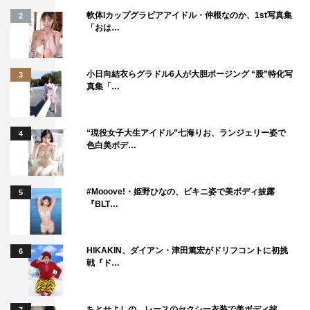
うなくくりをしたい？
軟体Iカップグラビアアイドル・仲根なのか、1st写真集
2
「おは…
「アクションとか。アジアアクション、ハリウッドアクシ
ョン、韓国アクション、香港アクション、カーアクショ
小日向結衣らグラドル6人が大胆ポージング “股”特化写
3
ン、SFアクションとか…。アクションだけで山ほどある
真集「…
のでそのくくりでやりたい」
◆リニューアル後にスタートした、映画作品にまつわるゲ
“現役女子大生アイドル”七海りお、ランジェリー姿で
4
ストをお呼びしての深掘りトークは、いかがでしたか？
色白美ボデ…
「これが思った以上に楽しい。全然普段聞けない話だか
#Mooove!・姫野ひなの、ビキニ姿で美ボディ披露
5
ら。こっちもっと長くして放送してほしいくらい（笑）」
『BLT…
◆品川さんが今後紹介していきたい作品や、呼んでみたい
ゲストは？
HIKAKIN、ダイアン・津田篤宏がドリフコントに初挑
6
戦『ド…
「割と、韓国映画好きな人っているじゃないですが。だけ
ど、タイ映画の『チョコレート・ファイター』とか『マッ
ちとせよしの、レースのセクシー衣装で美ボディ披