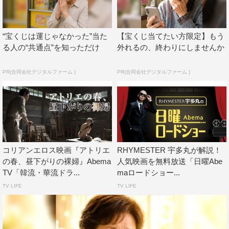
7月14日（土）深夜0時
南極観測隊員の西村淳のエッセイ『面白南極料理人』を堺
“宝くじは運じゃなかった”当た
【宝くじ当てたい方限定】もう
雅人主演で映画化。共演には生瀬勝久、きたろう、高良健
る人の“共通点”を知っただけ
外れるの、終わりにしませんか
吾といった個性派俳優が登場する。
PR(合同会社デジタルファーム )
PR(合同会社デジタルファーム )
各放送回では、スタジオに『殺人の追憶』では元警視庁
刑事の北芝健、『ニュー・シネマ・パラダイス』では元映
写技師の葛城ねね、『黒い家』では事故物件情報サイトを
運営する大島てる、『南極料理人』では元南極越冬隊料理
担当の鈴木博之といった映画にまつわるゲストが登場し、
品川とトークを展開する。
コリアンエロス映画『アトリエ
RHYMESTER 宇多丸が解説！
の春、昼下がりの裸婦』Abema
人気映画を無料放送「日曜Abe
7月後半は、「“実は見てない”って言いづらい…常識ホ
TV「韓流・華流ドラ...
maロードショー...
ラー映画特集」と題し、『悪魔のいけにえ（R15）』『仄
TV LIFE
TV LIFE
暗い水の底から』『リング』の3作品を放送する
『悪魔のいけにえ（R15）』