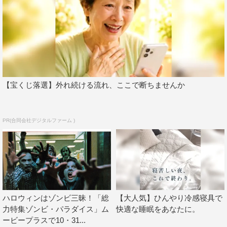
7月21日（土）深夜0時放送
“ホラー映画の金字塔”として、その後に作られた多くのホ
ラー映画に多大なる影響を与えた作品。約4000万円とい
う低予算をアイデアと情熱で補っており、その完成度と芸
術性の高さから、マスターフィルムはニューヨーク近代美
術館に永久保存されている。
【宝くじ落選】外れ続ける流れ、ここで断ちませんか
『仄暗い水の底から』
7月27日（金）深夜0時放送
PR(合同会社デジタルファーム )
『リング』シリーズの鈴木光司×中田秀夫コンビの作品。
2003年のジェラルメ国際ファンタスティカ映画祭でグラ
ンプリを受賞。2005年にはハリウッド版のリメイク『ダ
ーク・ウォーター』も制作された。
『リング』
ハロウィンはゾンビ三昧！「総
【大人気】ひんやり冷感寝具で
7月28日（土）深夜0時放送
力特集ゾンビ・パラダイス」ム
快適な睡眠をあなたに。
ービープラスで10・31...
見た者を1週間後に呪い殺す「呪いのビデオテープ」の謎