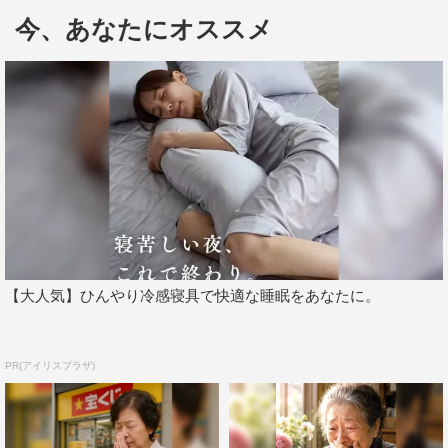
今、あなたにオススメ
『殺人の追憶』
7月6日（金）深夜0時放送
韓国で実際に起きた未解決殺人事件をリアルな演出で映画
化した作品で、韓国のアカデミー賞と称される「大鐘賞」
の作品賞・監督賞・主演男優賞・照明賞の受賞作。
『ニュー・シネマ・パラダイス』
7月7日（土）深夜0時放送
アカデミー外国語映画賞や、カンヌ映画祭審査員特別グラ
ンプリなど、各国で称賛を浴びた話題作。
【大人気】ひんやり冷感寝具で快適な睡眠をあなたに。
『黒い家』
7月13日（金）深夜0時放送
西村雅彦演じる菰田重徳と、大竹しのぶ演じるその妻（幸
PR(アイリスプラザ)
子）が繰り出す強烈なキャラクターが特徴となる作品。
『南極料理人』