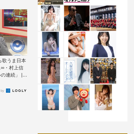
から歌うま日本
∞・村上信
連続」 | T
 by