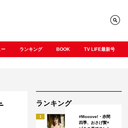
ュー
ランキング
BOOK
TV LIFE最新号
ランキング
テ
#Mooove!・赤間
1
四季、おさげ髪×