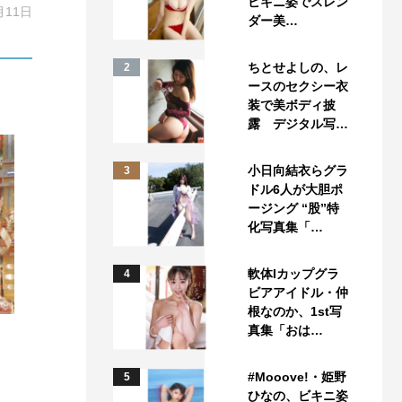
ビキニ姿でスレン
月11日
ダー美…
ちとせよしの、レ
2
ースのセクシー衣
装で美ボディ披
露 デジタル写…
小日向結衣らグラ
3
ドル6人が大胆ポ
ージング “股”特
化写真集「…
軟体Iカップグラ
4
ビアアイドル・仲
根なのか、1st写
真集「おは…
#Mooove!・姫野
5
ひなの、ビキニ姿