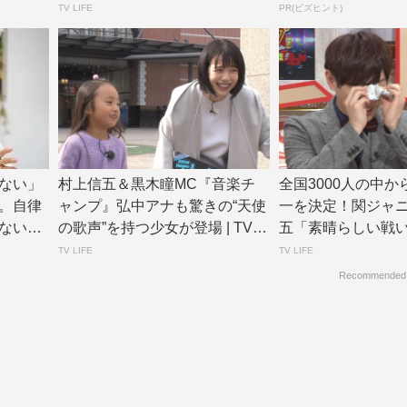
w...
TV LIFE
PR(ビズヒント)
ない」
村上信五＆黒木瞳MC『音楽チ
全国3000人の中
。自律
ャンプ』弘中アナも驚きの“天使
一を決定！関ジャニ
ない、
の歌声”を持つ少女が登場 | TV LI
五「素晴らしい戦いの
F...
V L...
TV LIFE
TV LIFE
Recommended