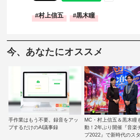
村上信五
黒木瞳
今、あなたにオススメ
手作業はもう不要。録音をアッ
MC・村上信五＆黒木瞳
プするだけのAI議事録
動！2年ぶり開催『音楽
プ2022』で新時代のス