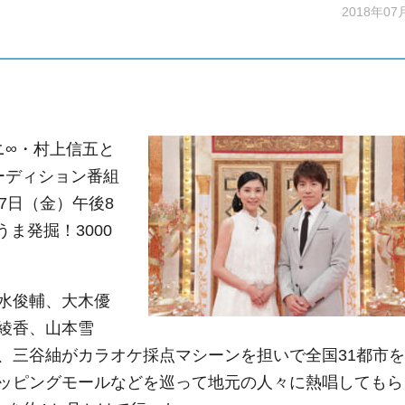
2018年07
∞・村上信五と
ーディション番組
7日（金）午後8
ま発掘！3000
水俊輔、大木優
綾香、山本雪
、三谷紬がカラオケ採点マシーンを担いで全国31都市を
ッピングモールなどを巡って地元の人々に熱唱してもら