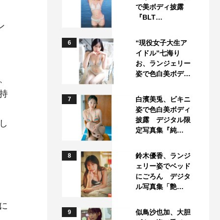
で美ボディ披露
『BLT…
ン
“現役女子大生ア
6
イドル”七海り
お、ランジェリー
姿で色白美ボデ…
、
持
白濱美兎、ビキニ
7
姿で色白美ボディ
披露 デジタル限
し
定写真集『純…
鈴木優香、ランジ
8
ェリー姿でベッド
にごろん デジタ
ル写真集「艶…
に
似鳥沙也加、大胆
9