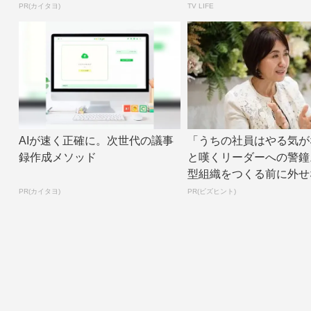
| TV L...
PR(カイタヨ)
TV LIFE
AIが速く正確に。次世代の議事
「うちの社員はやる気が
録作成メソッド
と嘆くリーダーへの警鐘
型組織をつくる前に外せ
たった一つの順番
PR(カイタヨ)
PR(ビズヒント)