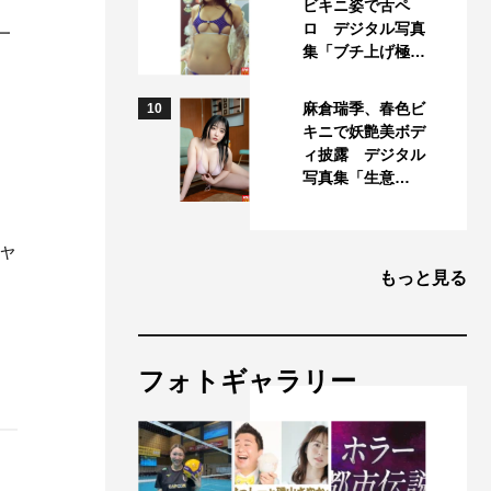
ビキニ姿で舌ペ
ロ デジタル写真
一
集「ブチ上げ極…
麻倉瑞季、春色ビ
10
キニで妖艶美ボデ
ィ披露 デジタル
写真集「生意…
ャ
もっと見る
フォトギャラリー