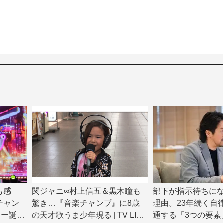
も感
関ジャニ∞村上信五＆黒木瞳も
部下が指示待ちに
チャン
驚き…『音楽チャンプ』に8歳
理由。23年続く自
ター誕生
の天才歌うま少年現る | TV LIFE
通する「3つの要素