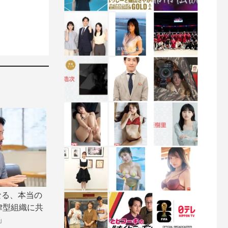
なる、本当の
律型組織に共
」