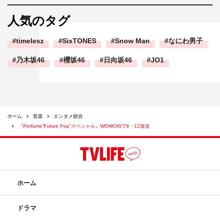
人気のタグ
timelesz
SixTONES
Snow Man
なにわ男子
乃木坂46
櫻坂46
日向坂46
JO1
ホーム
音楽
エンタメ総合
『Perfume“Future Pop”スペシャル』WOWOWで8・12放送
ホーム
ドラマ