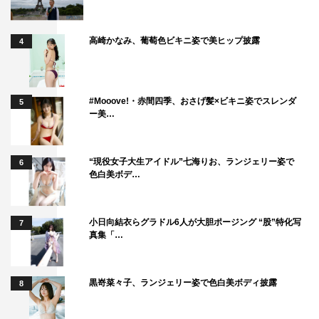
高崎かなみ、葡萄色ビキニ姿で美ヒップ披露
4
#Mooove!・赤間四季、おさげ髪×ビキニ姿でスレンダ
5
ー美…
“現役女子大生アイドル”七海りお、ランジェリー姿で
6
色白美ボデ…
小日向結衣らグラドル6人が大胆ポージング “股”特化写
7
真集「…
黒嵜菜々子、ランジェリー姿で色白美ボディ披露
8