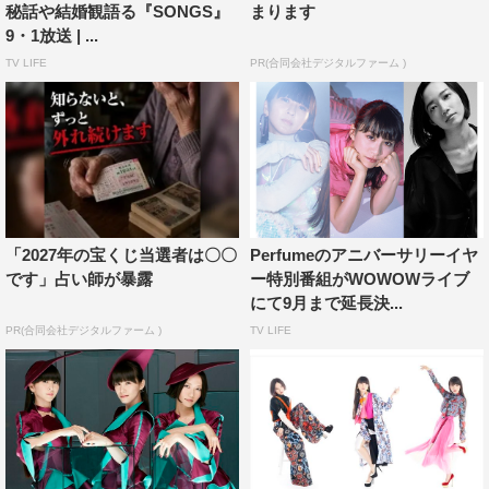
秘話や結婚観語る『SONGS』
まります
9・1放送 | ...
TV LIFE
PR(合同会社デジタルファーム )
「2027年の宝くじ当選者は〇〇
Perfumeのアニバーサリーイヤ
です」占い師が暴露
ー特別番組がWOWOWライブ
にて9月まで延長決...
PR(合同会社デジタルファーム )
TV LIFE