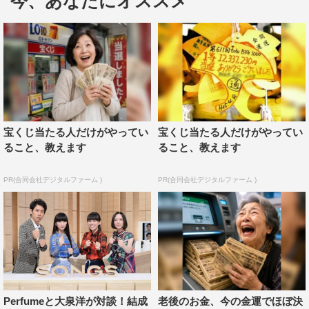
今、あなたにオススメ
番組サイト：http://www.wowow.co.jp/perfume/
宝くじ当たる人だけがやってい
宝くじ当たる人だけがやってい
Perfume
ること、教えます
ること、教えます
PR(合同会社デジタルファーム )
PR(合同会社デジタルファーム )
Perfumeと大泉洋が対談！結成
老後のお金、今の金運でほぼ決