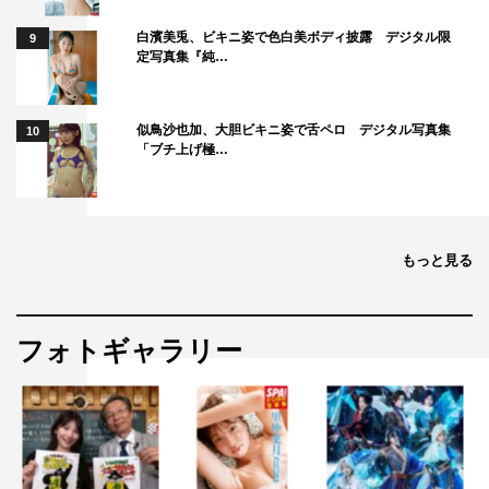
白濱美兎、ビキニ姿で色白美ボディ披露 デジタル限
9
定写真集『純…
似鳥沙也加、大胆ビキニ姿で舌ペロ デジタル写真集
10
「ブチ上げ極…
もっと見る
フォトギャラリー