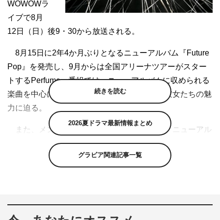
WOWOWラ
イブで8月
12日（日）後9・30から放送される。
8月15日に2年4か月ぶりとなるニューアルバム『Future
Pop』を発売し、9月からは全国アリーナツアーがスター
トするPerfume。番組では、ニューアルバムに収められる
続きを読む
楽曲を中心に、ミュージックビデオを通して彼女たちの魅
力に迫る。
2026夏ドラマ最新情報まとめ
また、メンバーへのインタビューも敢行し、ニューアル
バムに懸けた想いなどに触れる。加えて、関係者へのイン
グラビア関連記事一覧
タビューも行い、パフォーマーとしてのPerfumeにも言及
する。
『Perfume“Future Pop”スペシャル～MV Selection～』
WOWOWライブ
8月12日（日）後9・30放送