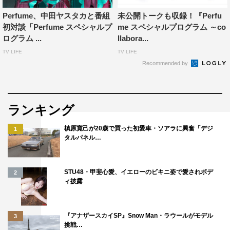
Perfume、中田ヤスタカと番組
未公開トークも収録！『Perfu
初対談「Perfume スペシャルプ
me スペシャルプログラム ～co
ログラム ...
llabora...
TV LIFE
TV LIFE
Recommended by
ランキング
槙原寛己が20歳で買った初愛車・ソアラに興奮「デジ
1
タルパネル…
STU48・甲斐心愛、イエローのビキニ姿で愛されボデ
2
ィ披露
『アナザースカイSP』Snow Man・ラウールがモデル
3
挑戦…