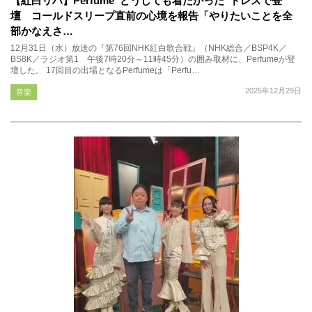
【紅白リハ】Perfume“どうしても着たかった”ドレスで登
壇 コールドスリープ直前の心境を報告「やりたいことを全
部かなえさ…
12月31日（水）放送の『第76回NHK紅白歌合戦』（NHK総合／BSP4K／
BS8K／ラジオ第1 午後7時20分～11時45分）の囲み取材に、Perfumeが登
壇した。 17回目の出場となるPerfumeは「Perfu…
2025年12月29日
音楽