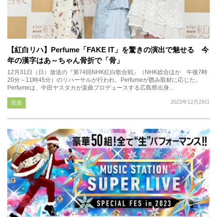
【紅白リハ】Perfume「FAKE IT」を驚きの演出で魅せる 今
年の漢字はあ～ちゃん骨折で「骨」
12月31日（日）放送の『第74回NHK紅白歌合戦』（NHK総合ほか 午後7時
20分～11時45分）のリハーサルが行われ、Perfumeが囲み取材に応じた。
Perfumeは、中田ヤスタカが楽曲プロデュースする広島県出身…
2023年12月29日
音楽