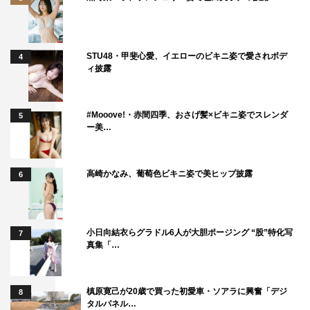
STU48・甲斐心愛、イエローのビキニ姿で愛されボデ
4
ィ披露
#Mooove!・赤間四季、おさげ髪×ビキニ姿でスレンダ
5
ー美…
高崎かなみ、葡萄色ビキニ姿で美ヒップ披露
6
小日向結衣らグラドル6人が大胆ポージング “股”特化写
7
真集「…
槙原寛己が20歳で買った初愛車・ソアラに興奮「デジ
8
タルパネル…