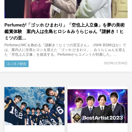
Perfumeが「ゴッホ ひまわり」「空也上人立像」を夢の美術
鑑賞体験 案内人は生島ヒロシ＆みうらじゅん『謎解き！ヒ
ミツの至…
PerfumeがMCを務める『謎解き！ヒミツの至宝さん』（NHK BS8Kほか）で
は、案内人に生島ヒロシを迎えた「ゴッホ ひまわり」、みうらじゅんを迎え
た「空也上人立像」を放送する。Perfumeからコメントが到着した。…
2023年12月04日
エンタメ総合