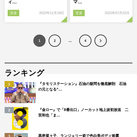
ィ…
マ…
音楽
2022年11月19日
音楽
2022年07月22日
1
2
…
4
ランキング
『タモリステーション』石油の疑問を徹底解剖 石油
1
の元となる“…
『金ロー』で「8番出口」ノーカット地上波初放送 二
2
宮和也「ま…
黒嵜菜々子、ランジェリー姿で色白美ボディ披露
3