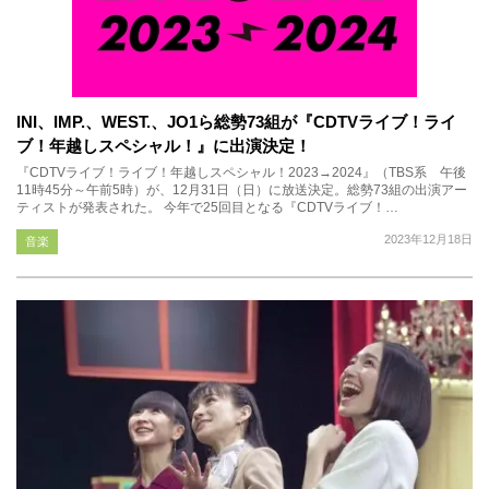
INI、IMP.、WEST.、JO1ら総勢73組が『CDTVライブ！ライ
ブ！年越しスペシャル！』に出演決定！
『CDTVライブ！ライブ！年越しスペシャル！2023→2024』（TBS系 午後
11時45分～午前5時）が、12月31日（日）に放送決定。総勢73組の出演アー
ティストが発表された。 今年で25回目となる『CDTVライブ！…
2023年12月18日
音楽