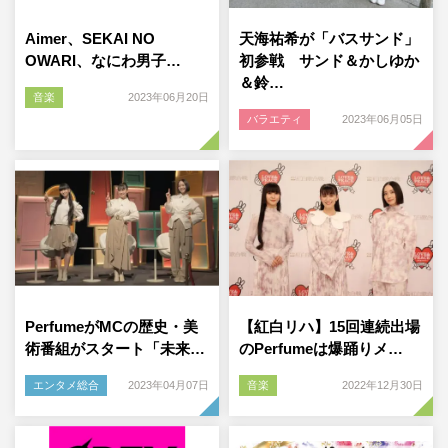
Aimer、SEKAI NO
天海祐希が「バスサンド」
OWARI、なにわ男子…
初参戦 サンド＆かしゆか
＆鈴…
音楽
2023年06月20日
バラエティ
2023年06月05日
PerfumeがMCの歴史・美
【紅白リハ】15回連続出場
術番組がスタート「未来…
のPerfumeは爆踊りメ…
エンタメ総合
2023年04月07日
音楽
2022年12月30日