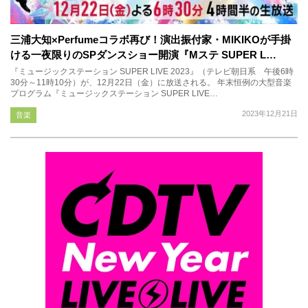
三浦大知×Perfumeコラボ再び！演出振付家・MIKIKOが手掛
ける一夜限りのSPダンスショー開演『Mステ SUPER L…
『ミュージックステーション SUPER LIVE 2023』（テレビ朝日系 午後6時
30分～11時10分）が、12月22日（金）に放送される。 年末恒例の大型音楽
プログラム『ミュージックステーション SUPER LIVE…
2023年12月21日
音楽