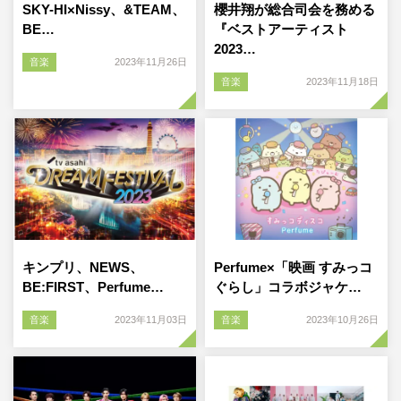
SKY-HI×Nissy、&TEAM、
櫻井翔が総合司会を務める
BE…
『ベストアーティスト
2023…
音楽
2023年11月26日
音楽
2023年11月18日
キンプリ、NEWS、
Perfume×「映画 すみっコ
BE:FIRST、Perfume…
ぐらし」コラボジャケ…
音楽
2023年11月03日
音楽
2023年10月26日