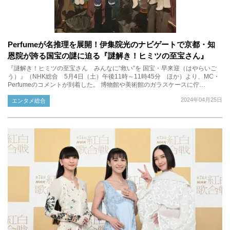
Perfumeが名推理を展開！伊集院光のナビゲートで京都・知
恩院が誇る国宝の謎に迫る『謎解き！ヒミツの至宝さん』
『謎解き！ヒミツの至宝さん みんなに“救い”を 国宝・早来迎（はやらいご
う）』（NHK総合 5月4日（土）午後11時～11時45分 ほか）より、MC・
Perfumeのコメントが到着した。 博物館や美術館のガラスケースに佇…
2024年04月25日
エンタメ総合