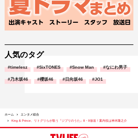
人気のタグ
timelesz
SixTONES
Snow Man
なにわ男子
乃木坂46
櫻坂46
日向坂46
JO1
ホーム
エンタメ総合
King & Prince、リトグリらが歌う『ジブリのうた』8・9放送！案内役は神木隆之介