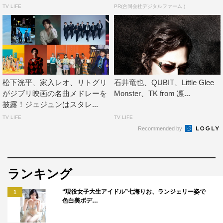
TV LIFE
PR(合同会社デジタルファーム )
松下洸平、家入レオ、リトグリ
石井竜也、QUBIT、Little Glee
がジブリ映画の名曲メドレーを
Monster、TK from 凛...
披露！ジェジュンはスタレ...
TV LIFE
TV LIFE
Recommended by
ランキング
“現役女子大生アイドル”七海りお、ランジェリー姿で
1
色白美ボデ…