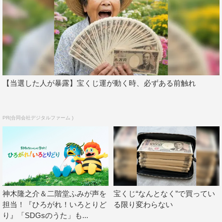
【当選した人が暴露】宝くじ運が動く時、必ずある前触れ
PR(合同会社デジタルファーム )
神木隆之介＆二階堂ふみが声を
宝くじ“なんとなく”で買ってい
担当！『ひろがれ！いろとりど
る限り変わらない
り』「SDGsのうた」も...