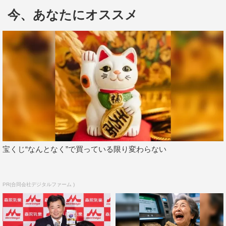
今、あなたにオススメ
け、Little Glee Monster（五十音順）。作品の世界観を再
現した空間でパフォーマンスを披露する。
番組案内の舞台は、多くの来場者が訪れる「ジブリの大
博覧会」（広島県立美術館）会場。さまざまな作品の感動
の名シーンも含め、ジブリの魅力満載で送る。
『ジブリのうた』
NHK総合
8月9日（木）後7・58～8・43
宝くじ“なんとなく”で買っている限り変わらない
案内役：神木隆之介
出演アーティスト：新井美羽、King & Prince、五嶋龍、二
階堂和美、久石譲、横山だいすけ、Little Glee
PR(合同会社デジタルファーム )
Monster（五十音順）
ナレーション：入野自由