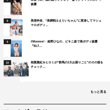
7
披露
美澄衿依、“美脚戦士えりいちゃん”に変身してマシュ
8
マロボディ…
#Mooove!・姫野ひなの、ビキニ姿で美ボディ披露
9
『BLT…
相葉雅紀＆ヒロミが“群馬の3大お困りごと”のその後を
10
チェック…
もっと見る