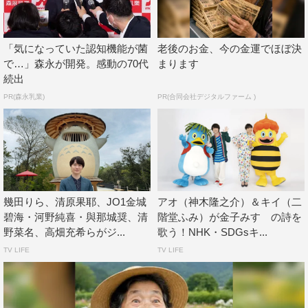
©NHK
「気になっていた認知機能が菌
老後のお金、今の金運でほぼ決
で…」森永が開発。感動の70代
まります
続出
PR(森永乳業)
PR(合同会社デジタルファーム )
King & Prince
Little Glee Monster
横山だいすけ
神木隆之介
幾田りら、清原果耶、JO1金城
アオ（神木隆之介）＆キイ（二
碧海・河野純喜・與那城奨、清
階堂ふみ）が金子みすゞの詩を
野菜名、高畑充希らがジ...
歌う！NHK・SDGsキ...
TV LIFE
TV LIFE