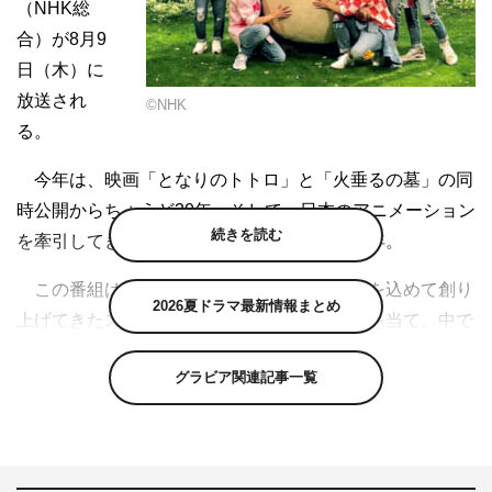
（NHK総
合）が8月9
日（木）に
放送され
©NHK
る。
今年は、映画「となりのトトロ」と「火垂るの墓」の同
時公開からちょうど30年。そして、日本のアニメーション
続きを読む
を牽引してきた巨匠・高畑勲監督が逝去した年。
この番組は、高畑監督と宮崎駿監督が、心を込めて創り
2026夏ドラマ最新情報まとめ
上げてきたスタジオジブリの作品にスポットを当て、中で
も世代を越えて愛される音楽を主役にした特番。宮崎監督
グラビア関連記事一覧
作品にまつわるエピソードや、高畑監督の偉大な足跡も紹
介していく。
名作ぞろいの“ジブリのうた”を歌うのは、新井美羽、
King & Prince、五嶋龍、二階堂和美、久石譲、横山だいす