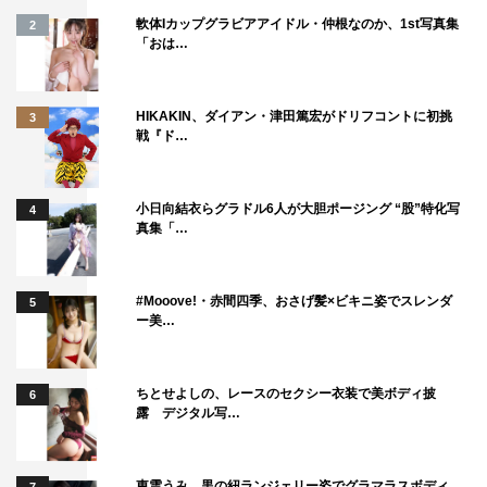
軟体Iカップグラビアアイドル・仲根なのか、1st写真集
2
「おは…
HIKAKIN、ダイアン・津田篤宏がドリフコントに初挑
3
戦『ド…
小日向結衣らグラドル6人が大胆ポージング “股”特化写
4
真集「…
#Mooove!・赤間四季、おさげ髪×ビキニ姿でスレンダ
5
ー美…
ちとせよしの、レースのセクシー衣装で美ボディ披
6
露 デジタル写…
東雲うみ、黒の紐ランジェリー姿でグラマラスボディ