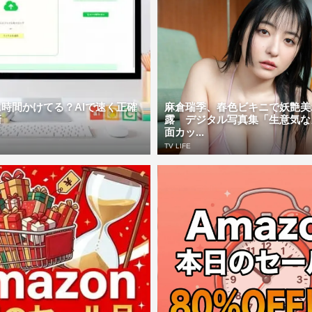
時間かけてる？AIで速く正確
麻倉瑞季、春色ビキニで妖艶美
術
露 デジタル写真集「生意気な
面カッ...
TV LIFE