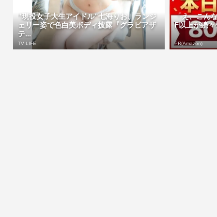
”現役女子大生アイドル”七海りお、ランジ
「え、こんな
ェリー姿で色白美ボディ披露『グラビアザ
F以上が続々登
テ...
TV LIFE
PR(Amazon)