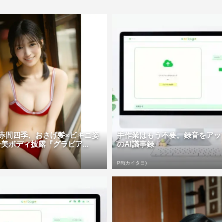
!・赤間四季、おさげ髪×ビキニ姿
手作業はもう不要。録音をアッ
美ボディ披露『グラビア...
のAI議事録
PR(カイタヨ)