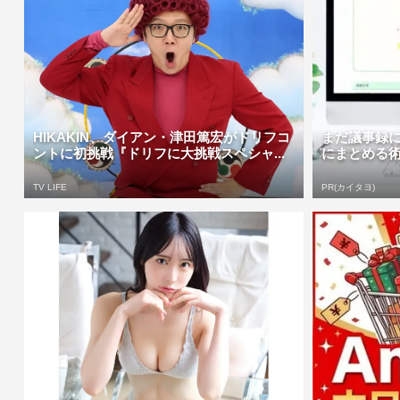
HIKAKIN、ダイアン・津田篤宏がドリフコ
まだ議事録に
ントに初挑戦『ドリフに大挑戦スペシャ...
にまとめる
TV LIFE
PR(カイタヨ)