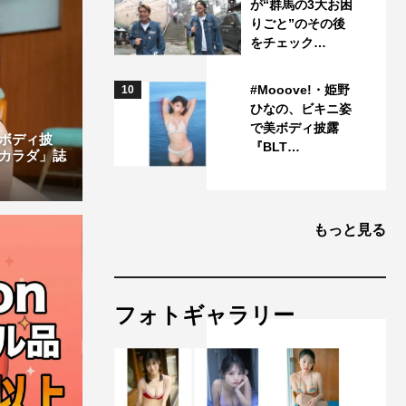
が“群馬の3大お困
りごと”のその後
をチェック…
#Mooove!・姫野
10
ひなの、ビキニ姿
で美ボディ披露
ボディ披
『BLT…
カラダ」誌
もっと見る
フォトギャラリー