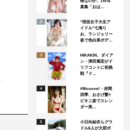
根なのか、1st写
真集「おは…
“現役女子大生ア
2
イドル”七海り
お、ランジェリー
姿で色白美ボデ…
HIKAKIN、ダイア
3
ン・津田篤宏がド
リフコントに初挑
戦『ド…
#Mooove!・赤間
4
四季、おさげ髪×
ビキニ姿でスレン
ダー美…
小日向結衣らグラ
5
ドル6人が大胆ポ