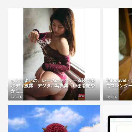
ちとせよしの、レースのセクシー衣装で美
#Mooove
ボディ披露 デジタル写真集「いまを艶や
でスレンダー
かに...
TV LIFE
TV LIFE