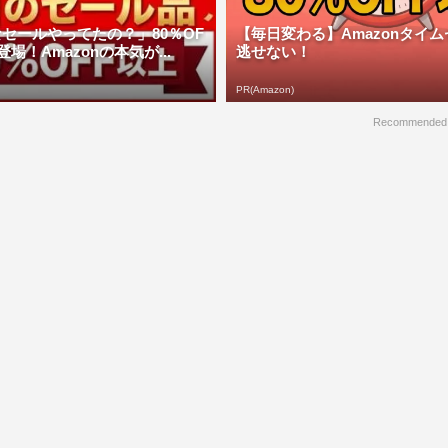
セールやってたの？」80％OF
【毎日変わる】Amazonタイ
場！Amazonの本気が...
逃せない！
PR(Amazon)
Recommended