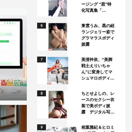
ージング “股”特
化写真集「…
東雲うみ、黒の紐
6
ランジェリー姿で
グラマラスボディ
披露
美澄衿依、“美脚
7
戦士えりいちゃ
ん”に変身してマ
シュマロボディ…
プするだけ
ちとせよしの、レ
8
ースのセクシー衣
装で美ボディ披
露 デジタル写…
相葉雅紀＆ヒロミ
9