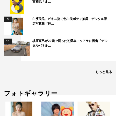
宮和也「ま…
白濱美兎、ビキニ姿で色白美ボディ披露 デジタル限
9
定写真集『純…
槙原寛己が20歳で買った初愛車・ソアラに興奮「デジ
10
タルパネル…
もっと見る
フォトギャラリー