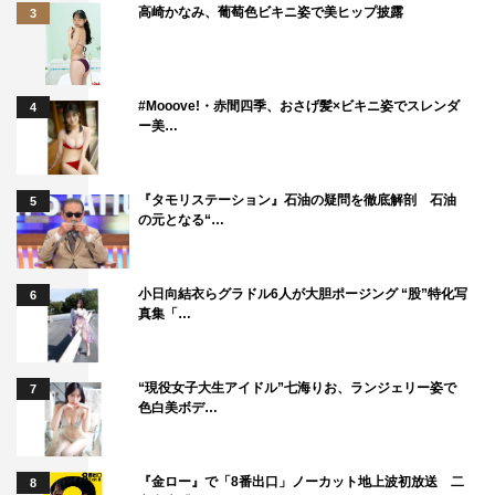
高崎かなみ、葡萄色ビキニ姿で美ヒップ披露
3
#Mooove!・赤間四季、おさげ髪×ビキニ姿でスレンダ
4
ー美…
『タモリステーション』石油の疑問を徹底解剖 石油
5
の元となる“…
小日向結衣らグラドル6人が大胆ポージング “股”特化写
6
真集「…
“現役女子大生アイドル”七海りお、ランジェリー姿で
7
色白美ボデ…
『金ロー』で「8番出口」ノーカット地上波初放送 二
8