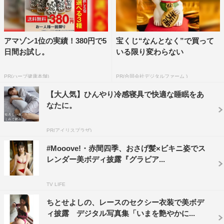
アマゾン1位の実績！380円で5
宝くじ“なんとなく”で買って
日間お試し。
いる限り変わらない
PR(ハーブ健康本舗)
PR(合同会社デジタルファーム )
【大人気】ひんやり冷感寝具で快適な睡眠をあ
なたに。
PR(アイリスプラザ)
#Mooove!・赤間四季、おさげ髪×ビキニ姿でス
レンダー美ボディ披露『グラビア...
TV LIFE
ちとせよしの、レースのセクシー衣装で美ボデ
ィ披露 デジタル写真集「いまを艶やかに...