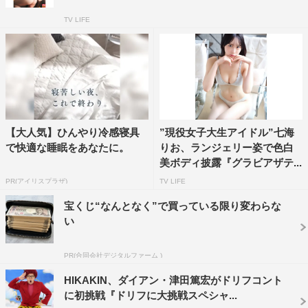
TV LIFE
【大人気】ひんやり冷感寝具
”現役女子大生アイドル”七海
で快適な睡眠をあなたに。
りお、ランジェリー姿で色白
美ボディ披露『グラビアザテ...
PR(アイリスプラザ)
TV LIFE
宝くじ“なんとなく”で買っている限り変わらな
い
PR(合同会社デジタルファーム )
HIKAKIN、ダイアン・津田篤宏がドリフコント
に初挑戦『ドリフに大挑戦スペシャ...