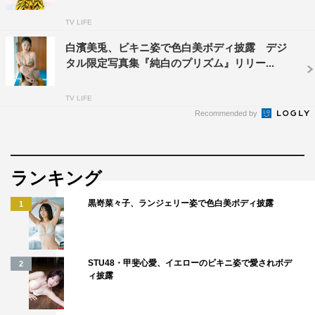
TV LIFE
白濱美兎、ビキニ姿で色白美ボディ披露 デジ
タル限定写真集『純白のプリズム』リリー...
TV LIFE
Recommended by
ランキング
黒嵜菜々子、ランジェリー姿で色白美ボディ披露
1
STU48・甲斐心愛、イエローのビキニ姿で愛されボデ
2
ィ披露