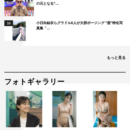
の元となる“…
小日向結衣らグラドル6人が大胆ポージング “股”特化写
10
真集「…
もっと見る
フォトギャラリー