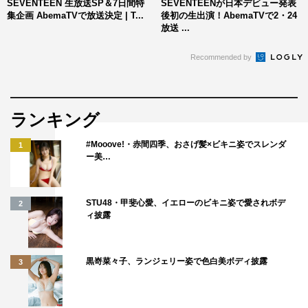
放送URL：
https://abema.tv/video/title/327-20
SEVENTEEN 生放送SP＆7日間特
SEVENTEENが日本デビュー発表
集企画 AbemaTVで放送決定 | T...
後初の生出演！AbemaTVで2・24
放送 ...
Abemaビデオ『GOING SEVENTEEN』
放送チャンネル：K WORLD
Recommended by
放送URL：
https://abema.tv/video/title/347-9
©AbemaTV
ランキング
#Mooove!・赤間四季、おさげ髪×ビキニ姿でスレンダ
1
ー美…
STU48・甲斐心愛、イエローのビキニ姿で愛されボデ
2
ィ披露
AbemaTV
SEVENTEEN
黒嵜菜々子、ランジェリー姿で色白美ボディ披露
3