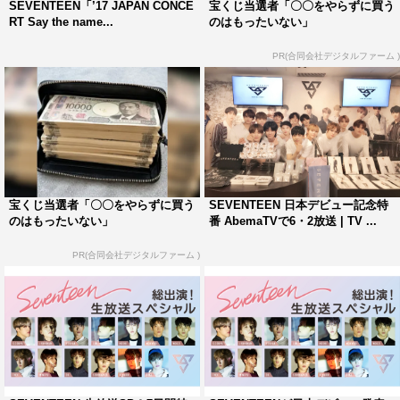
SEVENTEEN「’17 JAPAN CONCE
宝くじ当選者「〇〇をやらずに買う
AbemaTV『【独占世界初配信】SEVENTEEN’17 JAPAN
RT Say the name...
のはもったいない」
CONCERT』
放送日時：9月1日（土）後9時～11時10分
PR(合同会社デジタルファーム )
放送チャンネル：K WORLD
放送URL：
https://abema.tv/channels/k-
world/slots/8ugipdWtVS8V8K
Abemaビデオ『【2周年記念レギュラー番組】日韓同時！
宝くじ当選者「〇〇をやらずに買う
SEVENTEEN 日本デビュー記念特
SEVENTEEN出演「SVTクラブ」』
のはもったいない」
番 AbemaTVで6・2放送 | TV ...
放送チャンネル：K WORLD
PR(合同会社デジタルファーム )
放送URL：
https://abema.tv/video/title/347-10
Abemaビデオ『【SEVENTEEN日本デビュー後初のレギ
ュラー番組】ガチ！セブチTV』
放送チャンネル：K WORLD