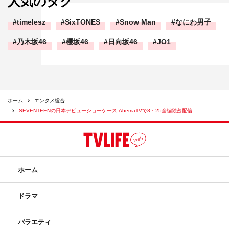
人気のタグ
timelesz
SixTONES
Snow Man
なにわ男子
乃木坂46
櫻坂46
日向坂46
JO1
ホーム
エンタメ総合
SEVENTEENの日本デビューショーケース AbemaTVで8・25全編独占配信
ホーム
ドラマ
バラエティ