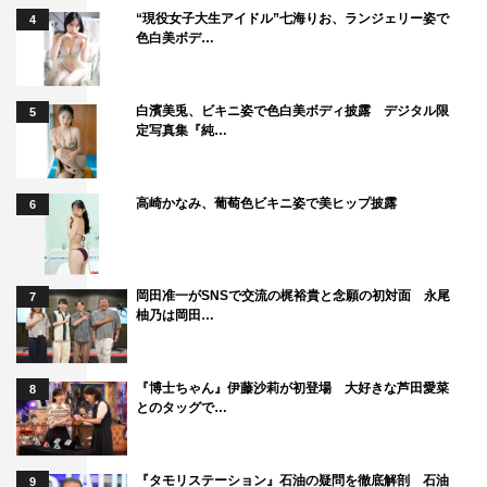
“現役女子大生アイドル”七海りお、ランジェリー姿で
4
色白美ボデ…
白濱美兎、ビキニ姿で色白美ボディ披露 デジタル限
5
定写真集『純…
高崎かなみ、葡萄色ビキニ姿で美ヒップ披露
6
岡田准一がSNSで交流の梶裕貴と念願の初対面 永尾
7
柚乃は岡田…
『博士ちゃん』伊藤沙莉が初登場 大好きな芦田愛菜
8
とのタッグで…
『タモリステーション』石油の疑問を徹底解剖 石油
9