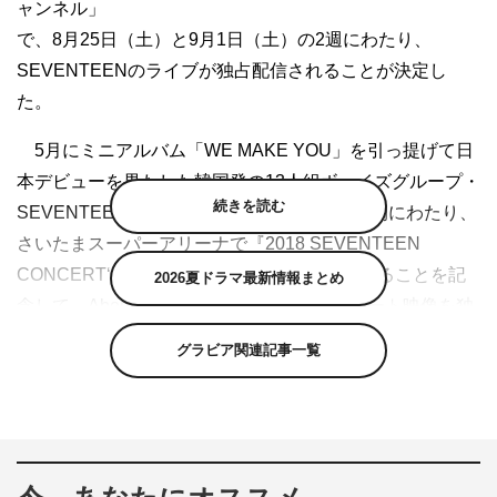
ャンネル」
で、8月25日（土）と9月1日（土）の2週にわたり、
SEVENTEENのライブが独占配信されることが決定し
た。
5月にミニアルバム「WE MAKE YOU」を引っ提げて日
本デビューを果たした韓国発の13人組ボーイズグループ・
続きを読む
SEVENTEEN。彼らが9月4日（火）から5日間にわたり、
さいたまスーパーアリーナで『2018 SEVENTEEN
CONCERT‘IDEAL CUT’IN JAPAN』を開催することを記
2026夏ドラマ最新情報まとめ
念して、AbemaTVでSEVENTEENのコンサート映像を独
占配信する。
グラビア関連記事一覧
8月25日（土）後9時からは、5月30日、31日に日本デビ
ューに合わせて開催された『SEVENTEEN JAPAN
DEBUT SHOWCASE‘WE MAKE YOU’』から、31日夜の
部を全編独占配信する。