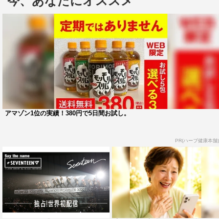
今、あなたにオススメ
9月1日（土）後9時からは、2017年2月に5万人を動員し
た日本でのコンサート『’17 JAPAN CONCERT Say the
name #SEVENTEEN』を独占世界初配信する。
また、Abemaビデオでは、コンサートのメイキング映
像を放送後に公開。兵庫ワールド記念ホールでの4Days、
神奈川横浜アリーナでの2Daysと、彼らのキャリア最大規
模となったコンサート中の姿を追った特別映像は必見だ。
アマゾン1位の実績！380円で5日間お試し。
AbemaTV『【独占放送】SEVENTEEN日本デビューショ
ーケース‘WE MAKE YOU’』
PR(ハーブ健康本舗)
放送日時：8月25日（土）後9時～11時
放送チャンネル：K WORLD
放送URL：
https://abema.tv/channels/k-
world/slots/ErEoAZDQYa8HGK